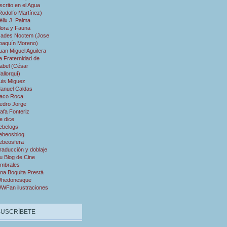
scrito en el Agua
Rodolfo Martínez)
élix J. Palma
lora y Fauna
ades Noctem (Jose
oaquín Moreno)
uan Miguel Aguilera
a Fraternidad de
abel (César
allorquí)
uis Miguez
anuel Caldas
aco Roca
edro Jorge
afa Fonteriz
e dice
ebelogs
ebeosblog
ebeosfera
raducción y doblaje
u Blog de Cine
mbrales
na Boquita Prestá
hedonesque
WFan ilustraciones
SUSCRÍBETE