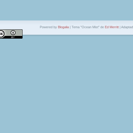
Powered by
Blogalia
| Tema "Ocean Mist" de
Ed Merritt
| Adapta