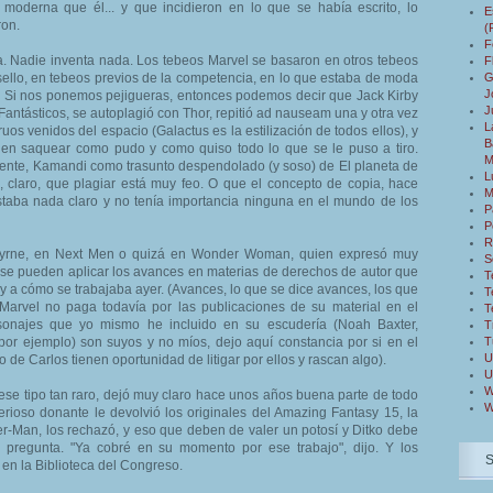
 moderna que él... y que incidieron en lo que se había escrito, lo
E
ron.
(
F
. Nadie inventa nada. Los tebeos Marvel se basaron en otros tebeos
F
ello, en tebeos previos de la competencia, en lo que estaba de moda
G
J
ne. Si nos ponemos pejigueras, entonces podemos decir que Jack Kirby
J
Fantásticos, se autoplagió con Thor, repitió ad nauseam una y otra vez
L
ruos venidos del espacio (Galactus es la estilización de todos ellos), y
B
n saquear como pudo y como quiso todo lo que se le puso a tiro.
M
ente, Kamandi como trasunto despendolado (y soso) de El planeta de
L
, claro, que plagiar está muy feo. O que el concepto de copia, hace
M
staba nada claro y no tenía importancia ninguna en el mundo de los
P
P
R
yrne, en Next Men o quizá en Wonder Woman, quien expresó muy
S
no se pueden aplicar los avances en materias de derechos de autor que
T
 a cómo se trabajaba ayer. (Avances, lo que se dice avances, los que
T
Marvel no paga todavía por las publicaciones de su material en el
T
rsonajes que yo mismo he incluido en su escudería (Noah Baxter,
T
por ejemplo) son suyos y no míos, dejo aquí constancia por si en el
T
U
ijo de Carlos tienen oportunidad de litigar por ellos y rascan algo).
U
W
ese tipo tan raro, dejó muy claro hace unos años buena parte de todo
W
rioso donante le devolvió los originales del Amazing Fantasy 15, la
r-Man, los rechazó, y eso que deben de valer un potosí y Ditko debe
 pregunta. "Ya cobré en su momento por ese trabajo", dijo. Y los
, en la Biblioteca del Congreso.