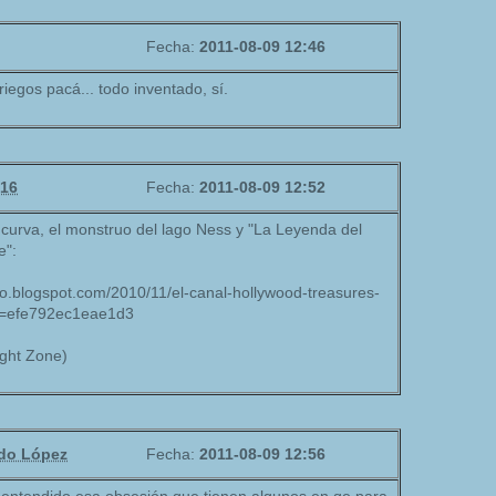
Fecha:
2011-08-09 12:46
riegos pacá... todo inventado, sí.
616
Fecha:
2011-08-09 12:52
a curva, el monstruo del lago Ness y "La Leyenda del
e":
do.blogspot.com/2010/11/el-canal-hollywood-treasures-
x=efe792ec1eae1d3
ight Zone)
do López
Fecha:
2011-08-09 12:56