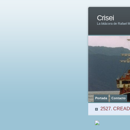
Crisei
La bitácora de Rafael 
Portada
Contacto
2527. CREA