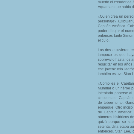
muerto el creador de 
Aquaman que había di
¿Quién crea un perso
personaje? ¿Dibujar 
Capitán América. Cab
poder dibujar el núme
entonces tanto Simon
el culo.
Los dos estuvieron en
tampoco es que haya 
sobrevivió hasta los a
resucitar en los años
ese jovenzuelo ladrón
también estuvo Stan L
¿Cómo es el Capitán
Mundial o un héroe pa
intentado ponerse al 
cincuenta el Capitán 
de tebeo tonto. Gan
empaque. Otro inciso 
de Captain America: d
números históricos de
quizá porque se supo
setenta. Una etapa que
entonces, Stan Lee, c