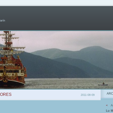
Marín
ARC
DORES
2011-08-09
<
A
Lu
M