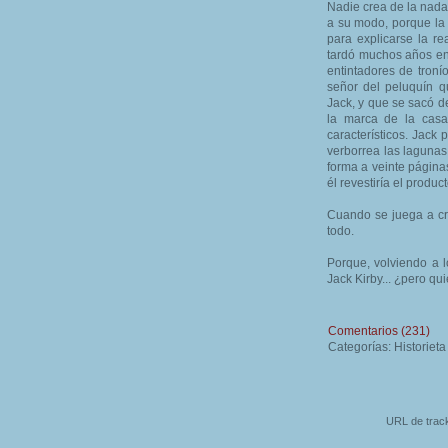
Nadie crea de la nada
a su modo, porque la
para explicarse la re
tardó muchos años en 
entintadores de troní
señor del peluquín 
Jack, y que se sacó d
la marca de la casa
característicos. Jack
verborrea las lagunas
forma a veinte página
él revestiría el produ
Cuando se juega a cr
todo.
Porque, volviendo a l
Jack Kirby... ¿pero qu
Comentarios (231)
Categorías: Historiet
URL de track