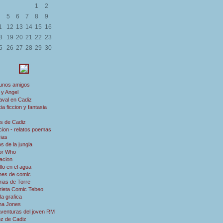
1
2
5
6
7
8
9
1
12
13
14
15
16
8
19
20
21
22
23
5
26
27
28
29
30
 unos amigos
 y Angel
aval en Cadiz
ia ficcion y fantasia
s de Cadiz
ion - relatos poemas
rias
s de la jungla
or Who
acion
illo en el agua
nes de comic
rias de Torre
rieta Comic Tebeo
a grafica
ana Jones
aventuras del joven RM
oz de Cadiz