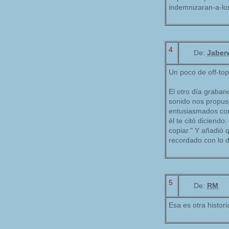
indemnizaran-a-lo
4
De:
Jaber
Un poco de off-top
El otro día graban
sonido nos propuso
entusiasmados con
él te citó diciend
copiar." Y añadió 
recordado con lo 
5
De:
RM
Esa es otra histor