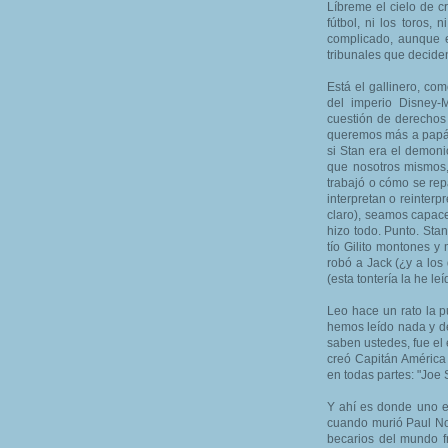
Líbreme el cielo de c
fútbol, ni los toros, 
complicado, aunque en
tribunales que decide
Está el gallinero, co
del imperio Disney-
cuestión de derechos 
queremos más a papá 
si Stan era el demoni
que nosotros mismos,
trabajó o cómo se rep
interpretan o reinter
claro), seamos capace
hizo todo. Punto. Sta
tío Gilito montones y
robó a Jack (¿y a los
(esta tontería la he le
Leo hace un rato la p
hemos leído nada y de
saben ustedes, fue el 
creó Capitán América 
en todas partes: "Joe 
Y ahí es donde uno e
cuando murió Paul Nor
becarios del mundo f