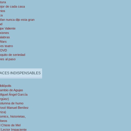
atura
ejor de cada casa
mios
ca
an nunca dijo esta gran
ad
ipe Valiente
xiones
alabras
 Wars
es teatro
 DVD
quito de seriedad
nes al paso
ACES INDISPENSABLES
ibliópolis
ambio de Agujas
Miguel Ángel García
rgüez)
olumna de humo
José Manuel Benítez
riza)
omics, historietas,
ebeos
l Chiste de Mel
l Lector Impaciente