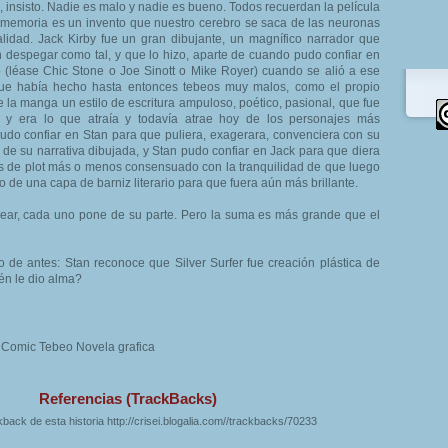
, insisto. Nadie es malo y nadie es bueno. Todos recuerdan la película
 memoria es un invento que nuestro cerebro se saca de las neuronas
alidad. Jack Kirby fue un gran dibujante, un magnífico narrador que
despegar como tal, y que lo hizo, aparte de cuando pudo confiar en
o (léase Chic Stone o Joe Sinott o Mike Royer) cuando se alió a ese
que había hecho hasta entonces tebeos muy malos, como el propio
e la manga un estilo de escritura ampuloso, poético, pasional, que fue
 y era lo que atraía y todavía atrae hoy de los personajes más
 pudo confiar en Stan para que puliera, exagerara, convenciera con su
 de su narrativa dibujada, y Stan pudo confiar en Jack para que diera
s de plot más o menos consensuado con la tranquilidad de que luego
cto de una capa de barniz literario para que fuera aún más brillante.
ear, cada uno pone de su parte. Pero la suma es más grande que el
o de antes: Stan reconoce que Silver Surfer fue creación plástica de
ién le dio alma?
a Comic Tebeo Novela grafica
Referencias (TrackBacks)
back de esta historia http://crisei.blogalia.com//trackbacks/70233