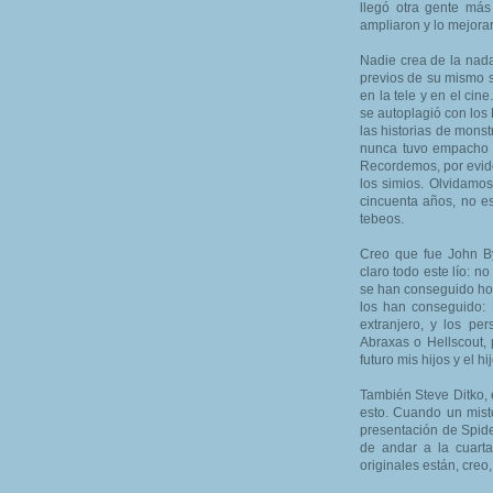
llegó otra gente más
ampliaron y lo mejora
Nadie crea de la nada
previos de su mismo s
en la tele y en el ci
se autoplagió con los 
las historias de monst
nunca tuvo empacho e
Recordemos, por evid
los simios. Olvidamos
cincuenta años, no e
tebeos.
Creo que fue John B
claro todo este lío: 
se han conseguido hoy
los han conseguido: 
extranjero, y los pe
Abraxas o Hellscout, 
futuro mis hijos y el h
También Steve Ditko, 
esto. Cuando un miste
presentación de Spide
de andar a la cuarta
originales están, creo