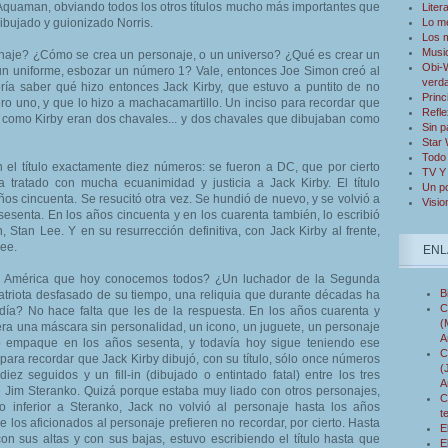
Aquaman, obviando todos los otros títulos mucho más importantes que
Liter
bujado y guionizado Norris.
Lo m
Los 
Musi
naje? ¿Cómo se crea un personaje, o un universo? ¿Qué es crear un
Obi-W
un uniforme, esbozar un número 1? Vale, entonces Joe Simon creó al
verd
ría saber qué hizo entonces Jack Kirby, que estuvo a puntito de no
Princ
ro uno, y que lo hizo a machacamartillo. Un inciso para recordar que
Refle
 como Kirby eran dos chavales... y dos chavales que dibujaban como
Sin p
Star
Todo 
 el título exactamente diez números: se fueron a DC, que por cierto
TV Y
tratado con mucha ecuanimidad y justicia a Jack Kirby. El título
Un po
ños cincuenta. Se resucitó otra vez. Se hundió de nuevo, y se volvió a
Visio
 sesenta. En los años cincuenta y en los cuarenta también, lo escribió
, Stan Lee. Y en su resurrección definitiva, con Jack Kirby al frente,
ee.
ENL
 América que hoy conocemos todos? ¿Un luchador de la Segunda
B
triota desfasado de su tiempo, una reliquia que durante décadas ha
C
día? No hace falta que les de la respuesta. En los años cuarenta y
(
era una máscara sin personalidad, un icono, un juguete, un personaje
A
ó empaque en los años sesenta, y todavía hoy sigue teniendo ese
C
para recordar que Jack Kirby dibujó, con su título, sólo once números
(
iez seguidos y un fill-in (dibujado o entintado fatal) entre los tres
A
 Jim Steranko. Quizá porque estaba muy liado con otros personajes,
C
 inferior a Steranko, Jack no volvió al personaje hasta los años
t
 los aficionados al personaje prefieren no recordar, por cierto. Hasta
E
on sus altas y con sus bajas, estuvo escribiendo el título hasta que
E