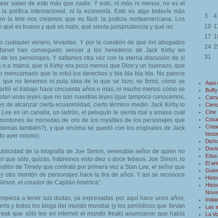
reer saber de esto más que nadie. Y esto, ni más ni menos, no es el
ni la política internacional, ni la economía. Esto es algo todavía más
3
4
 la tele nos creamos que es fácil: la justicia norteamericana. Los
10
1
n qué es bueno y qué es malo, qué sienta jurisprudencia y qué no.
17
1
mo cualquier verano, levantao. Y por la cuestión de que los abogados
24
2
Marvel han conseguido vencer a los herederos de Jack Kirby en
31
de los personajes. Y saltamos otra vez con la eterna discusión de si
o a mamá, que si Kirby era poco menos que Dios y un buenazo, que
o reencarnado que le robó los derechos y bla bla bla bla. No parece
 que no tenemos ni puta idea de lo que se hizo, se firmó, cómo se
Aqui
artió el trabajo hace cincuenta años o más, ni mucho menos cómo se
Buffy
pretan unas leyes que no son nuestras leyes (que tampoco conocemos,
Carn
s de alcanzar cierta ecuanimidad, cierto término medio. Jack Kirby lo
Cienc
n Lee es un canalla, un ladrón, el peluquín le sienta mal y amasa cual
Cine
Cosa
 montones de monedas de oro de los royalties de los personajes que
Creac
 demás también?), y que encima se quedó con los originales de Jack
histo
ído ayer mismo).
Dicho
Doct
ublicidad de la biografía de Joe Simon, venerable señor de quien no
Educ
l que sólo, quizás, habremos visto diez o doce tebeos. Joe Simon, lo
El an
editor de Timely que contrató por primera vez a Stan Lee, el señor que
Guio
y otro montón de personajes hace la tira de años. Y así se reconoce
Histo
Simon, el creador de Capitán América".
Histo
Novel
mpieza a tener sus dudas, ya expresadas por aquí hace unos años,
Indi
ris y todos los blogs del mundo mundial (y los periódicos que llevan
Las 
reak que sólo lee en internet el mundo freak) anunciaron que había
La V