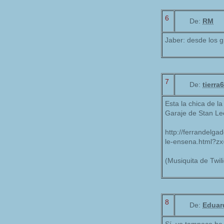
6
De:
RM
Jaber: desde los g
7
De:
tierra
Esta la chica de l
Garaje de Stan Le
http://ferrandelga
le-ensena.html?z
(Musiquita de Twil
8
De:
Eduar