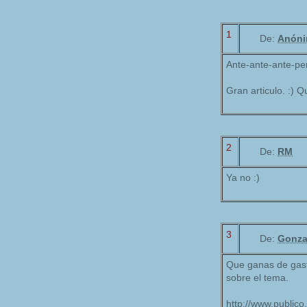
1
De:
Anón
Ante-ante-ante-penu
Gran articulo. :) 
2
De:
RM
Ya no :)
3
De:
Gonza
Que ganas de gasta
sobre el tema.
http://www.publico