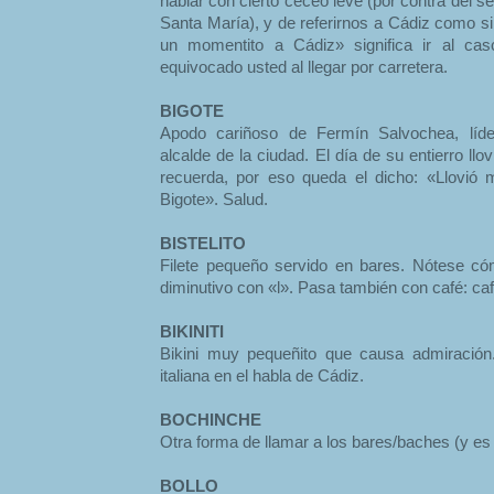
hablar con cierto ceceo leve (por contra del 
Santa María), y de referirnos a Cádiz como si
un momentito a Cádiz» significa ir al ca
equivocado usted al llegar por carretera.
BIGOTE
Apodo cariñoso de Fermín Salvochea, líd
alcalde de la ciudad. El día de su entierro llo
recuerda, por eso queda el dicho: «Llovió
Bigote». Salud.
BISTELITO
Filete pequeño servido en bares. Nótese c
diminutivo con «l». Pasa también con café: cafe
BIKINITI
Bikini muy pequeñito que causa admiración.
italiana en el habla de Cádiz.
BOCHINCHE
Otra forma de llamar a los bares/baches (y es
BOLLO