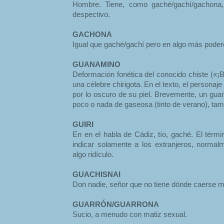
Hombre. Tiene, como gaché/gachí/gachona,
despectivo.
GACHONA
Igual que gaché/gachí pero en algo más pode
GUANAMINO
Deformación fonética del conocido chiste («¡B
una célebre chirigota. En el texto, el persona
por lo oscuro de su piel. Brevemente, un guan
poco o nada de gaseosa (tinto de verano), ta
GUIRI
En en el habla de Cádiz, tío, gaché. El térmi
indicar solamente a los extranjeros, norma
algo ridículo.
GUACHISNAI
Don nadie, señor que no tiene dónde caerse m
GUARRÓN/GUARRONA
Sucio, a menudo con matiz sexual.