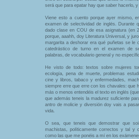
será que para epatar hay que saber hacerlo, y
Viene esto a cuento porque ayer mismo, en 
examen de selectividad de inglés. Durante 
dado clase en COU de esa asignatura (en 2º
porque, aaahh, doy Literatura Universal, y ju
margarita a deshorar era qué puñetas se le oc
catedrástico de turno en el examen de se
palabras, de vocabulario general y no específico
He visto de todo: textos sobre mujeres to
ecología, pena de muerte, problemas estudian
cine y libros, tabaco y enfermedades, mach
siempre erre que erre con los chavales: que 
más o menos entendéis el texto en inglés (que
que además teneis la madurez suficiente para
antro de molicie y diversión doy vais a pasa
vida.
O sea, que teneis que demostrar que sois
machistas, políticamente correctos y tal y 
como las que me ponéis a mí en los exámene