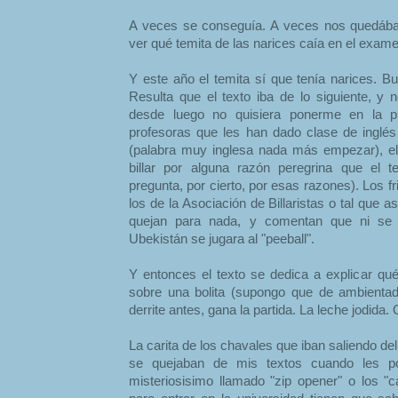
A veces se conseguía. A veces nos quedába
ver qué temita de las narices caía en el exame
Y este año el temita sí que tenía narices. B
Resulta que el texto iba de lo siguiente, y
desde luego no quisiera ponerme en la 
profesoras que les han dado clase de inglé
(palabra muy inglesa nada más empezar), el l
billar por alguna razón peregrina que el t
pregunta, por cierto, por esas razones). Los frik
los de la Asociación de Billaristas o tal que as
quejan para nada, y comentan que ni se 
Ubekistán se jugara al "peeball".
Y entonces el texto se dedica a explicar qué
sobre una bolita (supongo que de ambientador
derrite antes, gana la partida. La leche jodida. 
La carita de los chavales que iban saliendo d
se quejaban de mis textos cuando les p
misteriosisimo llamado "zip opener" o los "c