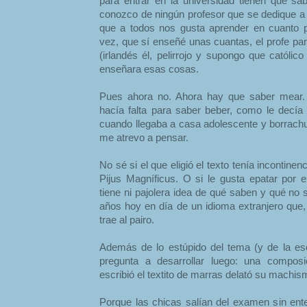
para entrar en la universidad tienen que sa
conozco de ningún profesor que se dedique a 
que a todos nos gusta aprender en cuanto p
vez, que sí enseñé unas cuantas, el profe pa
(irlandés él, pelirrojo y supongo que católic
enseñara esas cosas.
Pues ahora no. Ahora hay que saber mear.
hacía falta para saber beber, como le decí
cuando llegaba a casa adolescente y borrac
me atrevo a pensar.
No sé si el que eligió el texto tenía incontin
Pijus Magníficus. O si le gusta epatar por e
tiene ni pajolera idea de qué saben y qué no
años hoy en día de un idioma extranjero que,
trae al pairo.
Además de lo estúpido del tema (y de la esc
pregunta a desarrollar luego: una compos
escribió el textito de marras delató su machis
Porque las chicas salían del examen sin en