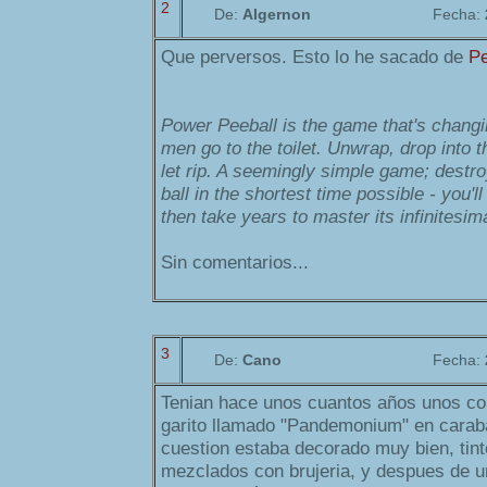
2
De:
Algernon
Fecha:
Que perversos. Esto lo he sacado de
Pe
Power Peeball is the game that's changi
men go to the toilet. Unwrap, drop into 
let rip. A seemingly simple game; destr
ball in the shortest time possible - you'l
then take years to master its infinitesim
Sin comentarios...
3
De:
Cano
Fecha:
Tenian hace unos cuantos años unos co
garito llamado "Pandemonium" en caraba
cuestion estaba decorado muy bien, tin
mezclados con brujeria, y despues de 