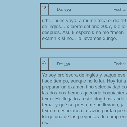
18
De:
eva
Fecha:
ufff... pues vaya, a mi me toca el dia 1
de ingles... x cierto del año 2007, k e le
despues. Asi, k espero k no me "meen"
examn k si no... lo llevamos xungo.
19
De:
Isa
Fecha:
Yo soy profesora de inglés y saqué ese
hace tiempo, aunque no lo leí. Hoy fui a
preparar un examen tipo selectividad c
las dos nos hemos quedado boquiabierta
texto. He llegado a este blog buscando 
tema, y qué sorpresa me he llevado, ja! 
texto no especifica la razón por la que se
luego una de las preguntas de compren
esa.