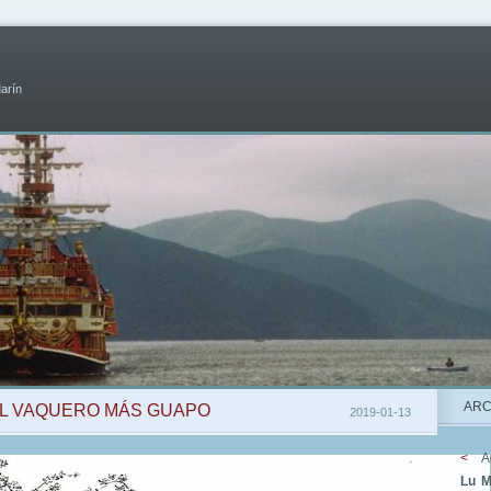
Marín
ARC
 EL VAQUERO MÁS GUAPO
2019-01-13
<
A
Lu
M