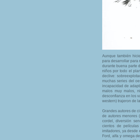
Aunque también hicie
para desarrollar para 
durante buena parte d
niños por todo el pla
declive: sobreexplota
muchas series del oes
incapacidad de adapt
malos muy malos, ni
desconfianza en los va
western) trajeron de l
Grandes autores de ci
de autores menores (
cordel, diversión se
cientos de película
imitadores, ya desde 
Ford, alfa y omega de