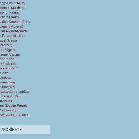
scrito en el Agua
Rodolfo Martínez)
élix J. Palma
lora y Fauna
ades Noctem (Jose
oaquín Moreno)
uan Miguel Aguilera
a Fraternidad de
abel (César
allorquí)
uis Miguez
anuel Caldas
aco Roca
edro Jorge
afa Fonteriz
e dice
ebelogs
ebeosblog
ebeosfera
raducción y doblaje
u Blog de Cine
mbrales
na Boquita Prestá
hedonesque
WFan ilustraciones
SUSCRÍBETE