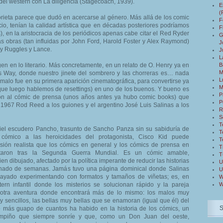
 del western con La diligencia (Stagecoach, 1939).
E
(
orieta parece que dudó en acercarse al género. Más allá de los comic
F
cio, tenían la calidad artística que en décadas posteriores podríamos
F
s), en la aristocracia de los periódicos apenas cabe citar el Red Ryder
G
 obras (tan influidas por John Ford, Harold Foster y Alex Raymond)
J
ey Ruggles y Lance.
J
L
gen en lo literario. Más concretamente, en un relato de O. Henry ya en
B
M
s Way, donde nuestro jinete del sombrero y las chorreras es… nada
L
malo fue en su primera aparición cinematográfica, para convertirse ya
M
que luego hablemos de resettings) en uno de los buenos. Y bueno es
P
ión al cómic de prensa (unos años antes ya hubo comic books) que
P
 1967 Rod Reed a los guiones y el argentino José Luis Salinas a los
R
S
T
el escudero Pancho, trasunto de Sancho Panza sin su sabiduría de
T
 cómico a las heroicidades del protagonista, Cisco Kid puede
T
isión realista que los cómics en general y los cómics de prensa en
T
entaron tras la Segunda Guerra Mundial. Es un cómic amable,
T
en dibujado, afectado por la política imperante de reducir las historias
U
nado de semanas. Jamás tuvo una página dominical donde Salinas
U
layado experimentando con formatos y tamaños de viñetas; es, en
W
ern infantil donde los misterios se solucionan rápido y la pareja
W
a otra aventura donde encontrará más de lo mismo: los malos muy
 sencillos, las bellas muy bellas que se enamoran (igual que él) del
o más guapo de cuantos ha habido en la historia de los cómics, un
ampiño que siempre sonríe y que, como un Don Juan del oeste,