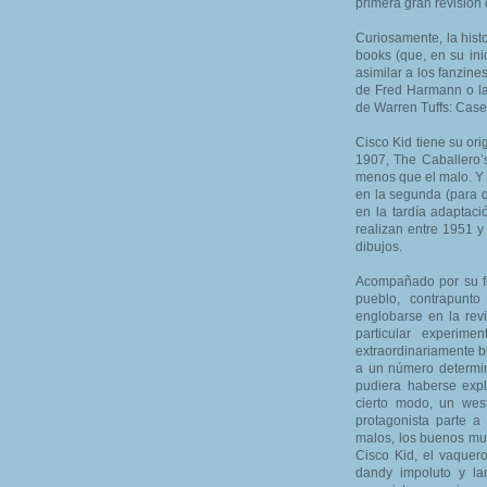
primera gran revisión
Curiosamente, la hist
books (que, en su ini
asimilar a los fanzine
de Fred Harmann o las
de Warren Tuffs: Cas
Cisco Kid tiene su ori
1907, The Caballero’
menos que el malo. Y 
en la segunda (para 
en la tardía adaptac
realizan entre 1951 y
dibujos.
Acompañado por su fi
pueblo, contrapunto
englobarse en la rev
particular experim
extraordinariamente bi
a un número determi
pudiera haberse exp
cierto modo, un west
protagonista parte 
malos, los buenos muy
Cisco Kid, el vaquer
dandy impoluto y l