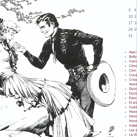
3
4
10
1
17
1
24
2
31
Aqui
Buffy
Carn
Cienc
Cine
Cosa
Creac
histo
Dicho
Doct
Educ
El an
Guio
Histo
Histo
Novel
Indi
Las 
La V