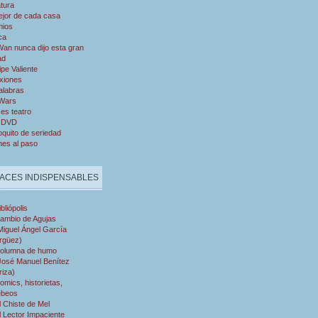
atura
ejor de cada casa
mios
ca
an nunca dijo esta gran
ad
ipe Valiente
xiones
alabras
 Wars
es teatro
 DVD
quito de seriedad
nes al paso
ACES INDISPENSABLES
ibliópolis
ambio de Agujas
Miguel Ángel García
rgüez)
olumna de humo
José Manuel Benítez
riza)
omics, historietas,
ebeos
l Chiste de Mel
l Lector Impaciente