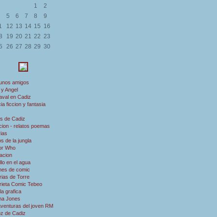
1
2
5
6
7
8
9
1
12
13
14
15
16
8
19
20
21
22
23
5
26
27
28
29
30
 unos amigos
 y Angel
aval en Cadiz
ia ficcion y fantasia
s de Cadiz
ion - relatos poemas
rias
s de la jungla
or Who
acion
illo en el agua
nes de comic
rias de Torre
rieta Comic Tebeo
a grafica
ana Jones
aventuras del joven RM
oz de Cadiz