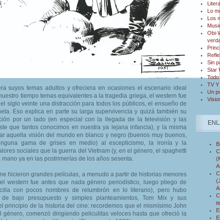
Liter
Lo m
Los 
Musi
Obi-W
verd
Princ
Refle
Sin p
Star
Todo 
TV Y
ra suyos temas adultos y ofreciera en ocasiones el escenario ideal
Un po
nuestro tiempo temas equivalentes a la tragedia griega, el western fue
Visio
el siglo veinte una distracción para todos los públicos, el ensueño de
neta. Eso explica en parte su larga supervivencia y quizá también su
ción por un lado (en especial con la llegada de la televisión y las
ENL
te que tantos conocimos en nuestra ya lejana infancia), y la misma
ar aquella visión del mundo en blanco y negro (buenos muy buenos,
nguna gama de grises en medio) al escepticismo, la ironía y la
B
lores sociales que la guerra del Vietnam (y, en el género, el spaghetti
C
a mano ya en las postrimerías de los años sesenta.
(
A
C
ne hicieron grandes películas, a menudo a partir de historias menores
(
el western fue antes que nada género periodístico, luego pliego de
A
ncilla con pocos nombres de relumbrón en lo literario), pero hubo
C
s de bajo presupuesto y simples planteamientos, Tom Mix y sus
t
el principio de la historia del cine: recordemos que el mismísimo John
E
l género, comenzó dirigiendo peliculitas veloces hasta que ofreció la
E