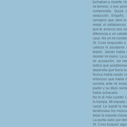
luchaban a muerte. Ha
mi terreno, o eso pen
comprendía. Quizá 
seducción. Engaño, s
cerrajero que abre l
metal, el saltabancos
que te arranca una son
diferencia a un cabal
caso. No en mi nombr
St. Croix respondía a
cabeza ni asustarse.
diablo. Jamás había
morder mi mano. La ca
mi acusación, sin n
indicó que posiblemen
dependía que fuera la 
Nunca había usado con
entonces que había h
sonreía ante mi enojo
padre y su título sie
había achacado.
No le di más cuartel.
la trampa. Mi espada 
canal. Le sujeté la m
destrozaba los múscul
dejar la espada clava
La punta salió por de
St. Croix boqueó algo