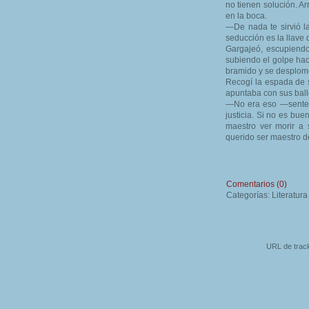
no tienen solución. Ar
en la boca.
—De nada te sirvió l
seducción es la llave 
Gargajeó, escupiendo
subiendo el golpe haci
bramido y se desplom
Recogí la espada de 
apuntaba con sus ball
—No era eso —sentenc
justicia. Si no es bu
maestro ver morir a
querido ser maestro d
Comentarios (0)
Categorías: Literatura
URL de track