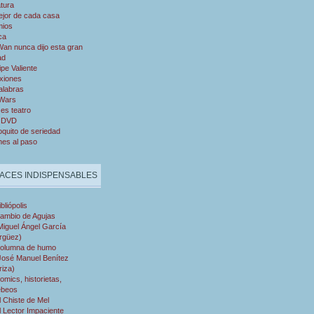
atura
ejor de cada casa
mios
ca
an nunca dijo esta gran
ad
ipe Valiente
xiones
alabras
 Wars
es teatro
 DVD
quito de seriedad
nes al paso
ACES INDISPENSABLES
ibliópolis
ambio de Agujas
Miguel Ángel García
rgüez)
olumna de humo
José Manuel Benítez
riza)
omics, historietas,
ebeos
l Chiste de Mel
l Lector Impaciente