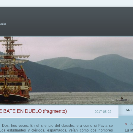
Marín
ARC
 BATE EN DUELO (fragmento)
2017-05-22
<
A
Dos, tres veces. En el silencio del claustro, era como si Pavía se
o. Los estudiantes y clérigos, espantados, veían cómo dos hombres
Lu
M