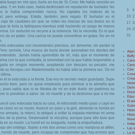
bía fuego en mis ojos, burla en los de St. Croix. Me había vencido en
saba. Y, en todo caso, había destrozado mi reputación de burlador. No
3
4
no lo había comprendido nunca. No captaba los matices de la
10
1
í; pero entrega. Estafa, también; pero regalo. El burlador es el
a caja de caudales sin que se noten las marcas de sus dedos en el
17
1
 que te birla la faltriquera mientras está haciendo un juego de manos
24
2
risa. Un seductor no recurre a la violencia. No la necesita. Es lo que
31
lero de un patán. Una caricia no puede convertirse en golpe. No en mi
e.
 mis estocadas con movimientos precisos, sin temerme, sin perder la
 Pero sonreía. Una mueca de burla donde asomaban los dientes del
Aqui
 entendido. Jamás había aprendido de mí, más que el momento de
Buffy
lma con la que combatía, la serenidad con la que había respondido a
Carn
egarla en ningún momento, aceptando con descaro su pecado, me
Cienc
te su forcejeo con Mademoiselle no había sido la primera vez. De mí
Cine
Cosa
última.
Creac
 él la estocada a la frente. Ese era mi secreto mejor guardado. Supe
histo
echo bien, pero no quise emplearla para eliminar a la alimaña que
Dicho
, pues sabía que si se libraba de mí en este duelo sin padrinos su
Doct
mpre lo pondrían a salvo: de mi muerte y de la deshonra que a mí me
Educ
El an
 Lancé una estocada hacia su cara, él retrocedió medio paso y cayó en
Guio
se clavó en su muslo. Avancé un paso y la giré, abriendo la herida en
Histo
ano armada, la retorcí, lo obligué a soltar la espada mientras mi arma
Histo
os de la pierna. Desenvainé la vizcaína, aunque para ello tuve que
Novel
da en su muslo. La hundí en su bragueta, hasta la empuñadura.
Indi
bajo del ombligo. Sujeto a mis dos armas como una mariposa al alfiler,
Las 
, herido de muerte, pero incapaz de comprender que hay errores que
La V