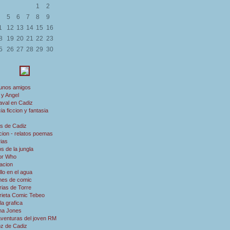
1
2
5
6
7
8
9
1
12
13
14
15
16
8
19
20
21
22
23
5
26
27
28
29
30
 unos amigos
 y Angel
aval en Cadiz
ia ficcion y fantasia
s de Cadiz
ion - relatos poemas
rias
s de la jungla
or Who
acion
illo en el agua
nes de comic
rias de Torre
rieta Comic Tebeo
a grafica
ana Jones
aventuras del joven RM
oz de Cadiz