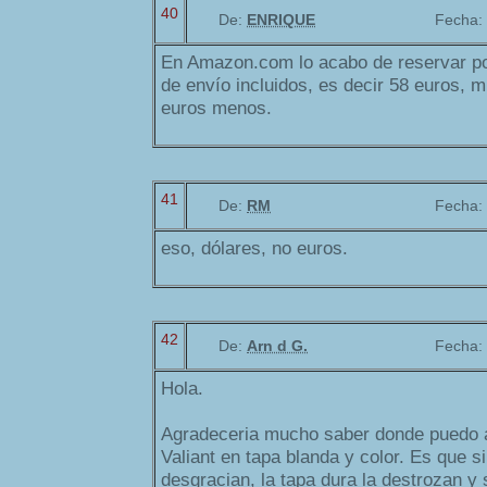
40
De:
ENRIQUE
Fecha:
En Amazon.com lo acabo de reservar po
de envío incluidos, es decir 58 euros, m
euros menos.
41
De:
RM
Fecha:
eso, dólares, no euros.
42
De:
Arn d G.
Fecha:
Hola.
Agradeceria mucho saber donde puedo ad
Valiant en tapa blanda y color. Es que si
desgracian, la tapa dura la destrozan y s