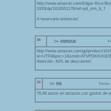
http://www.amazon.com/Edgar-Rice-Bur
1933/dp/1616551178/ref=pd_sim_b_7
A reservarlo entonces!
38
De:
ENRIQUE
F
http://www.amazon.com/gp/product/1616
ie=UTF8&psc=1&smid=ATVPDKIKX0D
Atención: 45% de descuento!:
39
De:
RM
Fecha:
76,66 euros en amazon con gastos de en