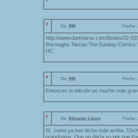
3
De:
RM
Fecha:
http://www.darkhorse.com/Books/22-52
Burroughs-Tarzan-The-Sunday-Comics-
HC
4
De:
RM
Fecha:
Entonces la edición es mucho más grand
5
De:
Eduardo López
Fecha:
Sí, como ya han dicho más arriba, 15x2
grandísima. Que no daría yo por que Fan