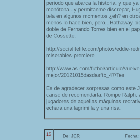
periodo que abarca la historia, y que y
monótona...y permitanme discrepar, H
tela en algunos momentos ¿eh? en otros 
menos lo hace bien, pero...Hathaway bie
doble de Fernando Torres bien en el pa
de Cossette;
http://socialitelife.com/photos/eddie-re
miserables-premiere
http://www.as.com/futbol/articulo/vuelve
mejor/20121015dasdasftb_47/Tes
Es de agradecer sorpresas como este 
canso de recomendarla, Rompe Ralph, a
jugadores de aquellas máquinas recrativ
echara una lagrimilla y una risa.
15
De:
JCR
Fecha: