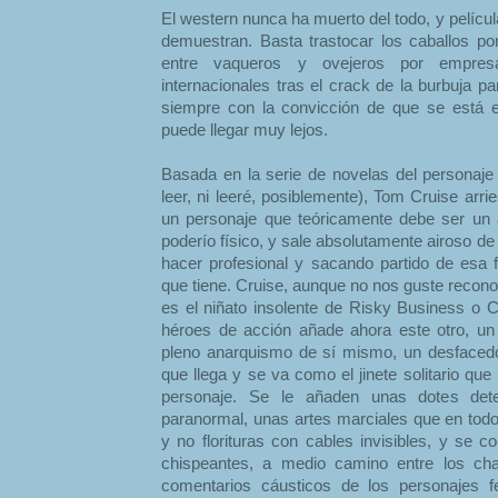
El western nunca ha muerto del todo, y pelíc
demuestran. Basta trastocar los caballos po
entre vaqueros y ovejeros por empres
internacionales tras el crack de la burbuja p
siempre con la convicción de que se está e
puede llegar muy lejos.
Basada en la serie de novelas del personaje
leer, ni leeré, posiblemente), Tom Cruise arr
un personaje que teóricamente debe ser un 
poderío físico, y sale absolutamente airoso d
hacer profesional y sacando partido de esa 
que tiene. Cruise, aunque no nos guste recon
es el niñato insolente de Risky Business o 
héroes de acción añade ahora este otro, un e
pleno anarquismo de sí mismo, un desfacedor
que llega y se va como el jinete solitario qu
personaje. Se le añaden unas dotes det
paranormal, unas artes marciales que en to
y no florituras con cables invisibles, y se 
chispeantes, a medio camino entre los chas
comentarios cáusticos de los personajes f