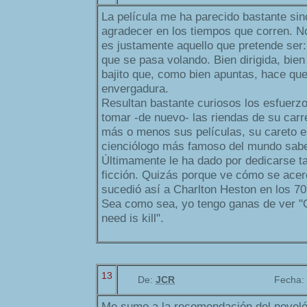
La película me ha parecido bastante sinc
agradecer en los tiempos que corren. No
es justamente aquello que pretende ser:
que se pasa volando. Bien dirigida, bien
bajito que, como bien apuntas, hace qu
envergadura.
Resultan bastante curiosos los esfuerzo
tomar -de nuevo- las riendas de su carr
más o menos sus películas, su careto en
cienciólogo más famoso del mundo sabe 
Últimamente le ha dado por dedicarse ta
ficción. Quizás porque ve cómo se acer
sucedió así a Charlton Heston en los 7
Sea como sea, yo tengo ganas de ver "Ob
need is kill".
13
De:
JCR
Fecha:
Me sumo a la recomendación del noveló