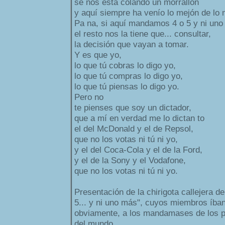
se nos está colando un morrallón
y aquí siempre ha venío lo mejón de lo 
Pa na, si aquí mandamos 4 o 5 y ni uno
el resto nos la tiene que... consultar,
la decisión que vayan a tomar.
Y es que yo,
lo que tú cobras lo digo yo,
lo que tú compras lo digo yo,
lo que tú piensas lo digo yo.
Pero no
te pienses que soy un dictador,
que a mí en verdad me lo dictan to
el del McDonald y el de Repsol,
que no los votas ni tú ni yo,
y el del Coca-Cola y el de la Ford,
y el de la Sony y el Vodafone,
que no los votas ni tú ni yo.
Presentación de la chirigota callejera d
5... y ni uno más", cuyos miembros íba
obviamente, a los mandamases de los 
del mundo.