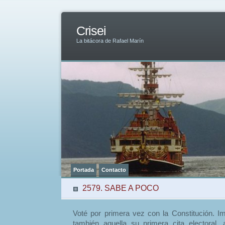
Crisei
La bitácora de Rafael Marín
Portada
Contacto
2579. SABE A POCO
Voté por primera vez con la Constitución. 
también aquella su primera cita electoral,