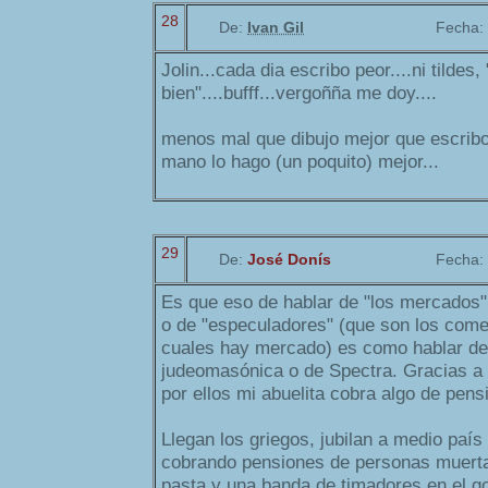
28
De:
Ivan Gil
Fecha:
Jolin...cada dia escribo peor....ni tildes,
bien"....bufff...vergoñña me doy....
menos mal que dibujo mejor que escribo
mano lo hago (un poquito) mejor...
29
De:
José Donís
Fecha:
Es que eso de hablar de "los mercados
o de "especuladores" (que son los comer
cuales hay mercado) es como hablar de 
judeomasónica o de Spectra. Gracias a
por ellos mi abuelita cobra algo de pens
Llegan los griegos, jubilan a medio país
cobrando pensiones de personas muerta
pasta y una banda de timadores en el g