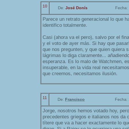
10
De:
José Donís
Fecha:
Parece un retrato generacional lo que h
identifico totalmente.
Casi (ahora va el pero), salvo por el fin
y el voto de ayer más. Si hay que pasar
que nos pregunten, y que quien quiera s
lágrimas lo diga claramente... añadiend
esperanza. Es lo malo de Watchmen, es
insuperable, en la vida real necesitamo
que creemos, necesitamos ilusión.
11
De:
Francisco
Fecha:
Jorge, nosotros hemos votado hoy, pero
precedentes griegos e italianos nos da
títere que va a hacer exactamente lo qu
digan. Si a Rajoy se le ocurriera una so