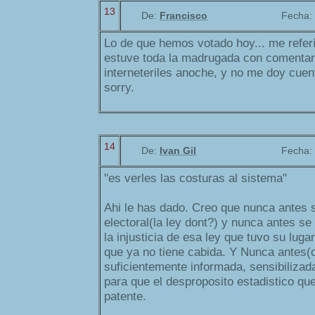
13
De:
Francisco
Fecha:
Lo de que hemos votado hoy... me referí
estuve toda la madrugada con comentari
interneteriles anoche, y no me doy cuen
sorry.
14
De:
Ivan Gil
Fecha:
"es verles las costuras al sistema"
Ahi le has dado. Creo que nunca antes s
electoral(la ley dont?) y nunca antes s
la injusticia de esa ley que tuvo su lug
que ya no tiene cabida. Y Nunca antes(c
suficientemente informada, sensibiliza
para que el desproposito estadistico q
patente.