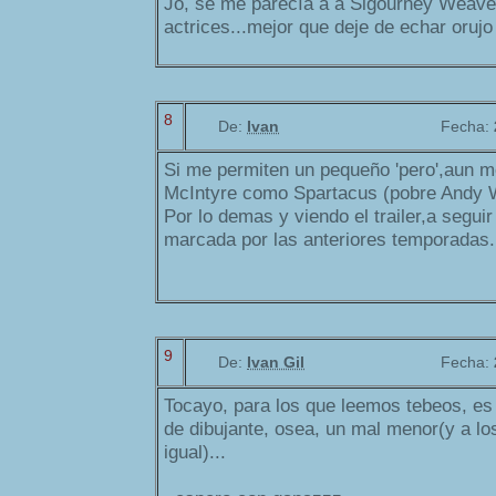
Jo, se me parecía a a Sigourney Weave
actrices...mejor que deje de echar orujo
8
De:
Ivan
Fecha:
Si me permiten un pequeño 'pero',aun m
McIntyre como Spartacus (pobre Andy Wh
Por lo demas y viendo el trailer,a seguir
marcada por las anteriores temporadas.
9
De:
Ivan Gil
Fecha:
Tocayo, para los que leemos tebeos, es
de dibujante, osea, un mal menor(y a lo
igual)...