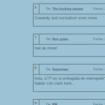
6
De:
The fucking master
Fecha:
Cowardy and surrealism even more.
7
De:
Non grato
Fecha:
hail de more!
8
De:
Superman
Fecha:
hola, sí?? es la embajada de metropolii
hablar con clark kent...
9
De:
RM
Fecha: