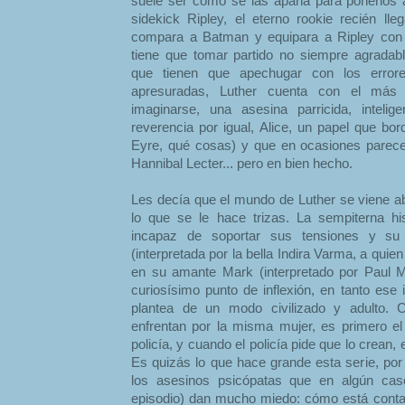
suele ser cómo se las apaña para ponerlos a
sidekick Ripley, el eterno rookie recién lle
compara a Batman y equipara a Ripley con Ro
tiene que tomar partido no siempre agradab
que tienen que apechugar con los errore
apresuradas, Luther cuenta con el más 
imaginarse, una asesina parricida, inteli
reverencia por igual, Alice, un papel que bo
Eyre, qué cosas) y que en ocasiones parece
Hannibal Lecter... pero en bien hecho.
Les decía que el mundo de Luther se viene ab
lo que se le hace trizas. La sempiterna his
incapaz de soportar sus tensiones y su
(interpretada por la bella Indira Varma, a qu
en su amante Mark (interpretado por Paul 
curiosísimo punto de inflexión, en tanto ese 
plantea de un modo civilizado y adulto.
enfrentan por la misma mujer, es primero e
policía, y cuando el policía pide que lo crean,
Es quizás lo que hace grande esta serie, por
los asesinos psicópatas que en algún caso 
episodio) dan mucho miedo: cómo está contad