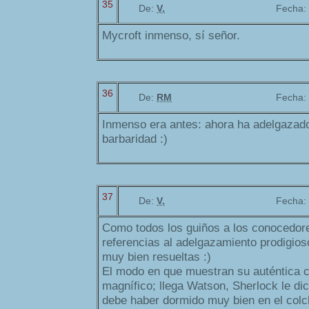
35
De:
V.
Fecha:
Mycroft inmenso, sí señor.
36
De:
RM
Fecha:
Inmenso era antes: ahora ha adelgazad
barbaridad :)
37
De:
V.
Fecha:
Como todos los guiños a los conocedores
referencias al adelgazamiento prodigios
muy bien resueltas :)
El modo en que muestran su auténtica 
magnífico; llega Watson, Sherlock le di
debe haber dormido muy bien en el colc