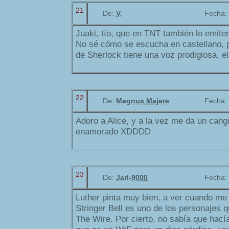
21
De:
V.
Fecha:
Juaki, tío, que en TNT también lo emite
No sé cómo se escucha en castellano, p
de Sherlock tiene una voz prodigiosa, el
22
De:
Magnus Majere
Fecha:
Adoro a Alice, y a la vez me da un cang
enamorado XDDDD
23
De:
Jarl-9000
Fecha:
Luther pinta muy bien, a ver cuando me
Stringer Bell es uno de los personajes
The Wire. Por cierto, no sabía que hací