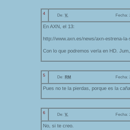
4
De:
V.
Fecha:
En AXN, el 13:
http://www.axn.es/news/axn-estrena-la-s
Con lo que podremos verla en HD. Jum, 
5
De:
RM
Fecha:
Pues no te la pierdas, porque es la caña
6
De:
V.
Fecha:
No, si te creo.