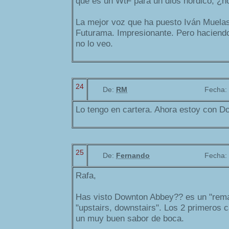
que es un WtF para un dios nórdico, ¿n
La mejor voz que ha puesto Iván Muelas 
Futurama. Impresionante. Pero haciendo
no lo veo.
24
De:
RM
Fecha:
Lo tengo en cartera. Ahora estoy con Dor
25
De:
Fernando
Fecha:
Rafa,
Has visto Downton Abbey?? es un "rema
"upstairs, downstairs". Los 2 primeros 
un muy buen sabor de boca.