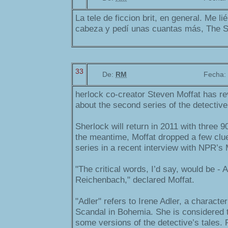
La tele de ficcion brit, en general. Me li
cabeza y pedí unas cuantas más, The S
33
De:
RM
Fecha:
herlock co-creator Steven Moffat has r
about the second series of the detectiv
Sherlock will return in 2011 with three 
the meantime, Moffat dropped a few clu
series in a recent interview with NPR’s 
"The critical words, I’d say, would be - 
Reichenbach," declared Moffat.
"Adler" refers to Irene Adler, a characte
Scandal in Bohemia. She is considered to
some versions of the detective’s tales