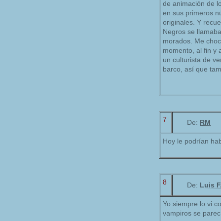
de animación de l
en sus primeros n
originales. Y recu
Negros se llamaba
morados. Me chocó
momento, al fin y a
un culturista de 
barco, así que tam
7
De:
RM
Hoy le podrían hab
8
De:
Luis 
Yo siempre lo vi c
vampiros se parecí