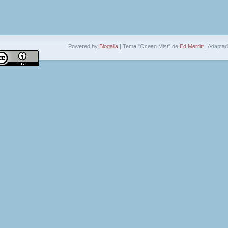
Powered by
Blogalia
| Tema "Ocean Mist" de
Ed Merritt
| Adapta