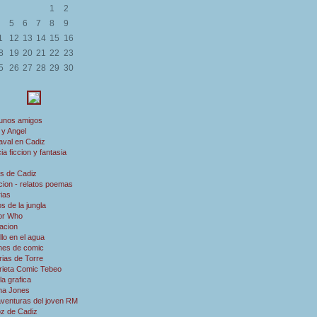
1
2
5
6
7
8
9
1
12
13
14
15
16
8
19
20
21
22
23
5
26
27
28
29
30
 unos amigos
 y Angel
aval en Cadiz
ia ficcion y fantasia
s de Cadiz
ion - relatos poemas
rias
s de la jungla
or Who
acion
illo en el agua
nes de comic
rias de Torre
rieta Comic Tebeo
a grafica
ana Jones
aventuras del joven RM
oz de Cadiz