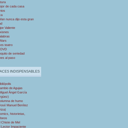
atura
ejor de cada casa
mios
ca
an nunca dijo esta gran
ad
ipe Valiente
xiones
alabras
 Wars
es teatro
 DVD
quito de seriedad
nes al paso
ACES INDISPENSABLES
ibliópolis
ambio de Agujas
Miguel Ángel García
rgüez)
olumna de humo
José Manuel Benítez
riza)
omics, historietas,
ebeos
l Chiste de Mel
l Lector Impaciente