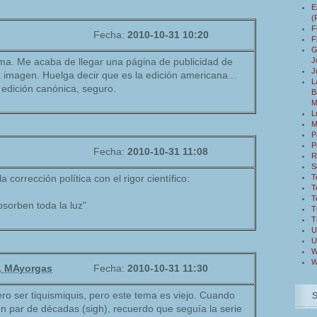
E
(
F
Fecha:
2010-10-31 10:20
F
G
J
ma. Me acaba de llegar una página de publicidad de
J
imagen. Huelga decir que es la edición americana...
L
 edición canónica, seguro.
B
M
L
M
P
P
Fecha:
2010-10-31 11:08
R
S
T
 corrección política con el rigor científico:
T
T
bsorben toda la luz"
T
T
U
U
W
W
F. MAyorgas
Fecha:
2010-10-31 11:30
ro ser tiquismiquis, pero este tema es viejo. Cuando
un par de décadas (sigh), recuerdo que seguía la serie