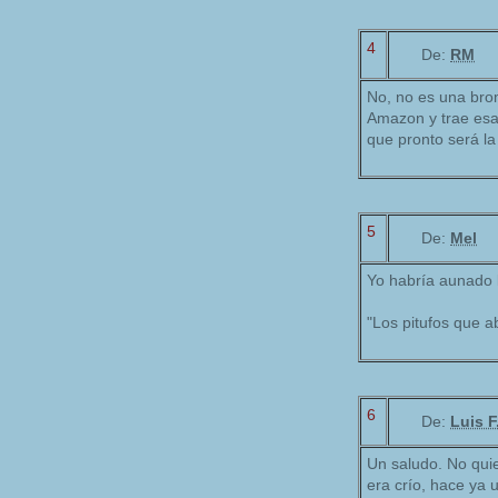
4
De:
RM
No, no es una bro
Amazon y trae esa 
que pronto será la
5
De:
Mel
Yo habría aunado la
"Los pitufos que a
6
De:
Luis 
Un saludo. No quie
era crío, hace ya 