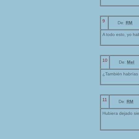
9
De:
RM
A todo esto, yo ha
10
De:
Mel
¿También habrías 
11
De:
RM
Hubiera dejado si