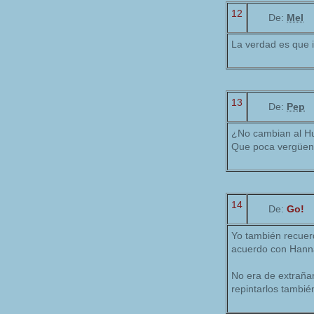
12
De:
Mel
La verdad es que 
13
De:
Pep
¿No cambian al Hul
Que poca vergüenz
14
De:
Go!
Yo también recuer
acuerdo con Hanna
No era de extrañar
repintarlos también