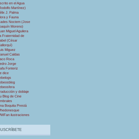
scrito en el Agua
Rodolfo Martínez)
élix J. Palma
lora y Fauna
ades Noctem (Jose
oaquín Moreno)
uan Miguel Aguilera
a Fraternidad de
abel (César
allorquí)
uis Miguez
anuel Caldas
aco Roca
edro Jorge
afa Fonteriz
e dice
ebelogs
ebeosblog
ebeosfera
raducción y doblaje
u Blog de Cine
mbrales
na Boquita Prestá
hedonesque
WFan ilustraciones
SUSCRÍBETE