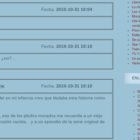
Liter
Lo m
Fecha:
2010-10-31 10:04
Los 
Musi
Obi-W
verd
Princ
Refle
Sin p
Star
Fecha:
2010-10-31 10:10
Todo 
TV Y
 ¿no? ...
Un po
Visio
ENL
ie
Fecha:
2010-10-31 10:10
B
C
leí en mi infancia creo que titulaba esta historia como
(
A
C
(
 eso de los pitufos morados me recuerda a un viejo
A
cusión racista... y a un episodio de la serie original de
C
t
E
E