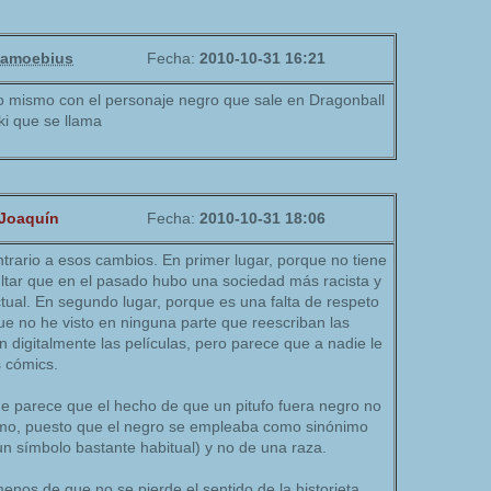
riamoebius
Fecha:
2010-10-31 16:21
o mismo con el personaje negro que sale en Dragonball
ki que se llama
Joaquín
Fecha:
2010-10-31 18:06
trario a esos cambios. En primer lugar, porque no tiene
ultar que en el pasado hubo una sociedad más racista y
tual. En segundo lugar, porque es una falta de respeto
ue no he visto en ninguna parte que reescriban las
n digitalmente las películas, pero parece que a nadie le
s cómics.
me parece que el hecho de que un pitufo fuera negro no
smo, puesto que el negro se empleaba como sinónimo
n símbolo bastante habitual) y no de una raza.
nos de que no se pierde el sentido de la historieta.