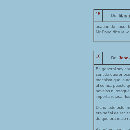
15
De:
libre
acaban de hacer l
Mr Popo dice la wi
16
De:
Jose 
En general soy con
sentido querer oc
machista que la ac
al cómic, puesto q
novelas ni retoque
importa retocar lo
Dicho todo esto, 
era señal de raci
de que era malo (u
Alegrémosnos al me