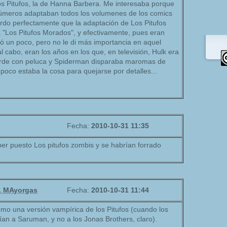
os Pitufos, la de Hanna Barbera. Me interesaba porque
úmeros adaptaban todos los volumenes de los comics
erdo perfectamente que la adaptación de Los Pitufos
 "Los Pitufos Morados", y efectivamente, pues eran
 un poco, pero no le di más importancia en aquel
l cabo, eran los años en los que, en televisión, Hulk era
verde con peluca y Spiderman disparaba maromas de
poco estaba la cosa para quejarse por detalles...
Fecha:
2010-10-31 11:35
er puesto Los pitufos zombis y se habrían forrado
F. MAyorgas
Fecha:
2010-10-31 11:44
omo una versión vampírica de los Pitufos (cuando los
an a Saruman, y no a los Jonas Brothers, claro).