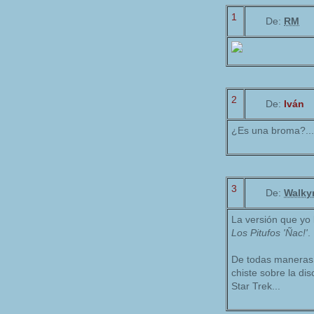
1
De:
RM
2
De:
Iván
¿Es una broma?...
3
De:
Walkyr
La versión que yo 
Los Pitufos 'Ñac!'
.
De todas maneras,
chiste sobre la dis
Star Trek...