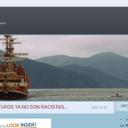
Marín
ARC
ITUFOS YA NO SON RACISTAS...
2010-10-31
<
A
Lu
M