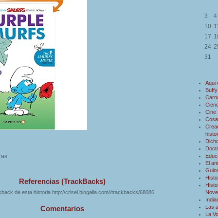
3
4
10
1
17
1
24
2
31
Aqui
Buffy
Carn
Cienc
Cine
Cosa
Creac
histo
Dicho
Doct
ras
Educ
El an
Guio
Histo
Referencias (TrackBacks)
Histo
Novel
back de esta historia http://crisei.blogalia.com//trackbacks/68086
Indi
Las 
Comentarios
La V