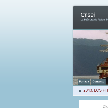
Crisei
La bitácora de Rafael 
Portada
Contacto
2343. LOS P