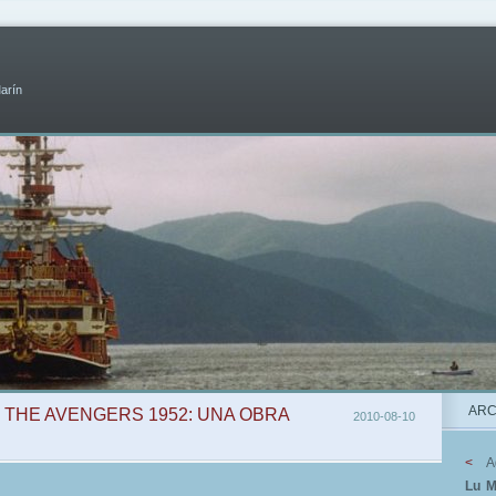
Marín
ARC
LI THE AVENGERS 1952: UNA OBRA
2010-08-10
<
A
Lu
M