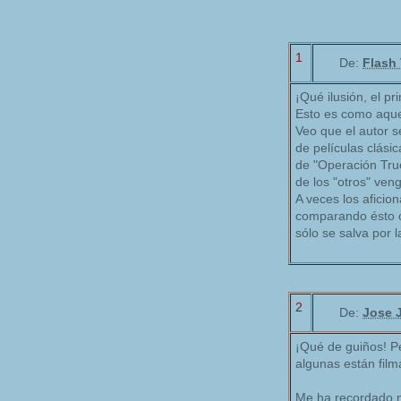
1
De:
Flash
¡Qué ilusión, el p
Esto es como aque
Veo que el autor 
de películas clásic
de "Operación True
de los "otros" ven
A veces los aficio
comparando ésto c
sólo se salva por 
2
De:
Jose 
¡Qué de guiños! P
algunas están fil
Me ha recordado m