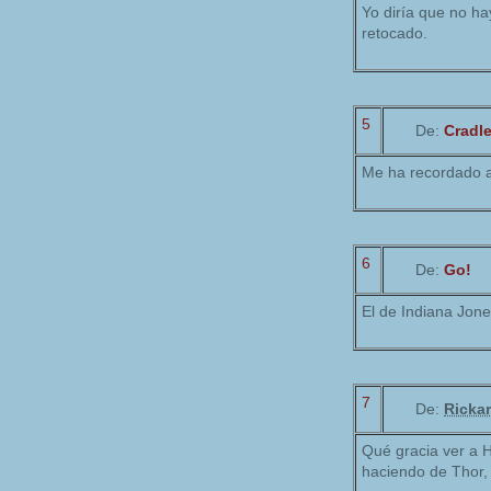
Yo diría que no ha
retocado.
5
De:
Cradl
Me ha recordado a
6
De:
Go!
El de Indiana Jo
7
De:
Ricka
Qué gracia ver a 
haciendo de Thor, 