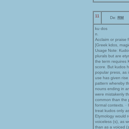
11
De:
RM
ku·dos
n.
Acclaim or praise 
[Greek kdos, magic
Usage Note: Kudos 
plurals but are et
the term requires K
score. But kudos ha
popular press, as 
use has given rise
pattern whereby t
nouns ending in an
were mistakenly th
common than the pl
formal contexts. · 
treat kudos only as
Etymology would re
voiceless (s), as 
than as a voiced (z