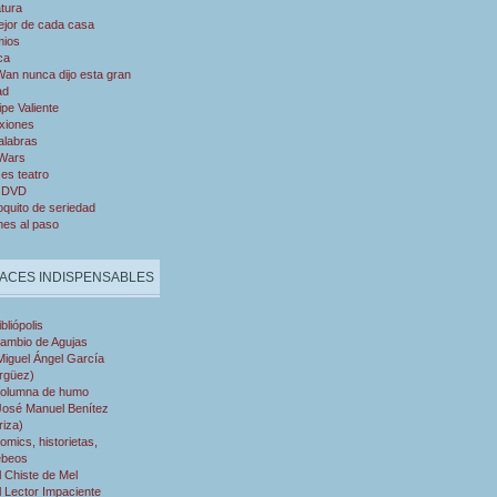
atura
ejor de cada casa
mios
ca
an nunca dijo esta gran
ad
ipe Valiente
xiones
alabras
 Wars
es teatro
 DVD
quito de seriedad
nes al paso
ACES INDISPENSABLES
ibliópolis
ambio de Agujas
Miguel Ángel García
rgüez)
olumna de humo
José Manuel Benítez
riza)
omics, historietas,
ebeos
l Chiste de Mel
l Lector Impaciente