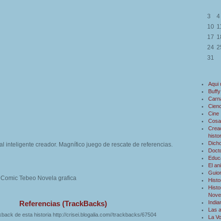
3
4
10
1
17
1
24
2
31
Aqui
Buffy
Carn
Cienc
Cine
Cosa
Creac
histo
Dicho
l inteligente creador. Magnífico juego de rescate de referencias.
Doct
Educ
El an
Guio
a Comic Tebeo Novela grafica
Histo
Histo
Novel
Indi
Referencias (TrackBacks)
Las 
back de esta historia http://crisei.blogalia.com//trackbacks/67504
La V