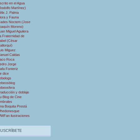
scrito en el Agua
Rodolfo Martínez)
élix J. Palma
lora y Fauna
ades Noctem (Jose
oaquín Moreno)
uan Miguel Aguilera
a Fraternidad de
abel (César
allorquí)
uis Miguez
anuel Caldas
aco Roca
edro Jorge
afa Fonteriz
e dice
ebelogs
ebeosblog
ebeosfera
raducción y doblaje
u Blog de Cine
mbrales
na Boquita Prestá
hedonesque
WFan ilustraciones
SUSCRÍBETE