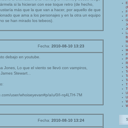
E
ármela si la hicieran con ese toque retro (de hecho,
(
staría más que la que van a hacer, por aquello de que
F
ionado que ama a los personajes y en la otra un equipo
F
G
no se han mirado los tebeos).
J
J
L
B
M
Fecha:
2010-08-10 13:23
L
M
P
sto debajo en youtube.
P
R
S
na Jones, Lo que el viento se llevó con vampiros,
T
James Stewart...
T
T
o:
T
T
U
e.com/user/whoiseyevan#p/a/u/0/I-rq4LTH-7M
U
W
W
Fecha:
2010-08-10 13:24