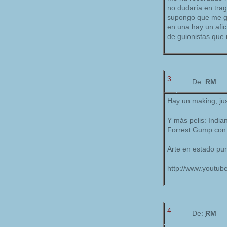
no dudaría en trag
supongo que me gu
en una hay un afic
de guionistas que 
3
De:
RM
Hay un making, ju
Y más pelis: India
Forrest Gump con 
Arte en estado pur
http://www.youtub
4
De:
RM