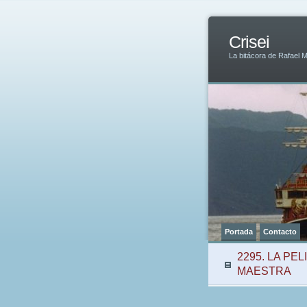
Crisei
La bitácora de Rafael 
Portada
Contacto
2295. LA PE
MAESTRA