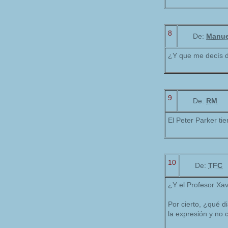
8
De:
Manue
¿Y que me decís d
9
De:
RM
El Peter Parker tie
10
De:
TFC
¿Y el Profesor Xav
Por cierto, ¿qué d
la expresión y no 