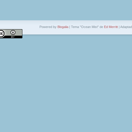
Powered by
Blogalia
| Tema "Ocean Mist" de
Ed Merritt
| Adapta