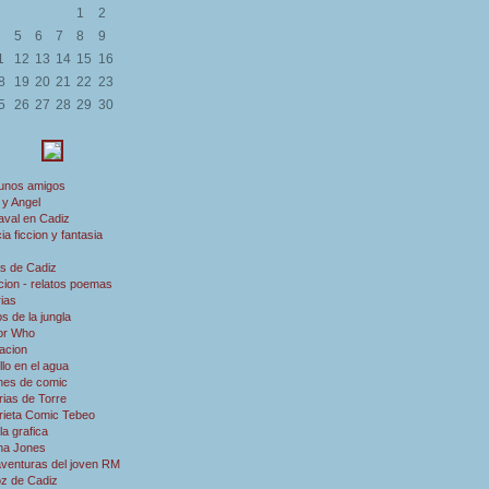
1
2
5
6
7
8
9
1
12
13
14
15
16
8
19
20
21
22
23
5
26
27
28
29
30
 unos amigos
 y Angel
aval en Cadiz
ia ficcion y fantasia
s de Cadiz
ion - relatos poemas
rias
s de la jungla
or Who
acion
illo en el agua
nes de comic
rias de Torre
rieta Comic Tebeo
a grafica
ana Jones
aventuras del joven RM
oz de Cadiz