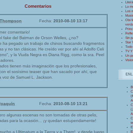
Liter
Comentarios
Lo m
Los 
Musi
Obi-W
 Thompson
Fecha:
2010-08-10 13:17
verd
Princ
rimer comentario!
Refle
l fake del Batman de Orson Welles, ¿no?
Sin p
Star
se ha pegado un trabajo de chinos buscando fragmentos
Todo 
as y no tan clásicas. He creído ver por ahí al Adolfo Celi
TV Y
no", y la Viuda Negra es Diana Rigg, como la sra. Peel
Un po
gadores.
Visio
nados tienen más imaginación que los profesionales,
on el sosísimo teaser que han sacado por ahí, que
ENL
la voz de Samuel L. Jackson.
B
C
(
A
Joaquín
Fecha:
2010-08-10 13:21
C
(
A
ero algunas escenas no son tomadas de otras pelis,
C
madas para la ocasión... ¡y quedan estupendamente!
t
E
ucho a Ultimatum a la Tierra y a Them!, y desde luego
E