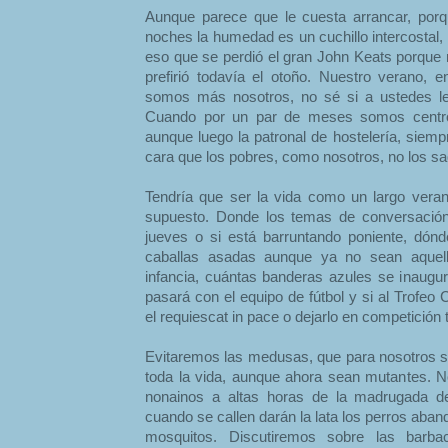
Aunque parece que le cuesta arrancar, porqu
noches la humedad es un cuchillo intercostal,
eso que se perdió el gran John Keats porque 
prefirió todavía el otoño. Nuestro verano,
somos más nosotros, no sé si a ustedes le
Cuando por un par de meses somos centro 
aunque luego la patronal de hostelería, siem
cara que los pobres, como nosotros, no los saq
Tendría que ser la vida como un largo vera
supuesto. Donde los temas de conversación 
jueves o si está barruntando poniente, dó
caballas asadas aunque ya no sean aquello
infancia, cuántas banderas azules se inaug
pasará con el equipo de fútbol y si al Trofeo
el requiescat in pace o dejarlo en competición t
Evitaremos las medusas, que para nosotros se
toda la vida, aunque ahora sean mutantes. N
nonainos a altas horas de la madrugada d
cuando se callen darán la lata los perros aba
mosquitos. Discutiremos sobre las bar