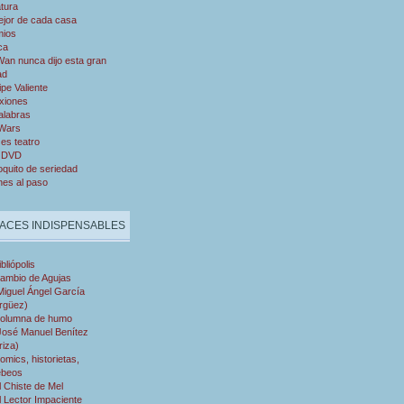
atura
ejor de cada casa
mios
ca
an nunca dijo esta gran
ad
ipe Valiente
xiones
alabras
 Wars
es teatro
 DVD
quito de seriedad
nes al paso
ACES INDISPENSABLES
ibliópolis
ambio de Agujas
Miguel Ángel García
rgüez)
olumna de humo
José Manuel Benítez
riza)
omics, historietas,
ebeos
l Chiste de Mel
l Lector Impaciente