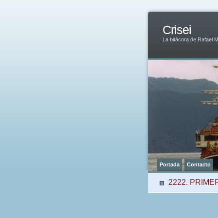
Crisei
La bitácora de Rafael 
Portada
Contacto
2222. PRIM