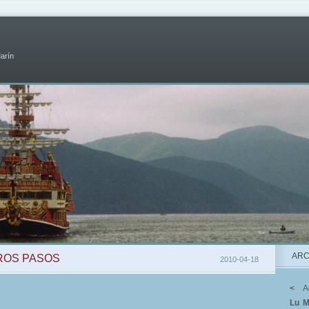
Marín
ARC
EROS PASOS
2010-04-18
<
A
Lu
M