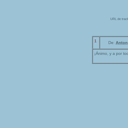
URL de track
1
De:
Anton
¡Ánimo, y a por to