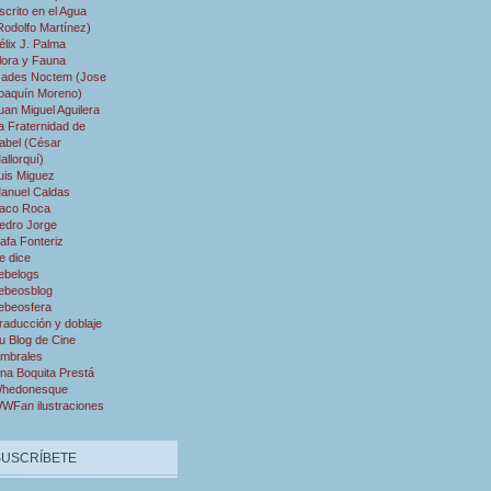
scrito en el Agua
Rodolfo Martínez)
élix J. Palma
lora y Fauna
ades Noctem (Jose
oaquín Moreno)
uan Miguel Aguilera
a Fraternidad de
abel (César
allorquí)
uis Miguez
anuel Caldas
aco Roca
edro Jorge
afa Fonteriz
e dice
ebelogs
ebeosblog
ebeosfera
raducción y doblaje
u Blog de Cine
mbrales
na Boquita Prestá
hedonesque
WFan ilustraciones
SUSCRÍBETE