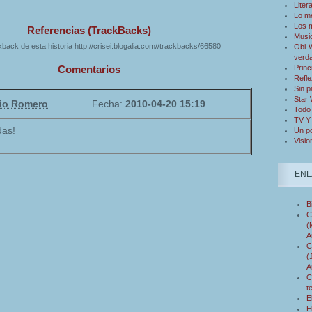
Liter
Lo m
Los 
Referencias (TrackBacks)
Musi
back de esta historia http://crisei.blogalia.com//trackbacks/66580
Obi-W
verd
Princ
Comentarios
Refle
Sin p
Star
io Romero
Fecha:
2010-04-20 15:19
Todo 
TV Y
das!
Un po
Visio
ENL
B
C
(
A
C
(
A
C
t
E
E