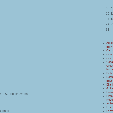
3
4
10
1
17
1
24
2
31
Aqui
Buffy
Carn
Cienc
Cine
Cosa
Creac
histo
Dicho
Doct
Educ
El an
Guio
Histo
ie. Suerte, chavales.
Histo
Novel
Indi
Las 
al paso
La V