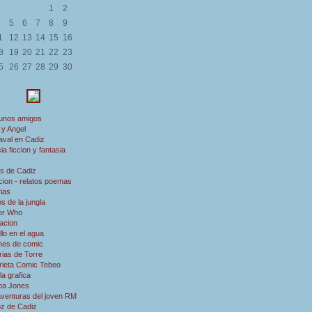
1
2
5
6
7
8
9
1
12
13
14
15
16
8
19
20
21
22
23
5
26
27
28
29
30
 unos amigos
 y Angel
aval en Cadiz
ia ficcion y fantasia
s de Cadiz
ion - relatos poemas
rias
s de la jungla
or Who
acion
illo en el agua
nes de comic
rias de Torre
rieta Comic Tebeo
a grafica
ana Jones
aventuras del joven RM
oz de Cadiz