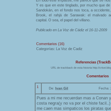
En todo este impasse, me parece que se nos e
Y es que en este tinglado, por mucho que de 
Sandokán, en el fondo nos toca, a occidente,
Brook, el rahjá de Sarawak: el malvado ad
capital. O sea, el papel del villano.
Publicado en La Voz de Cádiz el 16-11-2009
Comentarios (16)
Categorías: La Voz de Cadiz
Referencias (TrackB
URL de trackback de esta historia http://crisei.bl
Comentarios
1
De:
Ivan Gil
Fecha:
Pues a mi me recuerdan mas a Conan y 
costa negra(y no va por el chiste facil..
me caen mas simpaticos los piratas qu