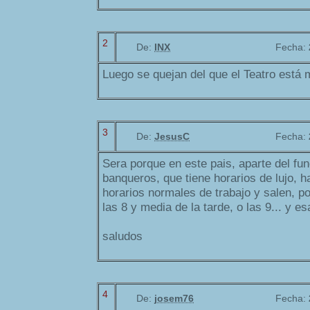
2
De:
INX
Fecha:
Luego se quejan del que el Teatro está m
3
De:
JesusC
Fecha:
Sera porque en este pais, aparte del fun
banqueros, que tiene horarios de lujo, h
horarios normales de trabajo y salen, p
las 8 y media de la tarde, o las 9... y e
saludos
4
De:
josem76
Fecha: