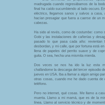
madrugada cuando regresábamos de la boda 
final ha caído sucumbiendo al lado oscuro. E
eléctrico, llegamos sanos y salvos a casa,
hacían presagiar que fuera a caerse de un 
cabezas.
Ha sido al revés, como de costumbe: como si
Gobi y las instalaciones de cañerías y desa
pasado lo que pasa cada año: revientan la
desbordan, y mi calle, que por fortuna está e
llena de papeles del perrito suave y de copr
guita. O sea, hecha una mismita mierda.
Dos veces se nos ha ido la luz esta ma
chafándome la descarga del tercer episodio de
jueves en USA. Iba a llamar a algún amigo pa
otras cosas, cuando me he dado cuenta de 
teléfono.
Pero no internet, qué cosas. Me llamo a casa
muerta. Llamo a mi mamá, que es de la mis
línea. Llamo al servicio técnico y de mome