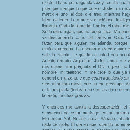
existe. Llamo por segunda vez y resulta que h
pide que marque lo que quiero. Joder, mi móvi
marco el uno, el dos, o el tres, mientras ha
Idem de idem. Lo marco y el teléfono, intelig
llamarlo. Corto la llamada. Por fin, el robot m
Se lo digo: oigan, que no tengo línea. Me po
va descontando como Ed Harris en Cabo Ca
faltan para que alguien me atienda, porque,
están saturadas. Le quedan a usted cuatro 
salir la cuenta. Le quedan a usted dos minut
Acento remoto, Argentino. Joder, cómo me va
mis cuitas, me pregunta el DNI (¿pero no l
nombre, mi teléfono. Y me dice lo que ya 
general en la zona, y que
están trabajando en 
sms al mismo móvil, que no me preocupe. Ah
esté arreglada (todavía no son las doce del me
la tarde, muchas gracias.
Y entonces me asalta la desesperación, el lla
sensación de estar náufrago en mi misma
Montresor. Sal, Neville, anda. Sábado sabade
nada de nada. El día en que, cuando no estás