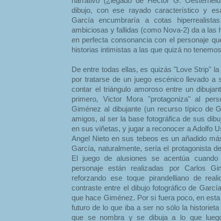
narrativo (¿legado de Hector G. Oesterheld
dibujo, con ese rayado característico y es
García encumbraría a cotas hiperrealista
ambiciosas y fallidas (como Nova-2) da a las hi
en perfecta consonancia con el personaje qu
historias intimistas a las que quizá no tenemos
De entre todas ellas, es quizás "Love Strip" 
por tratarse de un juego escénico llevado a 
contar el triángulo amoroso entre un dibujant
primero, Victor Mora "protagoniza" al pers
Giménez al dibujante (un recurso típico de
amigos, al ser la base fotográfica de sus dib
en sus viñetas, y jugar a reconocer a Adolfo 
Angel Nieto en sus tebeos es un añadido más 
García, naturalmente, sería el protagonista d
El juego de alusiones se acentúa cuando l
personaje están realizadas por Carlos Gi
reforzando ese toque pirandelliano de reali
contraste entre el dibujo fotográfico de Garcí
que hace Giménez. Por si fuera poco, en esta 
futuro de lo que iba a ser no sólo la historie
que se nombra y se dibuja a lo que lueg