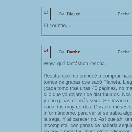
13
De:
Dicker
Fecha:
El corintio....
14
De:
Darthz
Fecha:
Wow, qué fantástica reseña.
Resulta que me empecé a comprar hace 
tomos de grapas que sacó Planeta. Lle
(cada tomo trae unas 40 páginas, no más
dijo que ya dejaron de distribuirlos. Nos
y con ganas de más sexo. Se llevaron la
nada, los muy cerdos. Durante meses s
informándome, para ver si se sabía alg
la saga. Y al parecer no. Así que ahí te
incompleta, con ganas de haberla segui
no voy a mezclar ahora otras ediciones