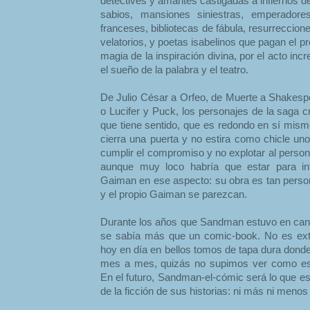
detectives y amantes castigadas a infiernos d
sabios, mansiones siniestras, emperadore
franceses, bibliotecas de fábula, resurreccio
velatorios, y poetas isabelinos que pagan el pr
magia de la inspiración divina, por el acto incr
el sueño de la palabra y el teatro.
De Julio César a Orfeo, de Muerte a Shakesp
o Lucifer y Puck, los personajes de la saga 
que tiene sentido, que es redondo en sí mism
cierra una puerta y no estira como chicle 
cumplir el compromiso y no explotar al persona
aunque muy loco habría que estar para int
Gaiman en ese aspecto: su obra es tan perso
y el propio Gaiman se parezcan.
Durante los años que Sandman estuvo en can
se sabía más que un comic-book. No es ext
hoy en día en bellos tomos de tapa dura dond
mes a mes, quizás no supimos ver como estr
En el futuro, Sandman-el-cómic será lo que e
de la ficción de sus historias: ni más ni menos