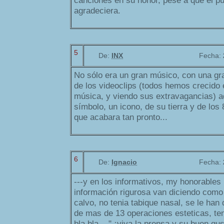
canciones en su honor, pese a que el pú
agradeciera.
5
De:
INX
Fecha:
No sólo era un gran músico, con una gra
de los videoclips (todos hemos crecido
música, y viendo sus extravagancias) 
símbolo, un icono, de su tierra y de los 
que acabara tan pronto...
6
De:
Ignacio
Fecha:
---y en los informativos, my honorables 
información rigurosa van diciendo como 
calvo, no tenia tabique nasal, se le han
de mas de 13 operaciones esteticas, teni
bla bla...." ¡viva la prensa y su buen gus