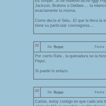
Es simple...si se hubiese dicho Iggy Po
Jackson, Brahms o Delibes.... la intenci
exactamente la misma.
Como decía el Selu...El que la lleva la e
tiene su particular cosmogonia....
22
De:
Roger
Fecha:
Por cierto Rafa , la quenadura se la hiz
Pepsi.
Si puedo lo enlazo.
23
De:
Roger
Fecha:
Carlos, estoy contigo en que cada uno ti