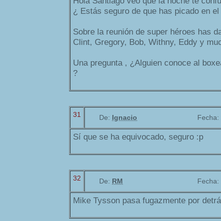
Hola Santiago veo que la noche te conf
¿ Estás seguro de que has picado en el
Sobre la reunión de super héroes has da
Clint, Gregory, Bob, Withny, Eddy y m
Una pregunta , ¿Alguien conoce al boxea
?
31
De:
Ignacio
Fecha:
Sí que se ha equivocado, seguro :p
32
De:
RM
Fecha:
Mike Tysson pasa fugazmente por detrá