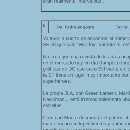
eran realmente "marvelous".
6
De:
Pedro Angosto
Fecha:
Yo tuve la suerte de encontrar el núme
SF en que sale "War toy" durante mi es
No creo que una revista dedicada a ada
en el mercado hoy en día (tampoco func
gráficas de DC que saco Schwartz en lo
la SF tiene un lugar muy importante den
superhéroes.
La propia JLA, con Green Lantern, Mart
Hawkman... está irremediablemente ubic
estrellas.
Creo que Moore desmostró el potencial d
mas o menos independientes y autoconc
mundo de los superhéroes pero práctic