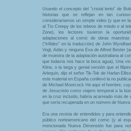
Usando el concepto del "cristal lento" de Bo
historias que se reflejan en tan curio
consideraríamos un simple video (y que en la 
al Tío Creepy de los tebeos de miedo o al tel
Zone), los lectores tuvieron la oportun
adaptaciones al comic de obras maestras 
("trífides" en la traducción) de John Wyndh
Vogt, Adán y ninguna Eva de Alfred Bester (
de muestra de la adaptación australiana al co
que todavía nos hace la boca agua), Una vis
Kline, o la larga y genial versión que el filip
Arlequín, dijo el señor Tik-Tok de Harlan Elli
este material en España conllevó la no publicac
de Michael Moorcock He aquí el hombre, cuya
de Jesucristo como viajero temporal a la bús
en la cruz incluído, habría acarreado más de u
que sería recuperada en un número de Nueva
Era una revista de entendidos y para entendi
público norteamericano del comic (y al esp
mencionada Nueva Dimensión fue para no