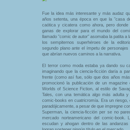
Fue la idea más interesante y más audaz q
años setenta, una época en que la "casa de
caótica y cicatera como ahora, pero donde
ganas de explorar para el mundo del comic
llamado "comic de autor" asomaba la patita a l
los sempiternos superhéroes de la editor
segundo plano ante el ímpetu de personajes
que abrían nuevos caminos a la narrativa.
El terror como moda estaba ya dando su ca
imaginando que la ciencia-ficción daría a par
frente (como así fue, sólo que dos años más
promocionó la publicación de un magazine
Worlds of Science Fiction, al estilo de Sa
Tales, con una temática algo más adulta y li
comic-books en cuatricromía. Era un riesgo, 
paradójicamente, a pesar de que impregne co
Superman, la ciencia-ficción per se no par
mercado norteamericano del comic-book. Lo
escudan y ahogan dentro de las andanzas 
logran sostener ningún título en el mercado.