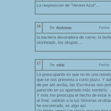
La resposicion de "Verano Azul"...
16
De:
Anónimo
Fecha:
la bacteria devoradora de carne, la burb
skinheads, los okupas ...
17
De:
vidal
Fecha:
Lo preocupante es que no es una novela 
que se nos presenta a corto plazo. Y da
de por ahí arriba, las Escrituras nos p
parecido en su apartado más sombrío.
Y más me preocupa el hecho de estar es
al final, saldrán a la luz historias ocult
he encontrado, es algo así.
Un librito aportó las pistas que me han 