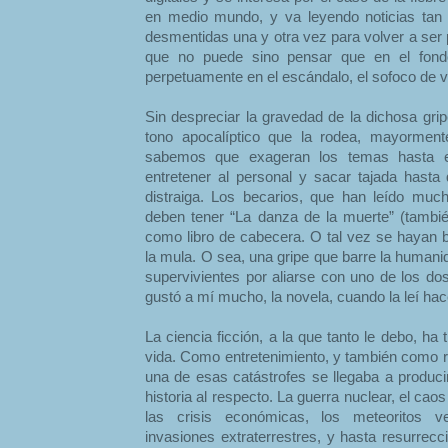
en medio mundo, y va leyendo noticias tan 
desmentidas una y otra vez para volver a ser
que no puede sino pensar que en el fond
perpetuamente en el escándalo, el sofoco de vi
Sin despreciar la gravedad de la dichosa grip
tono apocalíptico que la rodea, mayormen
sabemos que exageran los temas hasta exp
entretener al personal y sacar tajada hast
distraiga. Los becarios, que han leído muc
deben tener “La danza de la muerte” (tambié
como libro de cabecera. O tal vez se hayan ba
la mula. O sea, una gripe que barre la humani
supervivientes por aliarse con uno de los do
gustó a mí mucho, la novela, cuando la leí hac
La ciencia ficción, a la que tanto le debo, ha
vida. Como entretenimiento, y también como re
una de esas catástrofes se llegaba a produci
historia al respecto. La guerra nuclear, el caos 
las crisis económicas, los meteoritos ve
invasiones extraterrestres, y hasta resurrec