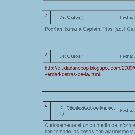
2
De:
CarlosP.
Fecha:
Podrían llamarla Captain Trips (aquí Ca
3
De:
CarlosP.
Fecha:
http://ciudadanopop.blogspot.com/2009/0
verdad-detras-de-la.html.
4
De:
"Esclavitud analogica"
Fecha:
;-)
Curiosamente el unico medio de informa
han tomado las cosas con alarmismo y 