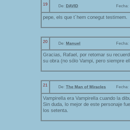
19
De:
DAVID
Fecha:
pepe, els que t´hem conegut testimem.
20
De:
Manuel
Fecha:
Gracias, Rafael, por retomar su recuerd
su obra (no sólo Vampi, pero siempre ell
21
De:
The Man of Miracles
Fecha:
Vampirella era Vampirella cuando la di
Sin duda, lo mejor de este personaje fue
los setenta.