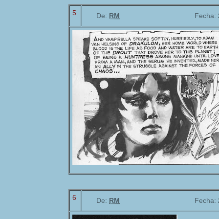
5
De:
RM
Fecha:
6
De:
RM
Fecha: