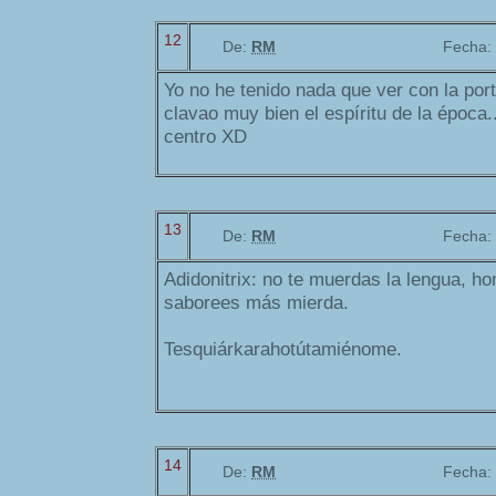
12
De:
RM
Fecha:
Yo no he tenido nada que ver con la por
clavao muy bien el espíritu de la época..
centro XD
13
De:
RM
Fecha:
Adidonitrix: no te muerdas la lengua, h
saborees más mierda.
Tesquiárkarahotútamiénome.
14
De:
RM
Fecha: