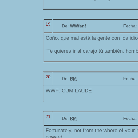
19
De:
WWfan!
Fecha:
Coño, que mal está la gente con los idi
"Te quieres ir al carajo tú también, homb
20
De:
RM
Fecha:
WWF: CUM LAUDE
21
De:
RM
Fecha:
Fortunately, not from the whore of your 
coward.