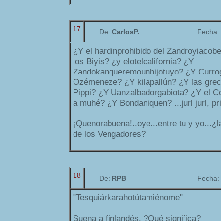
17
De:
CarlosP.
Fecha:
¿Y el hardinprohibido del Zandroyiacobe
los Biyis? ¿y elotelcalifornia? ¿Y
Zandokanqueremounhijotuyo? ¿Y Curro
Ozémeneze? ¿Y kilapallún? ¿Y las gre
Pippi? ¿Y Uanzalbadorgabiota? ¿Y el C
a muhé? ¿Y Bondaniquen? ...jurl jurl, pri
¡Quenorabuena!..oye...entre tu y yo...¿l
de los Vengadores?
18
De:
RPB
Fecha:
"Tesquiárkarahotútamiénome"
Suena a finlandés. ?Qué significa?