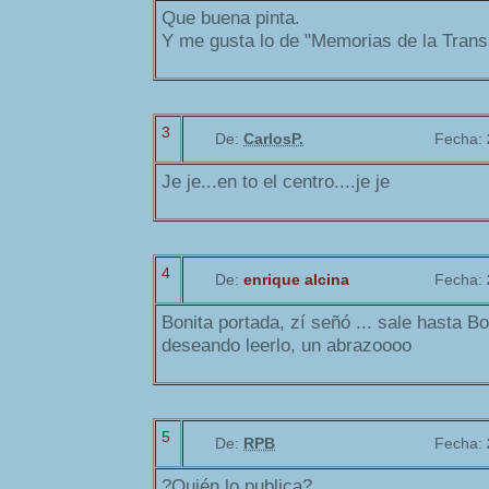
Que buena pinta.
Y me gusta lo de "Memorias de la Transi
3
De:
CarlosP.
Fecha:
Je je...en to el centro....je je
4
De:
enrique alcina
Fecha:
Bonita portada, zí señó ... sale hasta B
deseando leerlo, un abrazoooo
5
De:
RPB
Fecha:
?Quién lo publica?