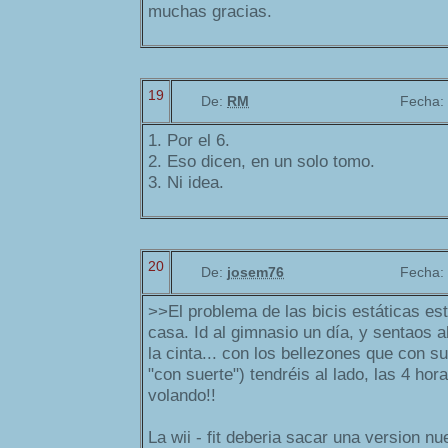
muchas gracias.
19
De:
RM
Fecha:
1. Por el 6.
2. Eso dicen, en un solo tomo.
3. Ni idea.
20
De:
josem76
Fecha:
>>El problema de las bicis estáticas est
casa. Id al gimnasio un día, y sentaos allí
la cinta... con los bellezones que con s
"con suerte") tendréis al lado, las 4 ho
volando!!
La wii - fit deberia sacar una version n