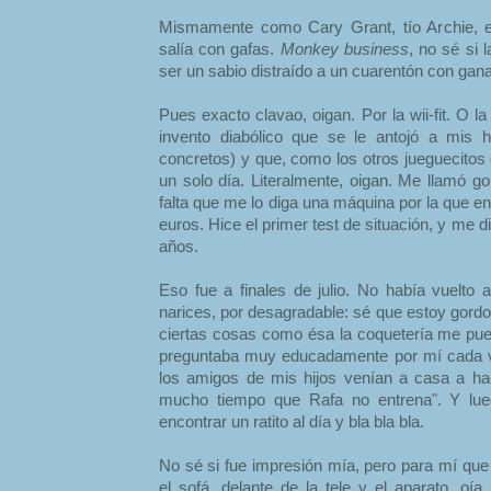
Mismamente como Cary Grant, tío Archie, en
salía con gafas.
Monkey business
, no sé si
ser un sabio distraído a un cuarentón con ga
Pues exacto clavao, oigan. Por la wii-fit. O l
invento diabólico que se le antojó a mis 
concretos) y que, como los otros jueguecitos 
un solo día. Literalmente, oigan. Me llamó g
falta que me lo diga una máquina por la que 
euros. Hice el primer test de situación, y me d
años.
Eso fue a finales de julio. No había vuelto 
narices, por desagradable: sé que estoy gordo
ciertas cosas como ésa la coquetería me pu
preguntaba muy educadamente por mí cada ve
los amigos de mis hijos venían a casa a ha
mucho tiempo que Rafa no entrena". Y lu
encontrar un ratito al día y bla bla bla.
No sé si fue impresión mía, pero para mí qu
el sofá, delante de la tele y el aparato, oía