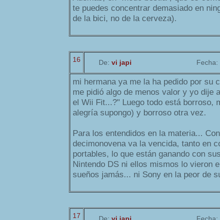
te puedes concentrar demasiado en ning
de la bici, no de la cerveza).
16
De:
vi japi
Fecha:
mi hermana ya me la ha pedido por su c
me pidió algo de menos valor y yo dije 
el Wii Fit...?" Luego todo está borroso,
alegría supongo) y borroso otra vez.
Para los entendidos en la materia... Con
decimonovena va la vencida, tanto en c
portables, lo que están ganando con sus
Nintendo DS ni ellos mismos lo vieron 
sueños jamás... ni Sony en la peor de s
17
De:
vi japi
Fecha: