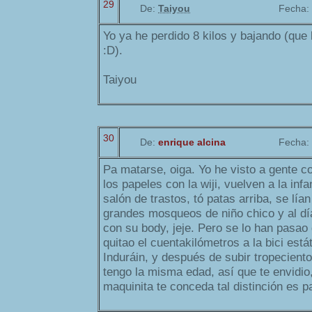
29
De:
Taiyou
Fecha:
Yo ya he perdido 8 kilos y bajando (que
:D).
Taiyou
30
De:
enrique alcina
Fecha:
Pa matarse, oiga. Yo he visto a gente c
los papeles con la wiji, vuelven a la infan
salón de trastos, tó patas arriba, se lí
grandes mosqueos de niño chico y al dí
con su body, jeje. Pero se lo han pasao 
quitao el cuentakilómetros a la bici est
Induráin, y después de subir tropecien
tengo la misma edad, así que te envidio
maquinita te conceda tal distinción es pa