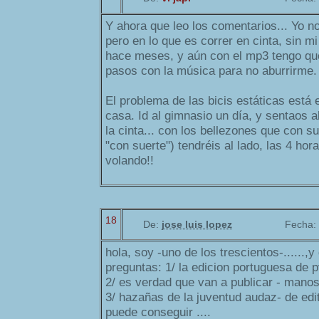
Y ahora que leo los comentarios... Yo no 
pero en lo que es correr en cinta, sin m
hace meses, y aún con el mp3 tengo q
pasos con la música para no aburrirme.
El problema de las bicis estáticas está 
casa. Id al gimnasio un día, y sentaos allí
la cinta... con los bellezones que con s
"con suerte") tendréis al lado, las 4 ho
volando!!
18
De:
jose luis lopez
Fecha:
hola, soy -uno de los trescientos-......,
preguntas: 1/ la edicion portuguesa de 
2/ es verdad que van a publicar - mano
3/ hazañas de la juventud audaz- de edit
puede conseguir ....