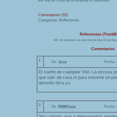
Me voy al chino de la esquina a celebrarlo.
Comentarios (32)
Categorías: Reflexiones
Referencias (TrackB
URL de trackback de esta historia http://crisei.bl
Comentarios
1
De:
Jose
Fecha:
El sueño de cualquier friki. La excusa p
que salir de casa ni para moverte un po
demoño diría yo.
2
De:
RSMCoca
Fecha:
Ten cuidado, que a determinadas edades