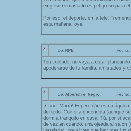
exigirse demasiado es peligroso para el
Por eso, el deporte, en la tele. Tremend
esta mañana, oye.
3
De:
RPB
Fecha:
Ten cuidado, no vaya a estar planeando 
apoderarse de tu familia, amistades y c
4
De:
Alberich el Negro
Fecha:
¡Coño, Marín! Espero que esa máquina
del todo. Con ella encendida (aunque se
dormía tranquilo en casa. Tú, por si aca
de vez en cuando, una ojeada al salón (
instalada), por si ves que hay más luz 