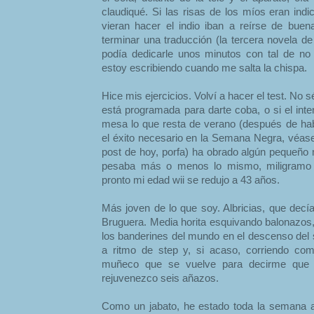
claudiqué. Si las risas de los míos eran ind
vieran hacer el indio iban a reírse de bu
terminar una traducción (la tercera novela de
podía dedicarle unos minutos con tal de no
estoy escribiendo cuando me salta la chispa.
Hice mis ejercicios. Volví a hacer el test. No 
está programada para darte coba, o si el int
mesa lo que resta de verano (después de ha
el éxito necesario en la Semana Negra, véase
post de hoy, porfa) ha obrado algún pequeño 
pesaba más o menos lo mismo, miligramo a
pronto mi edad wii se redujo a 43 años.
Más joven de lo que soy. Albricias, que decí
Bruguera. Media horita esquivando balonazos,
los banderines del mundo en el descenso del 
a ritmo de step y, si acaso, corriendo co
muñeco que se vuelve para decirme que n
rejuvenezco seis añazos.
Como un jabato, he estado toda la semana all