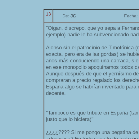
13
De:
JC
Fecha:
"Oigan, discrepo, que yo sepa a Fernan
ejemplo) nadie le ha subvencionado nad
Alonso sin el patrocinio de Timofónica (n
exacta, pero era de las gordas) se hubi
años más conduciendo una carraca, sie
en ese monopolio apoquinamos todos c
Aunque después de que el yernísimo de 
compraran a precio regalado los derecho
España algo se habrían inventado para 
decente.
"Tampoco es que tribute en España (ta
justo que lo hiciera)"
¿¿¿¿???? Si me pongo una pegatina de 
¿desgrava? En todo caso lo de justo no 