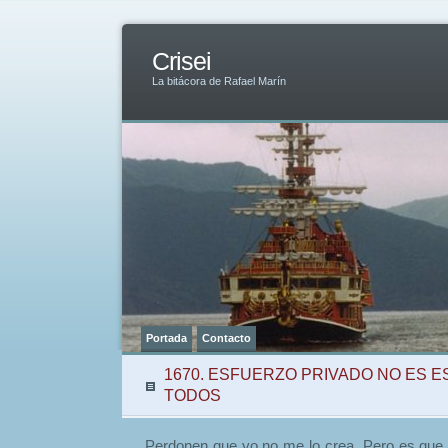
Crisei
La bitácora de Rafael Marín
Portada
Contacto
1670. ESFUERZO PRIVADO NO ES 
TODOS
Perdonen que yo no me lo crea. Pero es que