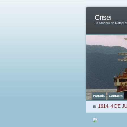
Crisei
La bitácora de Rafael 
Portada
Contacto
1614. 4 DE J