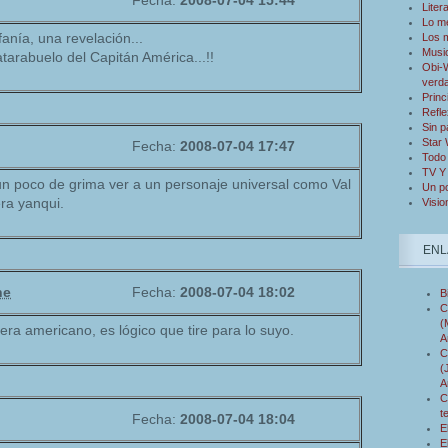
Fecha:
2008-07-04 15:44
Liter
Lo m
fanía, una revelación...
Los 
Musi
tatarabuelo del Capitán América...!!
Obi-W
verd
Princ
Refle
Sin p
Star
Fecha:
2008-07-04 17:47
Todo 
TV Y
n poco de grima ver a un personaje universal como Val
Un po
ra yanqui.
Visio
ENL
ne
Fecha:
2008-07-04 18:02
B
C
(
era americano, es lógico que tire para lo suyo.
A
C
(
A
C
t
Fecha:
2008-07-04 18:04
E
E