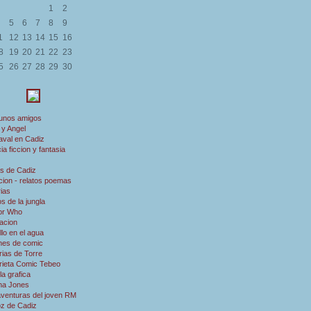
1
2
5
6
7
8
9
1
12
13
14
15
16
8
19
20
21
22
23
5
26
27
28
29
30
 unos amigos
 y Angel
aval en Cadiz
ia ficcion y fantasia
s de Cadiz
ion - relatos poemas
rias
s de la jungla
or Who
acion
illo en el agua
nes de comic
rias de Torre
rieta Comic Tebeo
a grafica
ana Jones
aventuras del joven RM
oz de Cadiz