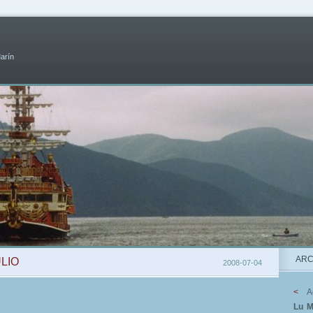
Marín
ARC
ULIO
2008-07-04
<
A
Lu
M