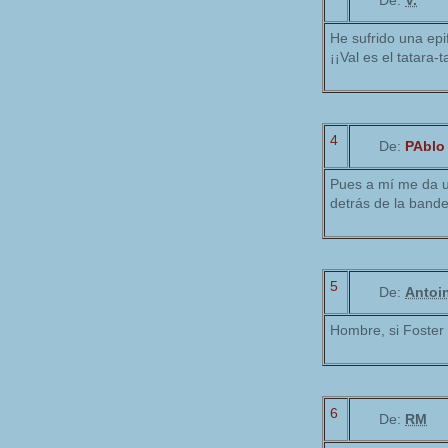
De:
V.
He sufrido una epi
¡¡Val es el tatara-
4
De:
PAblo
Pues a mí me da u
detrás de la bande
5
De:
Antoi
Hombre, si Foster 
6
De:
RM