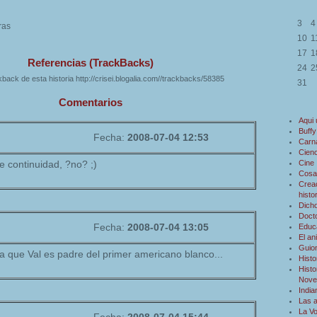
3
4
ras
10
1
17
1
Referencias (TrackBacks)
24
2
back de esta historia http://crisei.blogalia.com//trackbacks/58385
31
Comentarios
Aqui
Buffy
Fecha:
2008-07-04 12:53
Carn
Cienc
Cine
e continuidad, ?no? ;)
Cosa
Creac
histo
Dicho
Doct
Fecha:
2008-07-04 13:05
Educ
El an
Guio
a que Val es padre del primer americano blanco...
Histo
Histo
Novel
Indi
Las 
La V