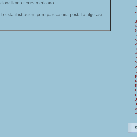
cionalizado norteamericano.
E
(
F
e esta ilustración, pero parece una postal o algo así.
F
G
J
J
L
B
M
L
M
P
P
R
S
T
T
T
T
T
U
U
W
W