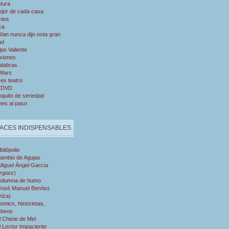
atura
ejor de cada casa
mios
ca
an nunca dijo esta gran
ad
ipe Valiente
xiones
alabras
 Wars
es teatro
 DVD
quito de seriedad
nes al paso
ACES INDISPENSABLES
ibliópolis
ambio de Agujas
Miguel Ángel García
rgüez)
olumna de humo
José Manuel Benítez
riza)
omics, historietas,
ebeos
l Chiste de Mel
l Lector Impaciente