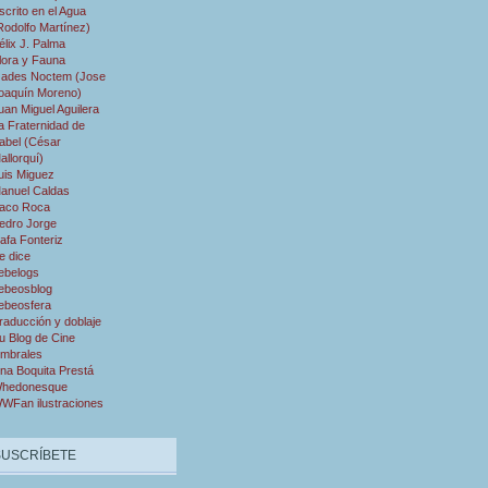
scrito en el Agua
Rodolfo Martínez)
élix J. Palma
lora y Fauna
ades Noctem (Jose
oaquín Moreno)
uan Miguel Aguilera
a Fraternidad de
abel (César
allorquí)
uis Miguez
anuel Caldas
aco Roca
edro Jorge
afa Fonteriz
e dice
ebelogs
ebeosblog
ebeosfera
raducción y doblaje
u Blog de Cine
mbrales
na Boquita Prestá
hedonesque
WFan ilustraciones
SUSCRÍBETE