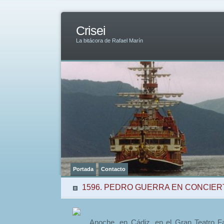
Crisei
La bitácora de Rafael Marín
Portada
Contacto
1596. PEDRO GUERRA EN CONCIER
Anoche, en Cádiz, en el Gran Teatro Fa