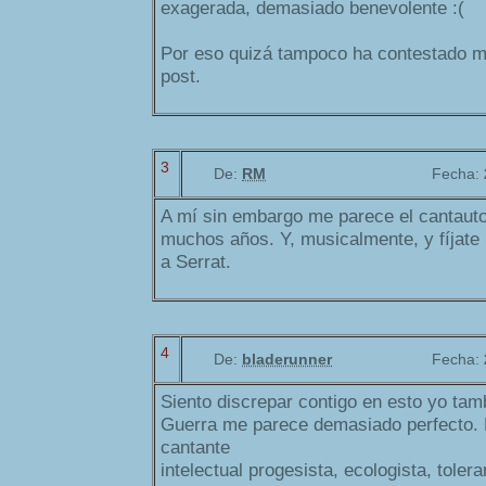
exagerada, demasiado benevolente :(
Por eso quizá tampoco ha contestado m
post.
3
De:
RM
Fecha:
A mí sin embargo me parece el cantaut
muchos años. Y, musicalmente, y fíjate l
a Serrat.
4
De:
bladerunner
Fecha:
Siento discrepar contigo en esto yo tam
Guerra me parece demasiado perfecto. 
cantante
intelectual progesista, ecologista, tolera