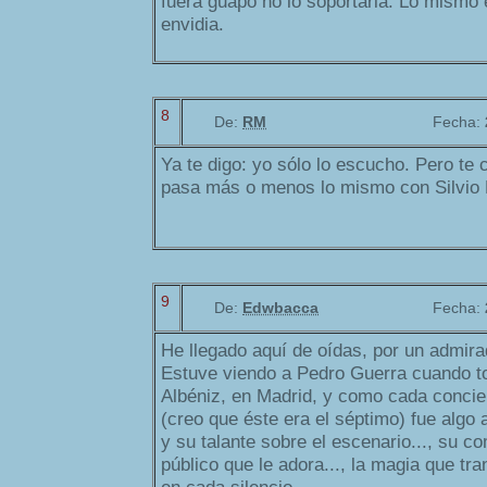
fuera guapo no lo soportaria. Lo mismo
envidia.
8
De:
RM
Fecha:
Ya te digo: yo sólo lo escucho. Pero t
pasa más o menos lo mismo con Silvio 
9
De:
Edwbacca
Fecha:
He llegado aquí de oídas, por un admirad
Estuve viendo a Pedro Guerra cuando toc
Albéniz, en Madrid, y como cada concier
(creo que éste era el séptimo) fue algo 
y su talante sobre el escenario..., su c
público que le adora..., la magia que tr