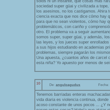
solos ni un instante, que cosas más ra
sociedad super güai y civilizada a top
los asesinos, no los castigamos. Ahira 
ciencia exacta que nos dice cómo hay qu
para que no sean violentos, cómo hay q
problemáticos, con cariño y comprensión,
otro. El problema va a seguir aumentand
somos super, super güai, y además, los
las leyes, y los jueces super enrollados
a sus hijos estudiando en academias pri
problemas, siempre pagarán los mismo
Una apuesta, ¿cuantos años de carcel c
esta niña? Yo apuesto por menos de sei
10
De:
anguloagudus
Fecha:
Tenemos barriadas enteras machacadas 
vida diaria es violencia continua, donde
acoso constante de unos pocos ... ¿Y 
pasen estas cosas? Habría que atajar el