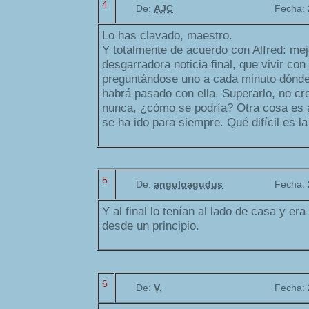
4
De:
AJC
Fecha:
Lo has clavado, maestro.
Y totalmente de acuerdo con Alfred: mejor
desgarradora noticia final, que vivir co
preguntándose uno a cada minuto dónde 
habrá pasado con ella. Superarlo, no cr
nunca, ¿cómo se podría? Otra cosa es 
se ha ido para siempre. Qué difícil es l
5
De:
anguloagudus
Fecha:
Y al final lo tenían al lado de casa y er
desde un principio.
6
De:
V.
Fecha: