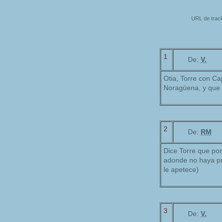
URL de track
1
De:
V.
Otia, Torre con Cap
Noragüena, y que s
2
De:
RM
Dice Torre que por
adonde no haya pro
le apetece)
3
De:
V.