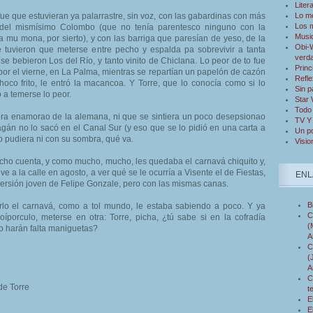
Liter
fue que estuvieran ya palarrastre, sin voz, con las gabardinas con más
Lo m
Los 
del mismísimo Colombo (que no tenía parentesco ninguno con la
Musi
a mu mona, por sierto), y con las barriga que paresían de yeso, de la
Obi-W
 tuvieron que meterse entre pecho y espalda pa sobrevivir a tanta
verd
se bebieron Los del Río, y tanto vinito de Chiclana. Lo peor de to fue
Princ
 por el vierne, en La Palma, mientras se repartían un papelón de cazón
Refle
oco frito, le entró la macancoa. Y Torre, que lo conocía como si lo
Sin p
 a temerse lo peor.
Star
Todo 
era enamorao de la alemana, ni que se sintiera un poco desepsionao
TV Y
án no lo sacó en el Canal Sur (y eso que se lo pidió en una carta a
Un po
o pudiera ni con su sombra, qué va.
Visio
cho cuenta, y como mucho, mucho, les quedaba el carnavá chiquito y,
ve a la calle en agosto, a ver qué se le ocurría a Visente el de Fiestas,
ENL
ersión joven de Felipe Gonzale, pero con las mismas canas.
B
lo el carnavá, como a tol mundo, le estaba sabiendo a poco. Y ya
C
oíporculo, meterse en otra: Torre, picha, ¿tú sabe si en la cofradía
(
o harán falta maniguetas?
A
C
(
A
C
de Torre
t
E
E