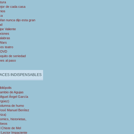
atura
ejor de cada casa
mios
ca
an nunca dijo esta gran
ad
ipe Valiente
xiones
alabras
 Wars
es teatro
 DVD
quito de seriedad
nes al paso
ACES INDISPENSABLES
ibliópolis
ambio de Agujas
Miguel Ángel García
rgüez)
olumna de humo
José Manuel Benítez
riza)
omics, historietas,
ebeos
l Chiste de Mel
l Lector Impaciente