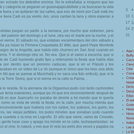
an echado los detestive encima. No le estrañaba a ninguno que las
 y categoría se pegaran un guasnajapicábillete y se buscaran la vida
3
4
e fuera y se quitaran de las calles, que eso de morir por Cadi está mu
10
1
e tiene Cadi es pa vivirlo. Aro, unos cardan la lana y otros esperan a
17
1
24
2
bolistas juegan un partío a la semana, por mucho que estrenen, pero
31
s del palisón del domingo y el lune, otra vez el marte por la noche, y el
 y el vierne. El sábado no, que estaban escarmentaos del otro sábado y
eña pa haser la Primera Croquetada El Wiki, que ganó Pepe Monforte
egro de la Angelita, que había sido churrero en San José cuando en
Aqui
ros. Y el domingo otra ve. No vea. Que si el vamo a escuchá, que si
Buffy
lle de Cadi haciendo gratis tipo y rellenando la fiesta que había días
Carn
a por dentro que un pionono caducao, que si en er Pópulo y tos
Cienc
acaban en un video de La Vo (aunque el único que les hiso una afoto
Cine
Cosa
 litri que se parese al Marichalá y no saca una foto enfocá), que si la
Creac
 la Torre Tavira, que si el vierne en la calle la Palma…
histo
Dicho
 lo resista. Ni la alemana de la Orgasmus pudo con tanto cachondeo
Doct
o que tenía exámenes, aunque pa mí que era reconosimiento despué de
Educ
erdá es que Juancarlo no paraba de desirle a tol mundo que lo quería
El an
como se vivía de verdá la fiesta: en la calle, por mucha mierda que
Guio
nconveniente que hubiera con los ruidos, los patosos, los guiris, los
Histo
eros, las viejas jartibles, los putos móviles que sonaban justo cuando
Histo
la cuarteta o la rima en Logroño. El año que viene, vamo de Cinesito,
Novel
 la gente hase caso y apaga los móvile en la calle, lachequelandao: se
Indi
co al cine, lo naturá, y eso que él veía las pelis dos veces y pagaba na
Las 
La V