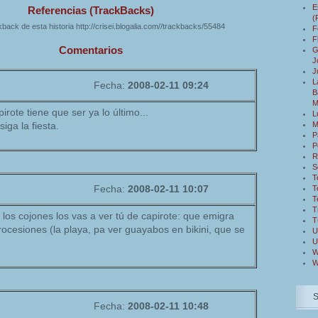
E
Referencias (TrackBacks)
(
back de esta historia http://crisei.blogalia.com//trackbacks/55484
F
F
Comentarios
G
J
J
L
Fecha:
2008-02-11 09:24
B
M
irote tiene que ser ya lo último...
L
M
iga la fiesta.
P
P
R
S
T
Fecha:
2008-02-11 10:07
T
T
T
 los cojones los vas a ver tú de capirote: que emigra
T
cesiones (la playa, pa ver guayabos en bikini, que se
U
U
W
W
Fecha:
2008-02-11 10:48