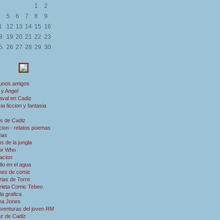
1
2
5
6
7
8
9
1
12
13
14
15
16
8
19
20
21
22
23
5
26
27
28
29
30
 unos amigos
 y Angel
aval en Cadiz
ia ficcion y fantasia
s de Cadiz
ion - relatos poemas
rias
s de la jungla
or Who
acion
illo en el agua
nes de comic
rias de Torre
rieta Comic Tebeo
a grafica
ana Jones
aventuras del joven RM
oz de Cadiz