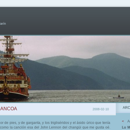
Marín
ARC
ACANCOA
2008-02-10
<
A
r de pies, y de garganta, y los trigliséridos y el ásido úrico que tenía
a como la canción esa del John Lennon del changüi que me gusta oé.
Lu
M