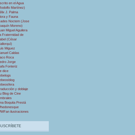
scrito en el Agua
Rodolfo Martínez)
élix J. Palma
lora y Fauna
ades Noctem (Jose
oaquín Moreno)
uan Miguel Aguilera
a Fraternidad de
abel (César
allorquí)
uis Miguez
anuel Caldas
aco Roca
edro Jorge
afa Fonteriz
e dice
ebelogs
ebeosblog
ebeosfera
raducción y doblaje
u Blog de Cine
mbrales
na Boquita Prestá
hedonesque
WFan ilustraciones
SUSCRÍBETE