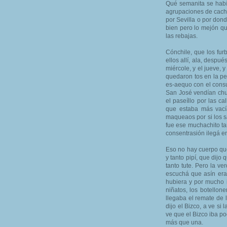
Qué semanita se habí
agrupaciones de caché
por Sevilla o por dond
bien pero lo mejón qu
las rebajas.
Cónchile, que los fur
ellos allí, ala, despué
miércole, y el jueve,
quedaron tos en la p
es-aequo con el consu
San José vendían chur
el paseíllo por las ca
que estaba más vací
maqueaos por si los s
fue ese muchachito tan
consentrasión ilegá en
Eso no hay cuerpo que
y tanto pipí, que dij
tanto tute. Pero la v
escuchá que asín era 
hubiera y por mucho i
niñatos, los botellon
llegaba el remate de 
dijo el Bizco, a ve si
ve que el Bizco iba po
más que una.