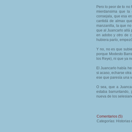
Pero lo peor de to no 
mierdansima que la 
consejala, que esa er
cantidá de almax que
manzanilla, la que no 
que al Juancarlo allá
en adobo y otro de ch
hubiera parío, empezó
Y no, no es que subi
porque Modesto Barrag
los Reye), ni que ya n
El Juancarlo había he
si acaso, echarse otra 
ese que paresía una v
O sea, que a Juancar
estaba barruntando, j
nueva de los selesian
Comentarios (5)
Categorías: Historias 