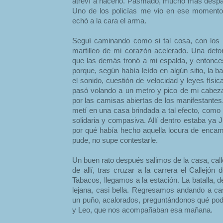
atreví a hacerlo. Pasmado, mucho más despaci
Uno de los policías me vio en ese momento
echó a la cara el arma.
Seguí caminando como si tal cosa, con los 
martilleo de mi corazón acelerado. Una det
que las demás tronó a mi espalda, y entonc
porque, según había leído en algún sitio, la ba
el sonido, cuestión de velocidad y leyes físi
pasó volando a un metro y pico de mi cabeza
por las camisas abiertas de los manifestante
metí en una casa brindada a tal efecto, como
solidaria y compasiva. Allí dentro estaba ya
por qué había hecho aquella locura de encam
pude, no supe contestarle.
Un buen rato después salimos de la casa, call
de allí, tras cruzar a la carrera el Callejón
Tabacos, llegamos a la estación. La batalla, d
lejana, casi bella. Regresamos andando a ca
un puño, acalorados, preguntándonos qué podr
y Leo, que nos acompañaban esa mañana.