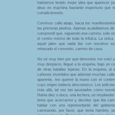
habíamos tenido mejor idea que aparecer jus
deus ex machina bastante inoportuno que no
complicárnoslo.
Corrimos calle abajo, hacia los manifestant
las primeras piedras. Apenas acabábamos de r
comprendí que, siguiendo ese camino, sólo n
el centro mismo de toda la trifulca. La única
aquel jaleo que nada iba con nosotros est
rebasado el convento, camino de casa.
No sé muy bien por qué demonios me volví y,
muy despacio, llegué a la esquina, bajo un ce
de otras batallas lejanas. En la esquina, a
cañones invertidos que adornan muchas calles
aparente, me quemé la mano con el conteni
cuyo origen todavía desconozco. Los policí
más allá, tal vez tan asustados como nosotr
Había diez o doce, una lechera, un resplandor
tenía que acercarme y decirles que iba ca
hablar con una representante del gobiern
caminando, por favor, que tenía hambre, p