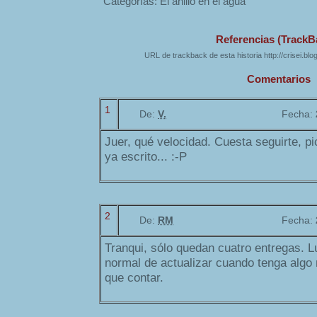
Categorías: El anillo en el agua
Referencias (TrackB
URL de trackback de esta historia http://crisei.bl
Comentarios
1
De:
V.
Fecha:
Juer, qué velocidad. Cuesta seguirte, pi
ya escrito... :-P
2
De:
RM
Fecha:
Tranqui, sólo quedan cuatro entregas. L
normal de actualizar cuando tenga algo
que contar.