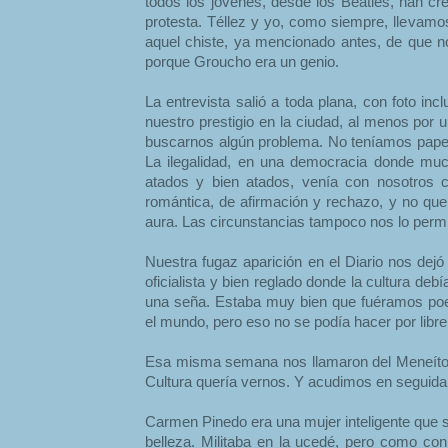
todos los jóvenes, desde los Beatles, han cr
protesta. Téllez y yo, como siempre, llevamos
aquel chiste, ya mencionado antes, de que 
porque Groucho era un genio.
La entrevista salió a toda plana, con foto incl
nuestro prestigio en la ciudad, al menos por 
buscarnos algún problema. No teníamos papele
La ilegalidad, en una democracia donde muc
atados y bien atados, venía con nosotros 
romántica, de afirmación y rechazo, y no q
aura. Las circunstancias tampoco nos lo permi
Nuestra fugaz aparición en el Diario nos dej
oficialista y bien reglado donde la cultura de
una seña. Estaba muy bien que fuéramos po
el mundo, pero eso no se podía hacer por libr
Esa misma semana nos llamaron del Meneíto
Cultura quería vernos. Y acudimos en seguida
Carmen Pinedo era una mujer inteligente que s
belleza. Militaba en la ucedé, pero como co