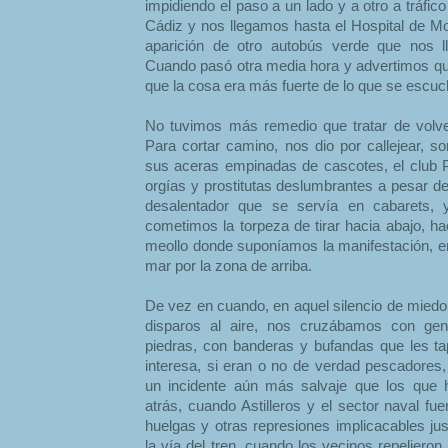
impidiendo el paso a un lado y a otro a tráf
Cádiz y nos llegamos hasta el Hospital de Mor
aparición de otro autobús verde que nos ll
Cuando pasó otra media hora y advertimos q
que la cosa era más fuerte de lo que se escuc
No tuvimos más remedio que tratar de volv
Para cortar camino, nos dio por callejear, so
sus aceras empinadas de cascotes, el club
orgías y prostitutas deslumbrantes a pesar d
desalentador que se servía en cabarets, y
cometimos la torpeza de tirar hacia abajo, h
meollo donde suponíamos la manifestación, en
mar por la zona de arriba.
De vez en cuando, en aquel silencio de miedo 
disparos al aire, nos cruzábamos con ge
piedras, con banderas y bufandas que les ta
interesa, si eran o no de verdad pescadores,
un incidente aún más salvaje que los que
atrás, cuando Astilleros y el sector naval fu
huelgas y otras represiones implicacables ju
la vía del tren, cuando los vecinos repelieron