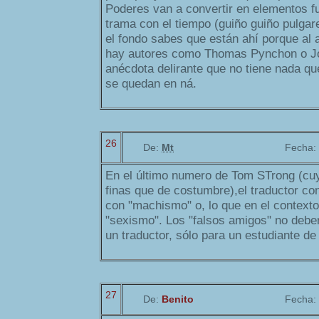
Poderes van a convertir en elementos f
trama con el tiempo (guiño guiño pulgare
el fondo sabes que están ahí porque al a
hay autores como Thomas Pynchon o Jo
anécdota delirante que no tiene nada qu
se quedan en ná.
26
De:
Mt
Fecha:
En el último numero de Tom STrong (cu
finas que de costumbre),el traductor co
con "machismo" o, lo que en el context
"sexismo". Los "falsos amigos" no debe
un traductor, sólo para un estudiante de
27
De:
Benito
Fecha: