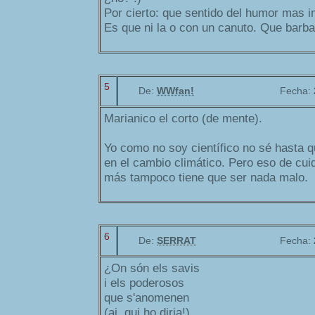
Por cierto: que sentido del humor mas i
Es que ni la o con un canuto. Que barba
5
De:
WWfan!
Fecha:
Marianico el corto (de mente).
Yo como no soy científico no sé hasta q
en el cambio climático. Pero eso de cuid
más tampoco tiene que ser nada malo.
6
De:
SERRAT
Fecha:
¿On són els savis
i els poderosos
que s'anomenen
(ai, qui ho diria!)