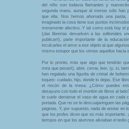
del niño son todavía flamantes y nuevecit
segunda mano, aunque al menos sólo han p
que ella. Nos hemos ahorrado una pasta,
imaginado la cosa tiene sus puntos incómodos
meramente afectivo. Y tal como está hoy el pa
(¡las librerías devuelven a las editoriales 
publican!), parte importante de la educaci
inculcarles el amor a ese objeto al que algun
mismo estupor que los simios aquellos hacia e
Por lo pronto, más que algo que tendrán que
mira que pesan!), abrir, cerrar, leer, (y, sí, t
han regalado una figurita de cristal de bohe
toques: cuidado, hijo, donde lo dejas. Ese lib
el rincón de la mesa. ¿Cómo puedes esta
desayuno con todo el montón de libros al lad
te suele derramar el vaso de agua en cada 
portada. Que no se te descuajaringuen las pági
páginas. Y, por supuesto, nada de anotar en l
que los profes dicen que es más importante. 
tiempos en que los alumnos aliviaban el tedio 