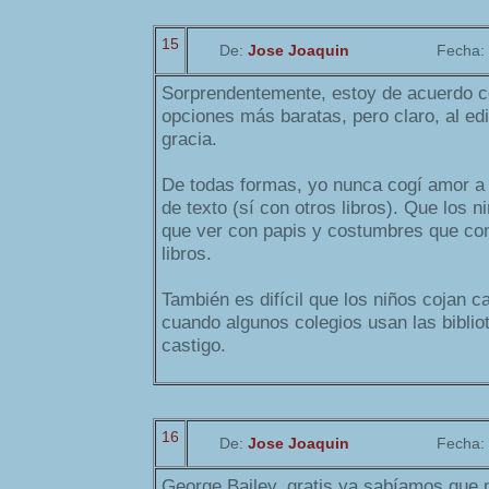
15
De:
Jose Joaquin
Fecha:
Sorprendentemente, estoy de acuerdo co
opciones más baratas, pero claro, al edi
gracia.
De todas formas, yo nunca cogí amor a l
de texto (sí con otros libros). Que los n
que ver con papis y costumbres que con 
libros.
También es difícil que los niños cojan ca
cuando algunos colegios usan las bibli
castigo.
16
De:
Jose Joaquin
Fecha:
George Bailey, gratis ya sabíamos que n