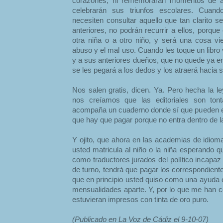
corazones, ni rememorarán momentos de a
celebrarán sus triunfos escolares. Cuand
necesiten consultar aquello que tan clarito s
anteriores, no podrán recurrir a ellos, porqu
otra niña o a otro niño, y será una cosa vie
abuso y el mal uso. Cuando les toque un libro
y a sus anteriores dueños, que no quede ya en
se les pegará a los dedos y los atraerá hacia 
Nos salen gratis, dicen. Ya. Pero hecha la le
nos creíamos que las editoriales son tont
acompaña un cuaderno donde sí que pueden esc
que hay que pagar porque no entra dentro de l
Y ojito, que ahora en las academias de idioma
usted matricula al niño o la niña esperando 
como traductores jurados del político incapaz 
de turno, tendrá que pagar los correspondientes
que en principio usted quiso como una ayuda 
mensualidades aparte. Y, por lo que me han co
estuvieran impresos con tinta de oro puro.
(Publicado en La Voz de Cádiz el 9-10-07)