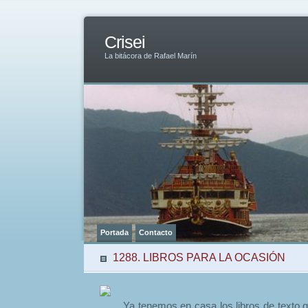
Crisei
La bitácora de Rafael Marín
Portada
Contacto
1288. LIBROS PARA LA OCASIÓN
Ya tenemos en casa los libros de texto g