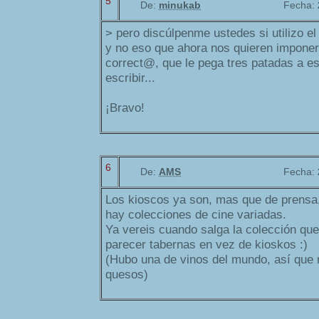
5
De:
minukab
Fecha:
> pero discúlpenme ustedes si utilizo e
y no eso que ahora nos quieren imponer,
correct@, que le pega tres patadas a es
escribir...
¡Bravo!
6
De:
AMS
Fecha:
Los kioscos ya son, mas que de prensa,
hay colecciones de cine variadas.
Ya vereis cuando salga la colección qu
parecer tabernas en vez de kioskos :)
(Hubo una de vinos del mundo, así que n
quesos)