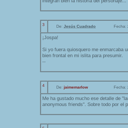
integran bien la historia del personaje...
3
De:
Jesús Cuadrado
Fecha:
¡Jospa!
Si yo fuera quiosquero me enmarcaba un
bien frontal en mi islita para presumir.
--
4
De:
jaimemarlow
Fecha:
Me ha gustado mucho ese detalle de "la
anonymous friends". Sobre todo por el pl