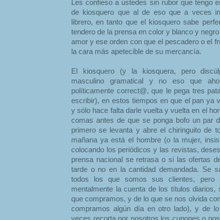
Les confieso a ustedes sin rubor que tengo e
de kiosquero que al de eso que a veces in
librero, en tanto que el kiosquero sabe perf
tendero de la prensa en color y blanco y negro
amor y ese orden con que el pescadero o el fr
la cara más apetecible de su mercancía.
El kiosquero (y la kiosquera, pero discúl
masculino gramatical y no eso que ahor
políticamente correct@, que le pega tres pat
escribir), en estos tiempos en que el pan ya
y sólo hace falta darle vuelta y vuelta en el ho
comas antes de que se ponga bofo un par d
primero se levanta y abre el chiringuito de to
mañana ya está el hombre (o la mujer, insist
colocando los periódicos y las revistas, deses
prensa nacional se retrasa o si las ofertas 
tarde o no en la cantidad demandada. Se s
todos los que somos sus clientes, pero s
mentalmente la cuenta de los títulos diarios
que compramos, y de lo que se nos olvida comp
compramos algún día en otro lado), y de lo
veces recorta por nosotros los cupones o nos