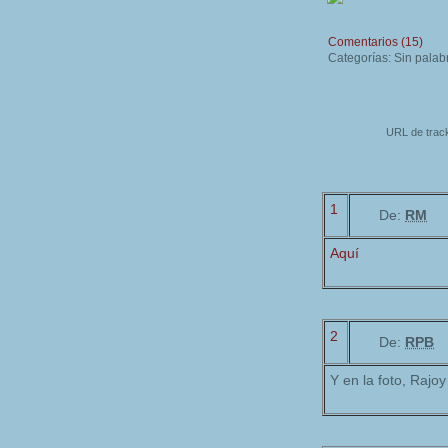
Comentarios (15)
Categorías: Sin palab
URL de track
1
De:
RM
Aquí
2
De:
RPB
Y en la foto, Rajo