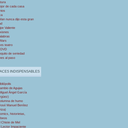
atura
ejor de cada casa
mios
ca
an nunca dijo esta gran
ad
ipe Valiente
xiones
alabras
 Wars
es teatro
 DVD
quito de seriedad
nes al paso
ACES INDISPENSABLES
ibliópolis
ambio de Agujas
Miguel Ángel García
rgüez)
olumna de humo
José Manuel Benítez
riza)
omics, historietas,
ebeos
l Chiste de Mel
l Lector Impaciente