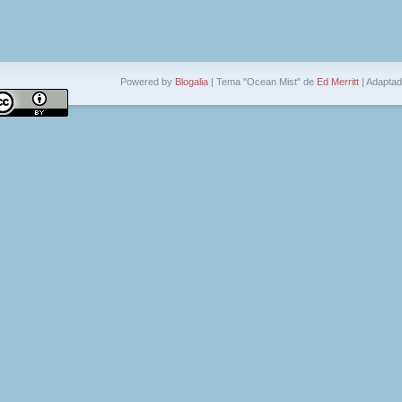
Powered by
Blogalia
| Tema "Ocean Mist" de
Ed Merritt
| Adapta