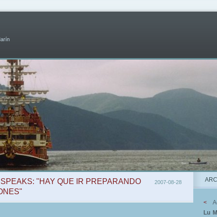
Marín
ARC
A SPEAKS: "HAY QUE IR PREPARANDO
2007-08-28
ONES"
<
A
Lu
M