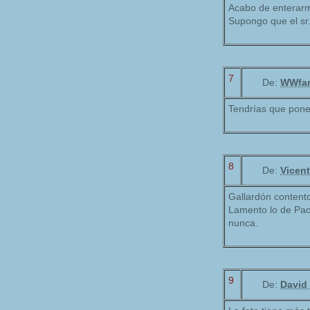
Acabo de enterarme
Supongo que el sr.
7
De:
WWfa
Tendrías que poner
8
De:
Vicent
Gallardón contento
Lamento lo de Pac
nunca.
9
De:
David 