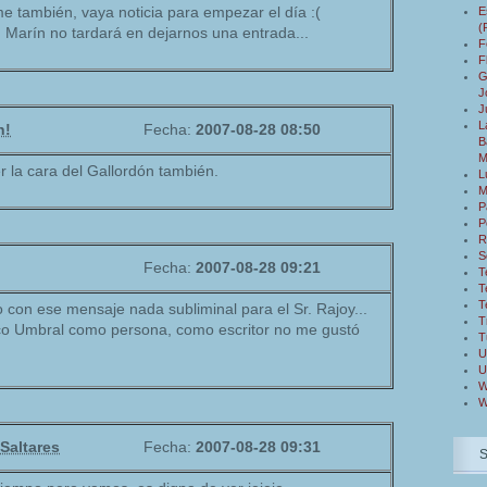
 también, vaya noticia para empezar el día :(
E
(
 Marín no tardará en dejarnos una entrada...
F
F
G
J
J
L
n!
Fecha:
2007-08-28 08:50
B
M
 la cara del Gallordón también.
L
M
P
P
R
S
Fecha:
2007-08-28 09:21
T
T
T
 con ese mensaje nada subliminal para el Sr. Rajoy...
T
o Umbral como persona, como escritor no me gustó
T
U
U
W
W
Saltares
Fecha:
2007-08-28 09:31