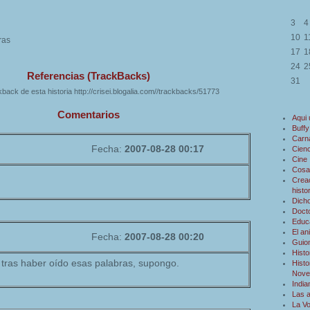
3
4
10
1
ras
17
1
24
2
Referencias (TrackBacks)
31
back de esta historia http://crisei.blogalia.com//trackbacks/51773
Comentarios
Aqui
Buffy
Carn
Fecha:
2007-08-28 00:17
Cienc
Cine
Cosa
Creac
histo
Dicho
Doct
Educ
El an
Fecha:
2007-08-28 00:20
Guio
Histo
y tras haber oído esas palabras, supongo.
Histo
Novel
Indi
Las 
La V