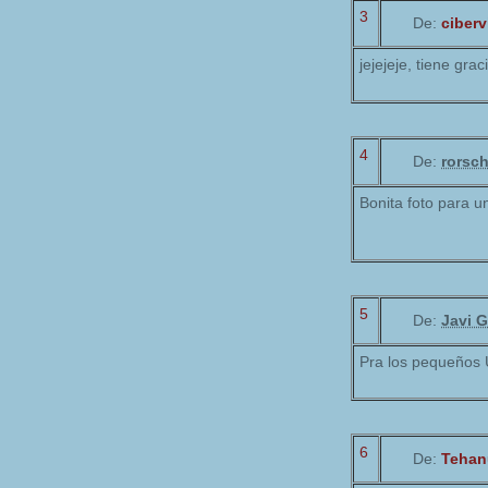
3
De:
ciberv
jejejeje, tiene grac
4
De:
rorsc
Bonita foto para un
5
De:
Javi G
Pra los pequeños 
6
De:
Tehan