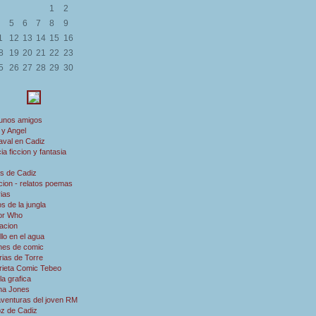
1
2
5
6
7
8
9
1
12
13
14
15
16
8
19
20
21
22
23
5
26
27
28
29
30
 unos amigos
 y Angel
aval en Cadiz
ia ficcion y fantasia
s de Cadiz
ion - relatos poemas
rias
s de la jungla
or Who
acion
illo en el agua
nes de comic
rias de Torre
rieta Comic Tebeo
a grafica
ana Jones
aventuras del joven RM
oz de Cadiz