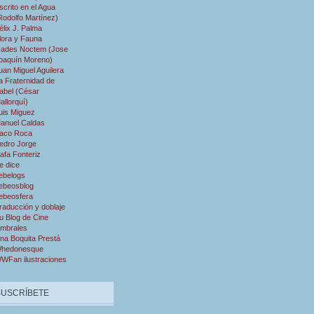
scrito en el Agua
Rodolfo Martínez)
élix J. Palma
lora y Fauna
ades Noctem (Jose
oaquín Moreno)
uan Miguel Aguilera
a Fraternidad de
abel (César
allorquí)
uis Miguez
anuel Caldas
aco Roca
edro Jorge
afa Fonteriz
e dice
ebelogs
ebeosblog
ebeosfera
raducción y doblaje
u Blog de Cine
mbrales
na Boquita Prestá
hedonesque
WFan ilustraciones
SUSCRÍBETE