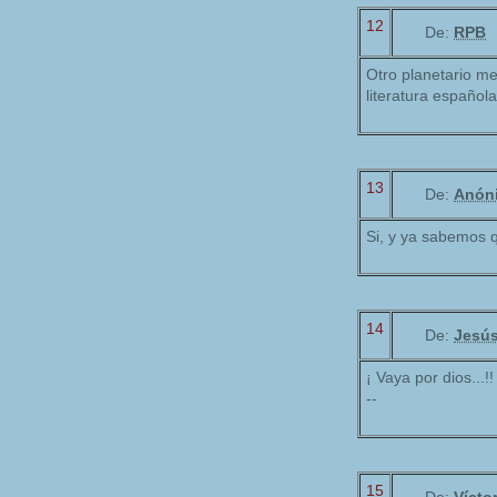
12
De:
RPB
Otro planetario me
literatura española
13
De:
Anón
Si, y ya sabemos q
14
De:
Jesú
¡ Vaya por dios...!!
--
15