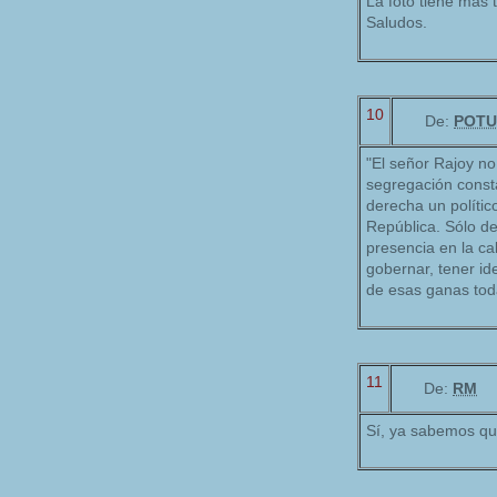
La foto tiene más 
Saludos.
10
De:
POTU
"El señor Rajoy no 
segregación consta
derecha un polític
República. Sólo de
presencia en la c
gobernar, tener i
de esas ganas tod
11
De:
RM
Sí, ya sabemos que