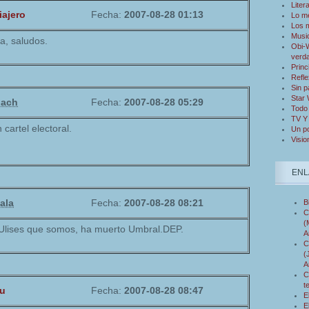
Liter
iajero
Fecha:
2007-08-28 01:13
Lo m
Los 
Musi
ia, saludos.
Obi-W
verd
Princ
Refle
Sin p
Star
hach
Fecha:
2007-08-28 05:29
Todo 
TV Y
 cartel electoral.
Un po
Visio
ENL
ala
Fecha:
2007-08-28 08:21
B
C
(
Ulises que somos, ha muerto Umbral.DEP.
A
C
(
A
C
t
u
Fecha:
2007-08-28 08:47
E
E