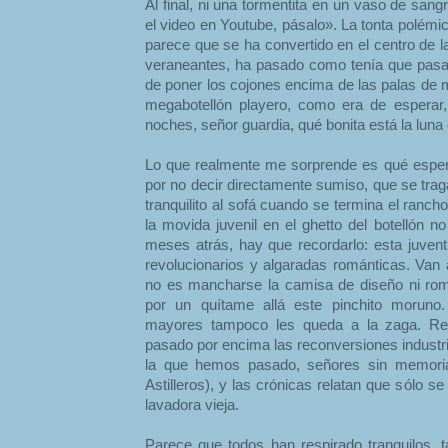
Al final, ni una tormentita en un vaso de sang
el video en Youtube, pásalo». La tonta polémi
parece que se ha convertido en el centro de la
veraneantes, ha pasado como tenía que pasar:
de poner los cojones encima de las palas de 
megabotellón playero, como era de esperar
noches, señor guardia, qué bonita está la lun
Lo que realmente me sorprende es qué esper
por no decir directamente sumiso, que se trag
tranquilito al sofá cuando se termina el ranch
la movida juvenil en el ghetto del botellón n
meses atrás, hay que recordarlo: esta juven
revolucionarios y algaradas románticas. Van 
no es mancharse la camisa de diseño ni romp
por un quítame allá este pinchito moruno
mayores tampoco les queda a la zaga. R
pasado por encima las reconversiones industri
la que hemos pasado, señores sin memoria
Astilleros), y las crónicas relatan que sólo 
lavadora vieja.
Parece que todos han respirado tranquilos, t