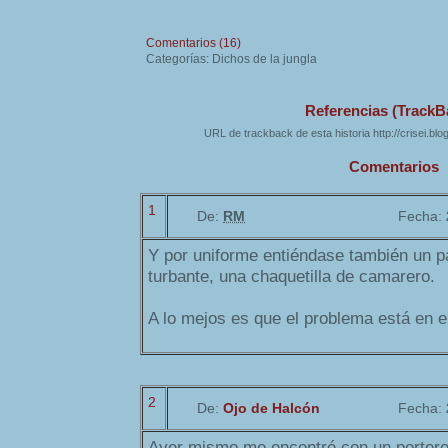
Comentarios (16)
Categorías: Dichos de la jungla
Referencias (TrackB
URL de trackback de esta historia http://crisei.bl
Comentarios
1
De:
RM
Fecha:
Y por uniforme entiéndase también un 
turbante, una chaquetilla de camarero.
A lo mejos es que el problema está en el
2
De:
Ojo de Halcón
Fecha:
Ayer mismo me encontré con un portero