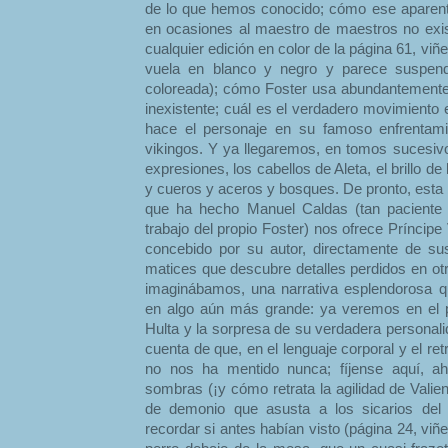
de lo que hemos conocido; cómo ese aparent
en ocasiones al maestro de maestros no exi
cualquier edición en color de la página 61, viñ
vuela en blanco y negro y parece suspendi
coloreada); cómo Foster usa abundantemente 
inexistente; cuál es el verdadero movimiento
hace el personaje en su famoso enfrentami
vikingos. Y ya llegaremos, en tomos sucesivo
expresiones, los cabellos de Aleta, el brillo de
y cueros y aceros y bosques. De pronto, esta
que ha hecho Manuel Caldas (tan paciente
trabajo del propio Foster) nos ofrece Príncipe
concebido por su autor, directamente de s
matices que descubre detalles perdidos en ot
imaginábamos, una narrativa esplendorosa que
en algo aún más grande: ya veremos en el 
Hulta y la sorpresa de su verdadera persona
cuenta de que, en el lenguaje corporal y el ret
no nos ha mentido nunca; fíjense aquí, ah
sombras (¡y cómo retrata la agilidad de Valie
de demonio que asusta a los sicarios del 
recordar si antes habían visto (página 24, viñe