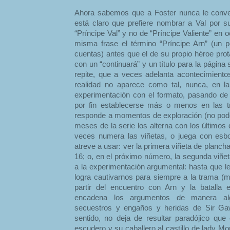
Ahora sabemos que a Foster nunca le conven
está claro que prefiere nombrar a Val por su
“Príncipe Val” y no de “Príncipe Valiente” en 
misma frase el término “Príncipe Arn” (un p
cuentas) antes que el de su propio héroe pro
con un “continuará” y un título para la página
repite, que a veces adelanta acontecimient
realidad no aparece como tal, nunca, en l
experimentación con el formato, pasando de c
por fin establecerse más o menos en las tr
responde a momentos de exploración (no pod
meses de la serie los alterna con los últimos
veces numera las viñetas, o juega con esb
atreve a usar: ver la primera viñeta de plancha
16; o, en el próximo número, la segunda viñet
a la experimentación argumental: hasta que le
logra cautivarnos para siempre a la trama 
partir del encuentro con Arn y la batalla 
encadena los argumentos de manera algo
secuestros y engaños y heridas de Sir Ga
sentido, no deja de resultar paradójico que
escudero y su caballero al castillo de lady Mo