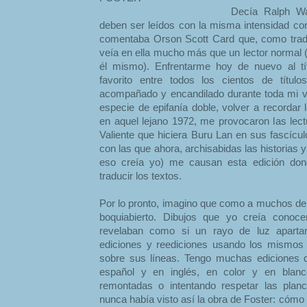
Decía Ralph Wa
deben ser leídos con la misma intensidad con
comentaba Orson Scott Card que, como tradu
veía en ella mucho más que un lector normal 
él mismo). Enfrentarme hoy de nuevo al tí
favorito entre todos los cientos de títul
acompañado y encandilado durante toda mi v
especie de epifanía doble, volver a recordar
en aquel lejano 1972, me provocaron las lect
Valiente que hiciera Buru Lan en sus fascícu
con las que ahora, archisabidas las historias 
eso creía yo) me causan esta edición do
traducir los textos.
Por lo pronto, imagino que como a muchos de 
boquiabierto. Dibujos que yo creía cono
revelaban como si un rayo de luz aparta
ediciones y reediciones usando los mismos
sobre sus líneas. Tengo muchas ediciones d
español y en inglés, en color y en blan
remontadas o intentando respetar las planc
nunca había visto así la obra de Foster: cómo