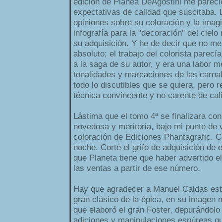
edición de Planea DeAgostini me pareci
expectativas de calidad que suscitaba.
opiniones sobre su coloración y la imagin
infografía para la "decoración" del ciel
su adquisición. Y he de decir que no m
absoluto; el trabajo del colorista parecí
a la saga de su autor, y era una labor 
tonalidades y marcaciones de las carna
todo lo discutibles que se quiera, pero 
técnica convincente y no carente de cal
Lástima que el tomo 4ª se finalizara con
novedosa y meritoria, bajo mi punto de v
coloración de Ediciones Phantagrafic. C
noche. Corté el grifo de adquisición de 
que Planeta tiene que haber advertido e
las ventas a partir de ese número.
Hay que agradecer a Manuel Caldas est
gran clásico de la épica, en su imagen 
que elaboró el gran Foster, depurándolo 
adiciones y manipulaciones espúreas q