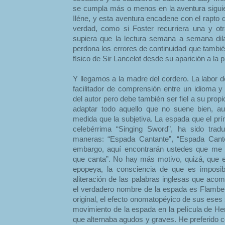
se cumpla más o menos en la aventura siguie
Iléne, y esta aventura encadene con el rapto 
verdad, como si Foster recurriera una y o
supiera que la lectura semana a semana dil
perdona los errores de continuidad que tambi
físico de Sir Lancelot desde su aparición a la p
Y llegamos a la madre del cordero. La labor de
facilitador de comprensión entre un idioma y 
del autor pero debe también ser fiel a su propi
adaptar todo aquello que no suene bien, a
medida que la subjetiva. La espada que el prín
celebérrima “Singing Sword”, ha sido trad
maneras: “Espada Cantante”, “Espada Canto
embargo, aquí encontrarán ustedes que me 
que canta”. No hay más motivo, quizá, que e
epopeya, la consciencia de que es imposibl
aliteración de las palabras inglesas que acom
el verdadero nombre de la espada es Flambe
original, el efecto onomatopéyico de sus eses
movimiento de la espada en la película de He
que alternaba agudos y graves. He preferido con