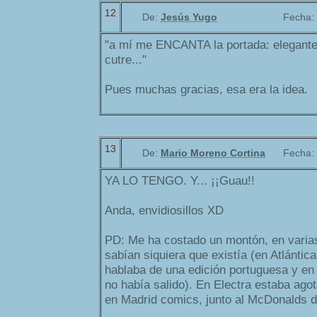
12
De:
Jesús Yugo
Fecha:
"a mí me ENCANTA la portada: elegante
cutre..."
Pues muchas gracias, esa era la idea.
13
De:
Mario Moreno Cortina
Fecha:
YA LO TENGO. Y... ¡¡Guau!!
Anda, envidiosillos XD
PD: Me ha costado un montón, en varia
sabían siquiera que existía (en Atlántic
hablaba de una edición portuguesa y e
no había salido). En Electra estaba ago
en Madrid comics, junto al McDonalds d