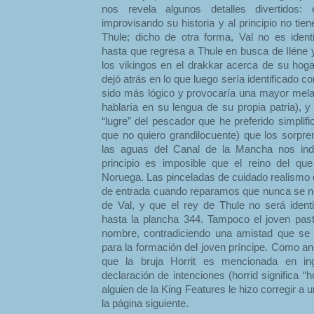
nos revela algunos detalles divertidos:
improvisando su historia y al principio no tie
Thule; dicho de otra forma, Val no es ident
hasta que regresa a Thule en busca de Iléne y
los vikingos en el drakkar acerca de su hoga
dejó atrás en lo que luego sería identificado c
sido más lógico y provocaría una mayor melan
hablaría en su lengua de su propia patria), y e
“lugre” del pescador que he preferido simplif
que no quiero grandilocuente) que los sorpre
las aguas del Canal de la Mancha nos ind
principio es imposible que el reino del qu
Noruega. Las pinceladas de cuidado realismo 
de entrada cuando reparamos que nunca se n
de Val, y que el rey de Thule no será ident
hasta la plancha 344. Tampoco el joven past
nombre, contradiciendo una amistad que se
para la formación del joven príncipe. Como an
que la bruja Horrit es mencionada en ing
declaración de intenciones (horrid significa “h
alguien de la King Features le hizo corregir a 
la página siguiente.