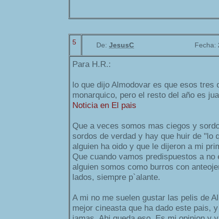
5
De:
JesusC
Fecha:
Para H.R.:
lo que dijo Almodovar es que esos tres 
monarquico, pero el resto del año es jua
Noticia en El pais
Que a veces somos mas ciegos y sordo
sordos de verdad y hay que huir de "lo
alguien ha oido y que le dijeron a mi pr
Que cuando vamos predispuestos a no 
alguien somos como burros con anteoje
lados, siempre p`alante.
A mi no me suelen gustar las pelis de A
mejor cineasta que ha dado este pais, 
jamas. Ahi queda eso. Es mi opinion y y