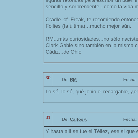
figuras retóricas para escribir un buen l
sencillo y sorprendente...como la vida 
Cradle_of_Freak, te recomiendo entonc
Follies (la última)...mucho mejor aún.
RM...más curiosidades...no sólo nacist
Clark Gable sino también en la misma c
Cádiz...de Ohio
30
De:
RM
Fecha:
Lo sé, lo sé, qué johio el recargable, ¿e
31
De:
CarlosP.
Fecha:
Y hasta alli se fue el Téllez, ese si que