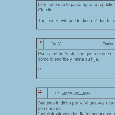
Lo mismo que le pasó, fíjate tú republi
Claudio.
The lesser evil, que le dicen. Y donde 
10
De:
V.
Fecha:
Pues a mí de Auster me gusta lo que dic
cómo lo escribe y hasta su hija.
V.
11
De:
Cradle_of_Freak
Secundo lo dicho por V. Vi una vez una
con cara de
"agfgljskbakbhsjgdasdfafmenudapeasso