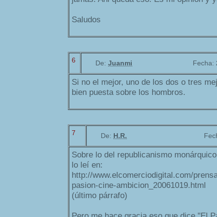
Saludos
6
De:
Juanmi
Fecha:
Si no el mejor, uno de los dos o tres me
bien puesta sobre los hombros.
7
De:
H.R.
Fec
Sobre lo del republicanismo monárquico 
lo leí en:
http://www.elcomerciodigital.com/prens
pasion-cine-ambicion_20061019.html
(último párrafo)
Pero me hace gracia eso que dice "El Pa