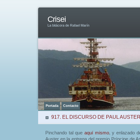
Crisei
La bitácora de Rafael Marín
Portada
Contacto
917. EL DISCURSO DE PAUL AUSTE
Pinchando tal que
aquí mismo
, y enlazado d
Auster en la entrega del premio Príncipe de A