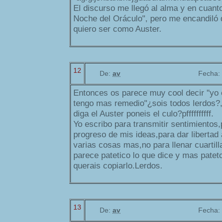
El discurso me llegó al alma y en cuanto
Noche del Oráculo", pero me encandiló 
quiero ser como Auster.
12
De:
av
Fecha:
Entonces os parece muy cool decir "yo 
tengo mas remedio"¿sois todos lerdos?,
diga el Auster poneis el culo?pffffffffff.
Yo escribo para transmitir sentimientos,
progreso de mis ideas,para dar libertad 
varias cosas mas,no para llenar cuartill
parece patetico lo que dice y mas patet
querais copiarlo.Lerdos.
13
De:
av
Fecha: