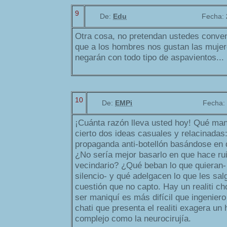
9
De:
Edu
Fecha:
Otra cosa, no pretendan ustedes conven
que a los hombres nos gustan las muje
negarán con todo tipo de aspavientos...
10
De:
EMPi
Fecha:
¡Cuánta razón lleva usted hoy! Qué man
cierto dos ideas casuales y relacinadas
propaganda anti-botellón basándose en 
¿No sería mejor basarlo en que hace rui
vecindario? ¿Qué beban lo que quieran- 
silencio- y qué adelgacen lo que les sal
cuestión que no capto. Hay un realiti c
ser maniquí es más difícil que ingenier
chati que presenta el realiti exagera un 
complejo como la neurocirujía.