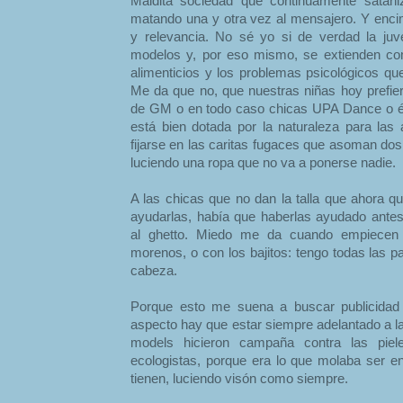
Maldita sociedad que continuamente satani
matando una y otra vez al mensajero. Y encim
y relevancia. No sé yo si de verdad la ju
modelos y, por eso mismo, se extienden co
alimenticios y los problemas psicológicos qu
Me da que no, que nuestras niñas hoy prefi
de GM o en todo caso chicas UPA Dance o é
está bien dotada por la naturaleza para las a
fijarse en las caritas fugaces que asoman dos
luciendo una ropa que no va a ponerse nadie.
A las chicas que no dan la talla que ahora qu
ayudarlas, había que haberlas ayudado antes,
al ghetto. Miedo me da cuando empiecen 
morenos, o con los bajitos: tengo todas las p
cabeza.
Porque esto me suena a buscar publicida
aspecto hay que estar siempre adelantado a l
models hicieron campaña contra las pie
ecologistas, porque era lo que molaba ser 
tienen, luciendo visón como siempre.