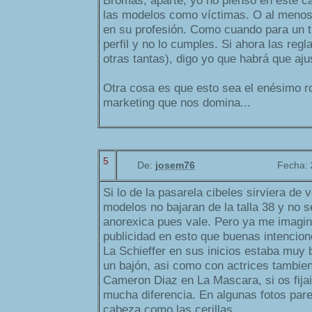
Bromas, aparte, yo no pienso en este c
las modelos como víctimas. O al menos
en su profesión. Como cuando para un t
perfil y no lo cumples. Si ahora las re
otras tantas), digo yo que habrá que aju
Otra cosa es que esto sea el enésimo ro
marketing que nos domina...
5
De:
josem76
Fecha:
Si lo de la pasarela cibeles sirviera de 
modelos no bajaran de la talla 38 y no 
anorexica pues vale. Pero ya me imagi
publicidad en esto que buenas intencion
La Schieffer en sus inicios estaba muy b
un bajón, asi como con actrices tambie
Cameron Diaz en La Mascara, si os fijai
mucha diferencia. En algunas fotos pare
cabeza como las cerillas.