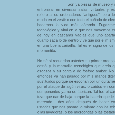
Son ya piezas de museo y c
entronizar en diversas salas, virtuales y 
refiero a los ordenadores “antiguos”, pero
moda en el vestir o con todo el puñado de ele
hacernos la vida más cómoda. Fugazment
tecnológica y vital en la que nos movemos co
de hoy en cáscaras vacías que uno aparta,
cuanto saca lo de dentro y ve que por el mism
en una buena cañaílla. Tal es el signo de lo
momentito.
No sé si recuerdan ustedes su primer ordenad
costó, y la maravilla tecnológica que creía
escasos y su pantalla de fósforo ámbar. No
entonces ya han pasado por mis manos (liter
sustituidos porque se escoñan por un quítame 
por el ataque de algún virus, o caídos en c
componentes ya no se fabrican. Tal fue el cas
tuve que dar de baja porque la batería que le 
mercado… dos años después de haber com
ustedes que nos pasara lo mismo con los telev
o las lavadoras, o los microondas o las tostad