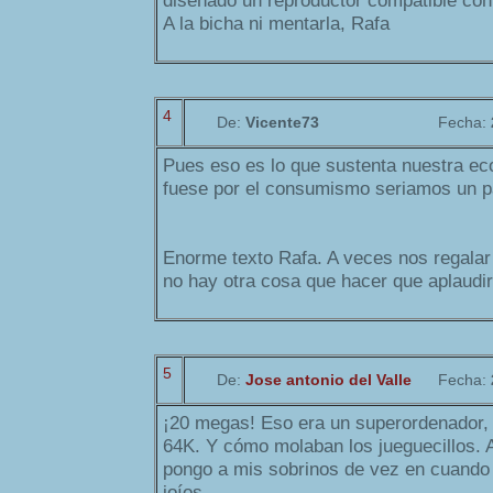
diseñado un reproductor compatible con
A la bicha ni mentarla, Rafa
4
De:
Vicente73
Fecha:
Pues eso es lo que sustenta nuestra ec
fuese por el consumismo seriamos un pa
Enorme texto Rafa. A veces nos regalar
no hay otra cosa que hacer que aplaudir
5
De:
Jose antonio del Valle
Fecha:
¡20 megas! Eso era un superordenador, 
64K. Y cómo molaban los jueguecillos. A
pongo a mis sobrinos de vez en cuando
joíos.