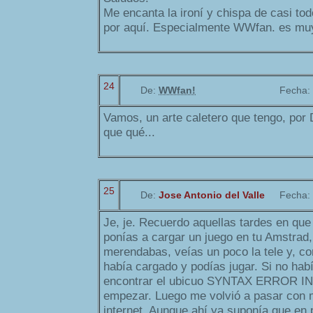
Me encanta la ironí y chispa de casi to
por aquí. Especialmente WWfan. es muy
24
De:
WWfan!
Fecha:
Vamos, un arte caletero que tengo, por 
que qué...
25
De:
Jose Antonio del Valle
Fecha:
Je, je. Recuerdo aquellas tardes en que 
ponías a cargar un juego en tu Amstrad,
merendabas, veías un poco la tele y, con
había cargado y podías jugar. Si no hab
encontrar el ubicuo SYNTAX ERROR IN 
empezar. Luego me volvió a pasar con 
internet. Aunque ahí ya suponía que en 