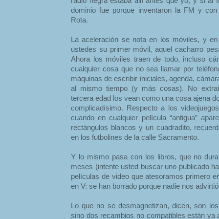
radio negra estaba allí antes que yo, y si al f
dominio fue porque inventaron la FM y con 
Rota.
La aceleración se nota en los móviles, y e
ustedes su primer móvil, aquel cacharro pe
Ahora los móviles traen de todo, incluso cá
cualquier cosa que no sea llamar por teléfo
máquinas de escribir iniciales, agenda, cámar
al mismo tiempo (y más cosas). No extra
tercera edad los vean como una cosa ajena don
complicadísimo. Respecto a los videojuegos
cuando en cualquier película “antigua” apar
rectángulos blancos y un cuadradito, recuer
en los futbolines de la calle Sacramento.
Y lo mismo pasa con los libros, que no dur
meses (intente usted buscar uno publicado ha
películas de video que atesoramos primero en
en V: se han borrado porque nadie nos advirt
Lo que no se desmagnetizan, dicen, son lo
sino dos recambios no compatibles están ya a 