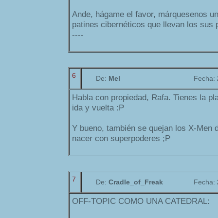
Ande, hágame el favor, márquesenos un
patines cibernéticos que llevan los sus p
----
6
De:
Mel
Fecha:
Habla con propiedad, Rafa. Tienes la p
ida y vuelta :P
Y bueno, también se quejan los X-Men d
nacer con superpoderes ;P
7
De:
Cradle_of_Freak
Fecha:
OFF-TOPIC COMO UNA CATEDRAL: