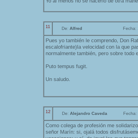
Yo al menos no sé hacerlo de otra mane
11
De:
Alfred
Fecha:
Pues yo también le comprendo, Don Raf
escalofriante)la velocidad con la que pa
normalmente también, pero sobre todo 
Puto tempus fugit.
Un saludo.
12
De:
Alejandro Caveda
Fecha:
Como colega de profesión me solidariz
señor Marín: si, ojalá todos disfrutáse