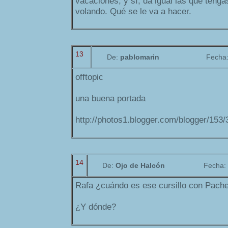
vacaciones; y sí, da igual las que tenga
volando. Qué se le va a hacer.
13
De:
pablomarin
Fecha
offtopic
una buena portada
http://photos1.blogger.com/blogger/153/
14
De:
Ojo de Halcón
Fecha:
Rafa ¿cuándo es ese cursillo con Pach
¿Y dónde?