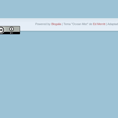
Powered by
Blogalia
| Tema "Ocean Mist" de
Ed Merritt
| Adapta