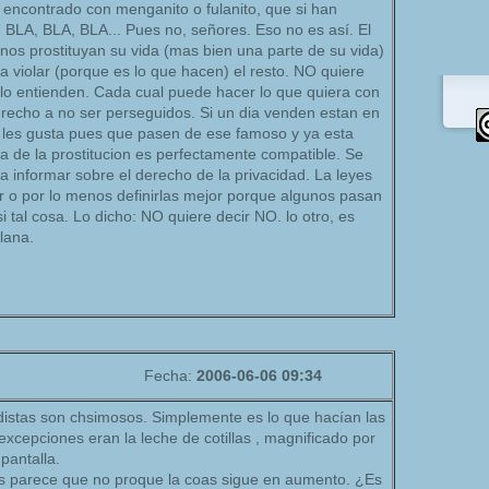
 encontrado con menganito o fulanito, que si han
o, BLA, BLA, BLA... Pues no, señores. Eso no es así. El
os prostituyan su vida (mas bien una parte de su vida)
a violar (porque es lo que hacen) el resto. NO quiere
 lo entienden. Cada cual puede hacer lo que quiera con
erecho a no ser perseguidos. Si un dia venden estan en
o les gusta pues que pasen de ese famoso y ya esta
 de la prostitucion es perfectamente compatible. Se
a informar sobre el derecho de la privacidad. La leyes
r o por lo menos definirlas mejor porque algunos pasan
 tal cosa. Lo dicho: NO quiere decir NO. lo otro, es
llana.
Fecha:
2006-06-06 09:34
distas son chsimosos. Simplemente es lo que hacían las
excepciones eran la leche de cotillas , magnificado por
pantalla.
s parece que no proque la coas sigue en aumento. ¿Es