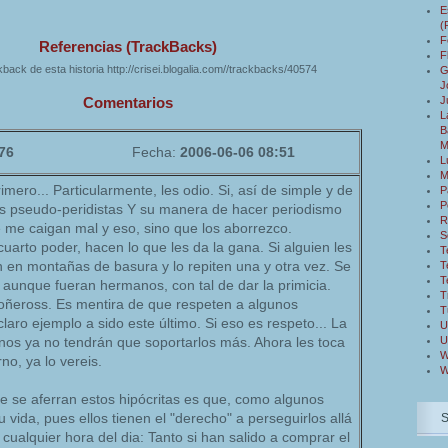
E
(
F
Referencias (TrackBacks)
F
back de esta historia http://crisei.blogalia.com//trackbacks/40574
G
J
J
Comentarios
L
B
M
76
Fecha:
2006-06-06 08:51
L
M
imero... Particularmente, les odio. Si, así de simple y de
P
P
os pseudo-peridistas Y su manera de hacer periodismo
R
e me caigan mal y eso, sino que los aborrezco.
S
uarto poder, hacen lo que les da la gana. Si alguien les
T
 en montañas de basura y lo repiten una y otra vez. Se
T
T
 aunque fueran hermanos, con tal de dar la primicia.
T
oñeross. Es mentira de que respeten a algunos
T
laro ejemplo a sido este último. Si eso es respeto... La
U
U
nos ya no tendrán que soportarlos más. Ahora les toca
W
rno, ya lo vereis.
W
e se aferran estos hipócritas es que, como algunos
vida, pues ellos tienen el "derecho" a perseguirlos allá
cualquier hora del dia: Tanto si han salido a comprar el