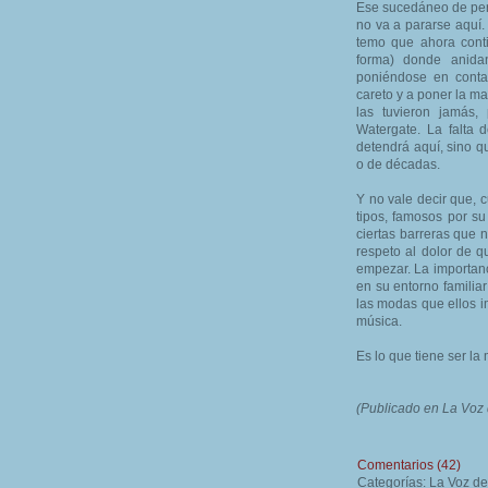
Ese sucedáneo de peri
no va a pararse aquí
temo que ahora conti
forma) donde anida
poniéndose en contac
careto y a poner la m
las tuvieron jamás,
Watergate. La falta 
detendrá aquí, sino q
o de décadas.
Y no vale decir que,
tipos, famosos por s
ciertas barreras que 
respeto al dolor de q
empezar. La importanc
en su entorno familia
las modas que ellos 
música.
Es lo que tiene ser la
(Publicado en La Voz 
Comentarios (42)
Categorías: La Voz d