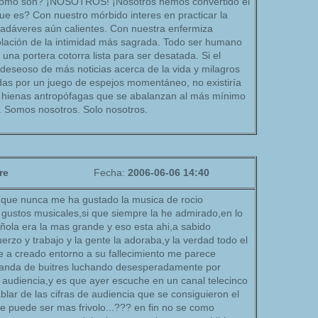
 como son? ¡NOSOTROS! ¡Nosotros hemos convertido el
ue es? Con nuestro mórbido interes en practicar la
cadáveres aún calientes. Con nuestra enfermiza
olación de la intimidad más sagrada. Todo ser humano
r una portera cotorra lista para ser desatada. Si el
deseoso de más noticias acerca de la vida y milagros
adas por un juego de espejos momentáneo, no existiría
hienas antropófagas que se abalanzan al más mínimo
. Somos nosotros. Solo nosotros.
re
Fecha:
2006-06-06 14:40
nque nunca me ha gustado la musica de rocio
 gustos musicales,si que siempre la he admirado,en lo
ñola era la mas grande y eso esta ahi,a sabido
erzo y trabajo y la gente la adoraba,y la verdad todo el
e a creado entorno a su fallecimiento me parece
anda de buitres luchando desesperadamente por
 audiencia,y es que ayer escuche en un canal telecinco
lar de las cifras de audiencia que se consiguieron el
e puede ser mas frivolo...??? en fin no se como