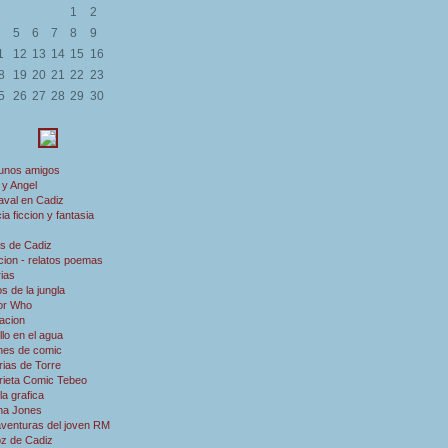
1
2
5
6
7
8
9
1
12
13
14
15
16
8
19
20
21
22
23
5
26
27
28
29
30
 unos amigos
 y Angel
aval en Cadiz
ia ficcion y fantasia
s de Cadiz
ion - relatos poemas
rias
s de la jungla
or Who
acion
illo en el agua
nes de comic
rias de Torre
rieta Comic Tebeo
a grafica
ana Jones
aventuras del joven RM
oz de Cadiz