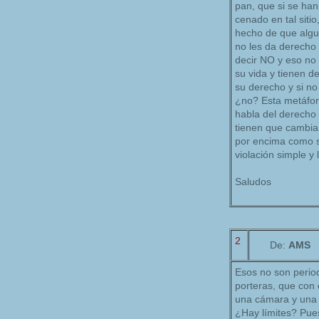
pan, que si se han
cenado en tal siti
hecho de que algun
no les da derecho 
decir NO y eso no
su vida y tienen d
su derecho y si n
¿no? Esta metáfora
habla del derecho 
tienen que cambia
por encima como si
violación simple y 
Saludos
2
De:
AMS
Esos no son perio
porteras, que con 
una cámara y una 
¿Hay límites? Pue