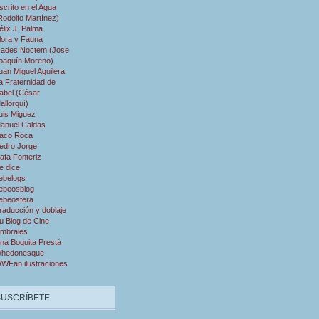
scrito en el Agua
Rodolfo Martínez)
élix J. Palma
lora y Fauna
ades Noctem (Jose
oaquín Moreno)
uan Miguel Aguilera
a Fraternidad de
abel (César
allorquí)
uis Miguez
anuel Caldas
aco Roca
edro Jorge
afa Fonteriz
e dice
ebelogs
ebeosblog
ebeosfera
raducción y doblaje
u Blog de Cine
mbrales
na Boquita Prestá
hedonesque
WFan ilustraciones
SUSCRÍBETE