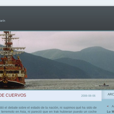
Marín
ARC
N DE CUERVOS
2006-06-06
<
A
stió el debate sobre el estado de la nación, ni supimos qué ha sido de
mo terremoto en Asia, ni pareció que en Irak hubieran puesto un coche
Lu
M