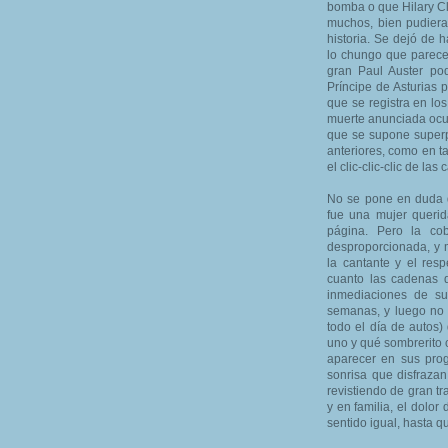
bomba o que Hilary Cl
muchos, bien pudiera
historia. Se dejó de 
lo chungo que parece 
gran Paul Auster po
Príncipe de Asturias 
que se registra en lo
muerte anunciada ocup
que se supone superp
anteriores, como en t
el clic-clic-clic de las
No se pone en duda q
fue una mujer querid
página. Pero la co
desproporcionada, y 
la cantante y el re
cuanto las cadenas d
inmediaciones de su
semanas, y luego no t
todo el día de autos)
uno y qué sombrerito c
aparecer en sus prog
sonrisa que disfrazan
revistiendo de gran t
y en familia, el dolo
sentido igual, hasta qu