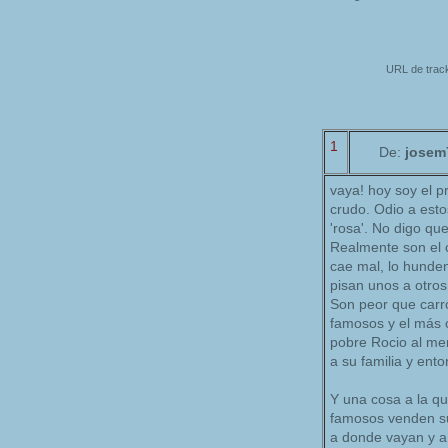
URL de track
1
De:
josem
vaya! hoy soy el pr
crudo. Odio a est
'rosa'. No digo qu
Realmente son el c
cae mal, lo hunden
pisan unos a otros
Son peor que carr
famosos y el más c
pobre Rocio al me
a su familia y ento
Y una cosa a la qu
famosos venden su 
a donde vayan y a 