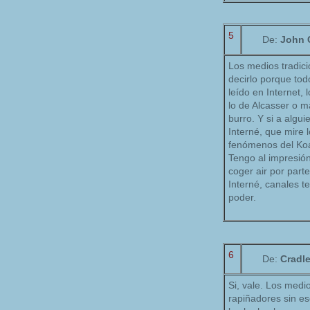
5
De:
John 
Los medios tradici
decirlo porque todo
leído en Internet,
lo de Alcasser o 
burro. Y si a algu
Interné, que mire l
fenómenos del Koa
Tengo al impresión
coger air por part
Interné, canales 
poder.
6
De:
Cradl
Si, vale. Los med
rapiñadores sin es