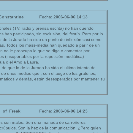
Constantine
Fecha:
2006-06-06 14:13
onales (TV, radio y prensa escrita) no han querido
s han participado, sin exclusión, del festín. Pero por lo
 lo de la Jurado ha sido un punto de inflexión casi como
más. Todos los mass-media han quedado a parir de un
ien no le preocupa lo que se diga o comentar por
os (insoportables por la repetición mediática)
la o el Amo a Laura.
 de que lo de la Jurado ha sido el ultimo intento de
e de unos medios que , con el auge de los gratuitos,
temáticos y demás, están desesperados por mantener su
e_of_Freak
Fecha:
2006-06-06 14:23
ios son malos. Son una manada de carroñeros
crúpulos. Son la hez de la comunicación. ¿Pero quien