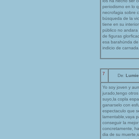
los ha hecho ser
periodismo en lo q
necrofagia sobre 
búsqueda de la vi
tiene en su interio
público no andara 
de figuras glorfic
esa barahúnda de 
indicio de carnada
7
De:
Lumie
Yo soy joven y au
jurado,tengo otros
suyo,la copla espa
ganarselo con esfu
espectaculo que s
lamentable,vaya p
conseguir la mejor
concretamente, hab
dia de su muerte,s