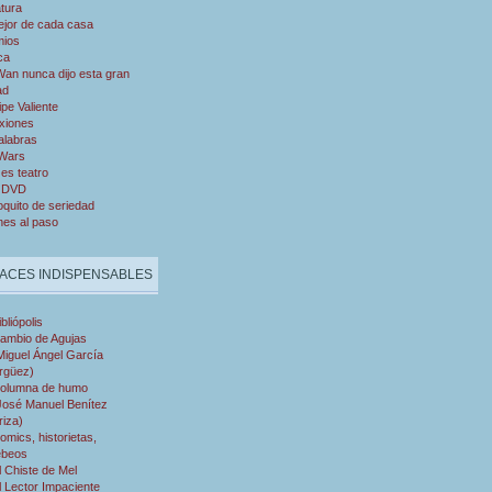
atura
ejor de cada casa
mios
ca
an nunca dijo esta gran
ad
ipe Valiente
xiones
alabras
 Wars
es teatro
 DVD
quito de seriedad
nes al paso
ACES INDISPENSABLES
ibliópolis
ambio de Agujas
Miguel Ángel García
rgüez)
olumna de humo
José Manuel Benítez
riza)
omics, historietas,
ebeos
l Chiste de Mel
l Lector Impaciente