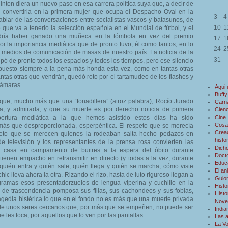
inton diera un nuevo paso en esa carrera política suya que, a decir de
 convertirla en la primera mujer que ocupa el Despacho Oval en la
3
4
hablar de las conversaciones entre socialistas vascos y batasunos, de
10
1
que va a tenerlo la selección española en el Mundial de fútbol, y el
dría haber ganado una muñeca en la tómbola en vez del premio
17
1
por la importancia mediática que de pronto tuvo, él como tantos, en lo
24
2
s medios de comunicación de masas de nuestro país. La noticia de la
31
ó de pronto todos los espacios y todos los tiempos, pero ese silencio
uesto siempre a la pena más honda esta vez, como en tantas otras
antas otras que vendrán, quedó roto por el tartamudeo de los flashes y
 cámaras.
Aqui
Buffy
ue, mucho más que una “tonadillera” (atroz palabra), Rocío Jurado
Carn
a, y admirada, y que su muerte es por derecho noticia de primera
Cienc
bertura mediática a la que hemos asistido estos días ha sido
Cine
Cosa
más que desproporcionada, esperpéntica. El respeto que se merecía
Creac
speto que se merecen quienes la rodeaban salta hecho pedazos en
histo
e televisión y los representantes de la prensa rosa convierten las
Dicho
 casa en campamento de buitres a la espera del óbito durante
Doct
ienen empacho en retransmitir en directo (y todas a la vez, durante
Educ
 quién entra y quién sale, quién llega y quién se marcha, cómo viste
El an
hic lleva ahora la otra. Rizando el rizo, hasta de luto riguroso llegan a
Guio
ramas esos presentadorzuelos de lengua viperina y cuchillo en la
Histo
 de trascendencia pomposa sus filias, sus cachondeos y sus fobias,
Histo
ragedia histérica lo que en el fondo no es más que una muerte privada
Novel
r de unos seres cercanos que, por más que se empeñen, no puede ser
Indi
e les toca, por aquellos que lo ven por las pantallas.
Las 
La V