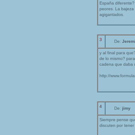
España diferente?
peores. La bajeza
agigantados.
3
De:
Jerem
y al final para qu
de lo mismo? para 
cadena que daba u
http://www.formul
4
De:
jimy
Siempre pense que
discuten por tener