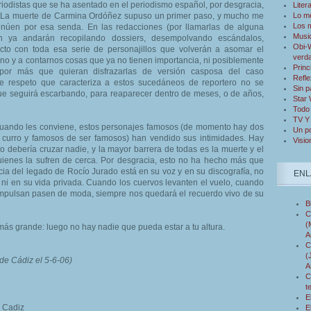
odistas que se ha asentado en el periodismo español, por desgracia,
Liter
. La muerte de Carmina Ordóñez supuso un primer paso, y mucho me
Lo m
Los 
núen por esa senda. En las redacciones (por llamarlas de alguna
Musi
n ya andarán recopilando dossiers, desempolvando escándalos,
Obi-W
to con toda esa serie de personajillos que volverán a asomar el
verd
ano y a contarnos cosas que ya no tienen importancia, ni posiblemente
Princ
 por más que quieran disfrazarlas de versión casposa del caso
Refle
de respeto que caracteriza a estos sucedáneos de reportero no se
Sin p
ue seguirá escarbando, para reaparecer dentro de meses, o de años,
Star
Todo 
TV Y
 cuando les conviene, estos personajes famosos (de momento hay dos
Un po
u curro y famosos de ser famosos) han vendido sus intimidades. Hay
Visio
no debería cruzar nadie, y la mayor barrera de todas es la muerte y el
uienes la sufren de cerca. Por desgracia, esto no ha hecho más que
ia del legado de Rocío Jurado está en su voz y en su discografía, no
ENL
r ni en su vida privada. Cuando los cuervos levanten el vuelo, cuando
impulsan pasen de moda, siempre nos quedará el recuerdo vivo de su
B
C
(
 más grande: luego no hay nadie que pueda estar a tu altura.
A
C
(
de Cádiz el 5-6-06)
A
C
t
E
e Cadiz
E