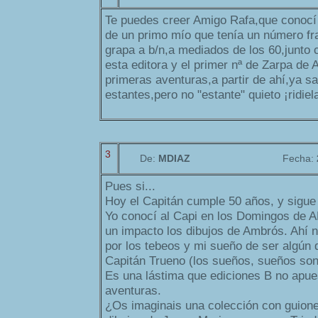
Te puedes creer Amigo Rafa,que conocí
de un primo mío que tenía un número fr
grapa a b/n,a mediados de los 60,junto 
esta editora y el primer nª de Zarpa de 
primeras aventuras,a partir de ahí,ya s
estantes,pero no "estante" quieto ¡ridiel
3
De:
MDIAZ
Fecha:
Pues si...
Hoy el Capitán cumple 50 años, y sigue
Yo conocí al Capi en los Domingos de A
un impacto los dibujos de Ambrós. Ahí 
por los tebeos y mi sueño de ser algún d
Capitán Trueno (los sueños, sueños son
Es una lástima que ediciones B no apue
aventuras.
¿Os imaginais una colección con guion