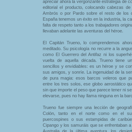
apreciar ahora la vergonzante estrategia de c
editorial el producto, colocando cabezas de
Ambrós o por Pardo sobre el resto de los 
España tenemos un éxito en la industria, la 
falta de respeto tanto a los trabajadores ori
llevaban adelante las aventuras del héroe.
El Capitán Trueno, lo comprendemos ahora
meditado. Su psicología no recurre a la angus
como El Guerrero del Antifaz ni los superh
vuelta de aquella década. Trueno tiene 
sencillos y envidiables: es un héroe y se c
sus amigos, y sonríe. La ingenuidad de la s
de pura magia: esos barcos veleros que p
entre los tres solos, ese globo aerostático q
sin que importe el peso que parece tener ni s
elevarse, pues no hay llama ninguna en la bar
Trueno fue siempre una lección de geograf
Colón, tanto en el norte como en el su
puercospines o sus estampidas de caribúe
Cipango y los samuráis que se enfrentaban a Y
Australia de la última aventura, los desi