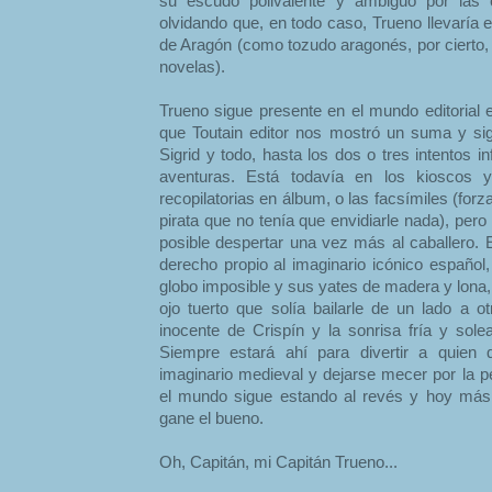
su escudo polivalente y ambiguo por las 
olvidando que, en todo caso, Trueno llevaría 
de Aragón (como tozudo aragonés, por cierto,
novelas).
Trueno sigue presente en el mundo editorial 
que Toutain editor nos mostró un suma y s
Sigrid y todo, hasta los dos o tres intentos 
aventuras. Está todavía en los kioscos y 
recopilatorias en álbum, o las facsímiles (forz
pirata que no tenía que envidiarle nada), pero
posible despertar una vez más al caballero. 
derecho propio al imaginario icónico español
globo imposible y sus yates de madera y lona,
ojo tuerto que solía bailarle de un lado a ot
inocente de Crispín y la sonrisa fría y sole
Siempre estará ahí para divertir a quien 
imaginario medieval y dejarse mecer por la pe
el mundo sigue estando al revés y hoy más
gane el bueno.
Oh, Capitán, mi Capitán Trueno...