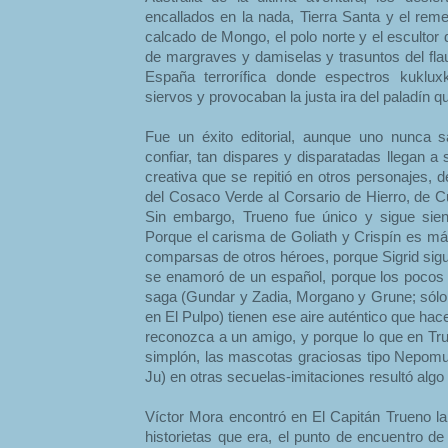
encallados en la nada, Tierra Santa y el remed
calcado de Mongo, el polo norte y el escultor 
de margraves y damiselas y trasuntos del fla
España terrorífica donde espectros kuklu
siervos y provocaban la justa ira del paladín q
Fue un éxito editorial, aunque uno nunca 
confiar, tan dispares y disparatadas llegan a
creativa que se repitió en otros personajes, d
del Cosaco Verde al Corsario de Hierro, de C
Sin embargo, Trueno fue único y sigue sien
Porque el carisma de Goliath y Crispín es más
comparsas de otros héroes, porque Sigrid sig
se enamoró de un español, porque los pocos 
saga (Gundar y Zadia, Morgano y Grune; sólo u
en El Pulpo) tienen ese aire auténtico que ha
reconozca a un amigo, y porque lo que en Tru
simplón, las mascotas graciosas tipo Nepomuc
Ju) en otras secuelas-imitaciones resultó algo
Víctor Mora encontró en El Capitán Trueno la p
historietas que era, el punto de encuentro de