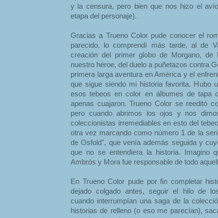
y la censura, pero bien que nos hizo el av
etapa del personaje).
Gracias a Trueno Color pude conocer el rom
parecido, lo comprendí más tarde, al de Va
creación del primer globo de Morgano, de 
nuestro héroe, del duelo a puñetazos contra G
primera larga aventura en América y el enfrenta
que sigue siendo mi historia favorita. Hubo u
esos tebeos en color en álbumes de tapa du
apenas cuajaron. Trueno Color se reeditó c
pero cuando abrimos los ojos y nos dim
coleccionistas irremediables en esto del tebeo
otra vez marcando como número 1 de la seri
de Osfold", que venía además seguida y cuy
que no se entendiera la historia. Imagino qu
Ambrós y Mora fue responsable de todo aquell
En Trueno Color pude por fin completar his
dejado colgado antes, seguir el hilo de l
cuando interrumpían una saga de la colección
historias de relleno (o eso me parecían), sa