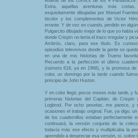
Muerte de los comics de los 4 Fantásticos
Extra, aquellas aventuras más cortas
exquisitamente dibujadas por Manuel Fuente
bicolor y los complementos de Victor Héro
errante. Y de vez en cuando, perdido en algún
Pulgarcito dibujado mejor de lo que yo había v
donde Crispín no tenía el trazo irregular y pic
Ambrós, claro, para ese título. Es curios
episodios televivivos donde la gente se que
en una de mis historias de Trueno favorit
Recuerdo a la perfección el último cuadern
(número 618, ya en 1968), y la promesa de 
color, un domingo por la tarde cuando fuimo
principio de John Huston.
Y en color llegó, pocos meses más tarde, y f
primeras historias del Capitán, de Crispín
Logbrod. Por ocho pesetas, me parece, y
ocasiones el trabajo original. Fue, ya digo, 
de los cuadernillos estaban perfectamente es
continuará, la versión conjunta de la cole
todavía más ese efecto y multiplicaba la per
aprendido a despreciar esa versión, sí, sobre 