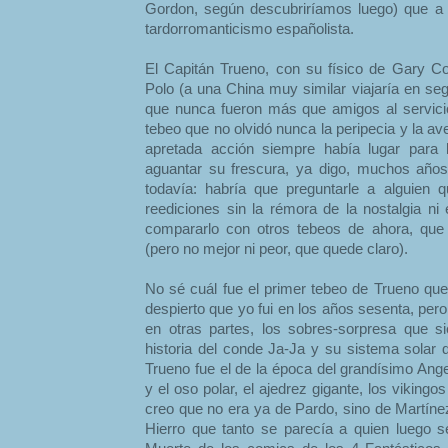
Gordon, según descubriríamos luego) que a lo
tardorromanticismo españolista.
El Capitán Trueno, con su físico de Gary C
Polo (a una China muy similar viajaría en se
que nunca fueron más que amigos al servicio
tebeo que no olvidó nunca la peripecia y la a
apretada acción siempre había lugar para 
aguantar su frescura, ya digo, muchos años
todavía: habría que preguntarle a alguien 
reediciones sin la rémora de la nostalgia ni
compararlo con otros tebeos de ahora, que 
(pero no mejor ni peor, que quede claro).
No sé cuál fue el primer tebeo de Trueno que 
despierto que yo fui en los años sesenta, pero
en otras partes, los sobres-sorpresa que 
historia del conde Ja-Ja y su sistema solar
Trueno fue el de la época del grandísimo Angel
y el oso polar, el ajedrez gigante, los vikingo
creo que no era ya de Pardo, sino de Martínez
Hierro que tanto se parecía a quien luego se