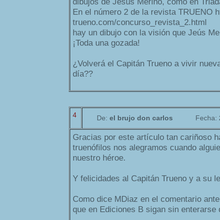
dibujos de Jesus Merino, como en Triad
En el número 2 de la revista TRUENO ht
trueno.com/concurso_revista_2.html
hay un dibujo con la visión que Jeús Mer
¡Toda una gozada!
¿Volverá el Capitán Trueno a vivir nuev
día??
4
De:
el brujo don carlos
Fecha:
Gracias por este artículo tan cariñoso h
truenófilos nos alegramos cuando algui
nuestro héroe.
Y felicidades al Capitán Trueno y a su l
Como dice MDiaz en el comentario anter
que en Ediciones B sigan sin enterarse d