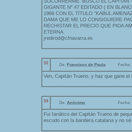
SOCORRERME. BUSCO EL CAPITAN
GIGANTE Nº 47 EDITADO ( EN BLAN
1966 CON EL TÍTULO "KABUL AMENA
DAMA QUE ME LO CONSIGUIERE PAG
RECHISTAR EL PRECIO QUE PIDA A
ETERNA.
jredirod@cfnavarra.es
32
De:
Francisco de Paula
Fecha:
Ven, Capitán Trueno, y haz que gane el
33
De:
Anónimo
Fecha:
Fui fanático del Capitán Trueno de pequ
escudo con la bandera catalana y no sé