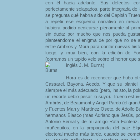
con él hacia adelante. Sus defectos co
perfectamente solapados, parte integrada de l
se pregunta qué habría sido del Capitán Trueno
a repetir ese esquema narrativo en media
hubiera podido dedicarse plenamente al primer
sin duda: por mucho que nos pueda gustar 
planteándome el enigma de por qué no se a
entre Ambrós y Mora para contar nuevas hist
luego, y muy bien, con la edición de Fo
(corramos un tupido velo sobre el horror que s
inglés J. M. Burns).
Hora es de reconocer que hubo otr
Cassarel, Bayona, Acedo. Y que su plantel 
siempre el más adecuado (pero, insisto, la polí
un recorte debió pesar lo suyo). Trueno estu
Ambrós, de Beaumont y Angel Pardo (el gran
y Fuentes Man y Martínez Osete, de Adolfo Buy
hermanos Blasco (más Adriano que Jesús, por 
Antonio Bernal y de mi amigo Rafa Fontériz. 
muñequitos, en la propaganda del paje Elg
electoral mucho más tarde, cuando se cometió