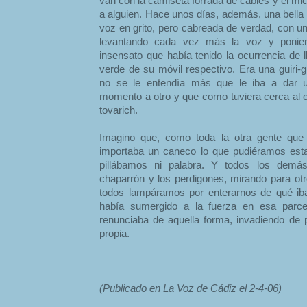
van con la camiseta forrada de cables y el mi
a alguien. Hace unos días, además, una bella
voz en grito, pero cabreada de verdad, con un
levantando cada vez más la voz y ponie
insensato que había tenido la ocurrencia de l
verde de su móvil respectivo. Era una guiri-
no se le entendía más que le iba a dar 
momento a otro y que como tuviera cerca al ot
tovarich.
Imagino que, como toda la otra gente que 
importaba un caneco lo que pudiéramos est
pillábamos ni palabra. Y todos los demás 
chaparrón y los perdigones, mirando para otr
todos lampáramos por enterarnos de qué ib
había sumergido a la fuerza en esa parce
renunciaba de aquella forma, invadiendo de 
propia.
(Publicado en La Voz de Cádiz el 2-4-06)