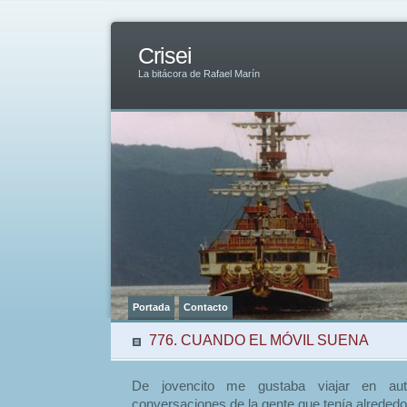
Crisei
La bitácora de Rafael Marín
Portada
Contacto
776. CUANDO EL MÓVIL SUENA
De jovencito me gustaba viajar en au
conversaciones de la gente que tenía alreded