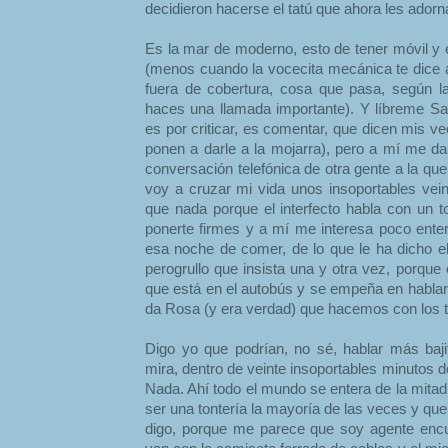
decidieron hacerse el tatú que ahora les adorna 
Es la mar de moderno, esto de tener móvil y e
(menos cuando la vocecita mecánica te dice 
fuera de cobertura, cosa que pasa, según l
haces una llamada importante). Y líbreme San
es por criticar, es comentar, que dicen mis v
ponen a darle a la mojarra), pero a mí me da
conversación telefónica de otra gente a la qu
voy a cruzar mi vida unos insoportables vei
que nada porque el interfecto habla con un
ponerte firmes y a mí me interesa poco ente
esa noche de comer, de lo que le ha dicho e
perogrullo que insista una y otra vez, porque
que está en el autobús y se empeña en habla
da Rosa (y era verdad) que hacemos con los t
Digo yo que podrían, no sé, hablar más baji
mira, dentro de veinte insoportables minutos 
Nada. Ahí todo el mundo se entera de la mitad
ser una tontería la mayoría de las veces y que
digo, porque me parece que soy agente encu