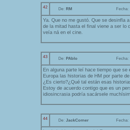
42
De:
RM
Fecha:
Ya. Que no me gustó. Que se desinfla a 
de la mitad hasta el final viene a ser lo
veía ná en el cine.
43
De:
PAblo
Fecha:
En alguna parte leí hace tiempo que se
Europa las historias de HM por parte de
¿Es cierto?¿Qué tal están esas historia
Estoy de acuerdo contigo que es un per
idiosincrasia podría sacársele muchísim
44
De:
JackCorner
Fecha: