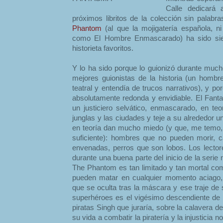
Calle dedicará 
próximos libritos de la colección sin palab
Phantom
(al que la mojigatería española, ni 
como El Hombre Enmascarado) ha sido si
historieta favoritos.
Y lo ha sido porque lo guionizó durante much
mejores guionistas de la historia (un homb
teatral y entendía de trucos narrativos), y po
absolutamente redonda y envidiable. El Fanta
un justiciero selvático, enmascarado, en teo
junglas y las ciudades y teje a su alrededor
en teoría dan mucho miedo (y que, me temo,
suficiente): hombres que no pueden morir, 
envenadas, perros que son lobos. Los lecto
durante una buena parte del inicio de la seri
The Phantom es tan limitado y tan mortal com
pueden matar en cualquier momento aciago,
que se oculta tras la máscara y ese traje de
superhéroes es el vigésimo descendiente de u
piratas Singh que juraría, sobre la calavera d
su vida a combatir la piratería y la injusticia 