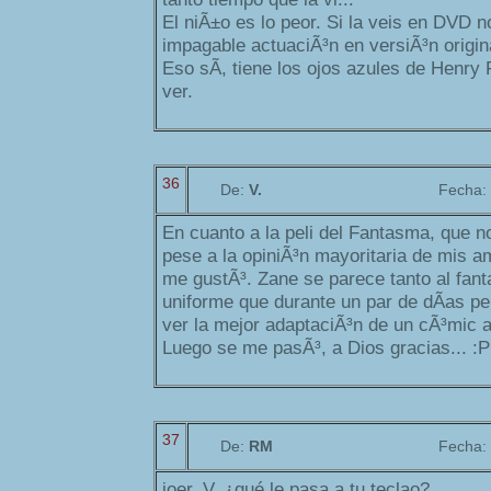
El niÃ±o es lo peor. Si la veis en DVD n
impagable actuaciÃ³n en versiÃ³n origin
Eso sÃ­, tiene los ojos azules de Henry
ver.
36
De:
V.
Fecha:
En cuanto a la peli del Fantasma, que n
pese a la opiniÃ³n mayoritaria de mis 
me gustÃ³. Zane se parece tanto al fan
uniforme que durante un par de dÃ­as 
ver la mejor adaptaciÃ³n de un cÃ³mic a 
Luego se me pasÃ³, a Dios gracias... :P
37
De:
RM
Fecha:
joer, V, ¿qué le pasa a tu teclao?