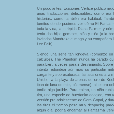
Un poco antes, Ediciones Vértice publicó muc
unas traducciones deleznables, como era h
historias, como también era habitual. Tam
tomitos donde pudimos ver cómo El Fantasm
toda la vida, la intrépida Diana Palmer, y c
tenía dos hijos gemelos, niño y niña (a la bo
invitados Mandrake el mago y su compañero Lot
Lee Falk).
Siendo una serie tan longeva (comenzó en
cálculos), The Phantom nunca ha parado qui
para bien, a veces para ir desvariando. Sobre
intentó redondear aún más su particular mit
cargante y sobresaturada: las alusiones a la
Unidos, a la playa de arenas de oro de Ke
iban de luna de miel, pásmense), al tesoro 
tonillo algo jartible. Para colmo, un niño ru
tira, una especie de huerfanito acogido, con
versión pre-adolescente de Gora Gopal, y du
las tiras el tiempo pasa muy despacio) parec
algún día, podría encarnar al Fantasma ven