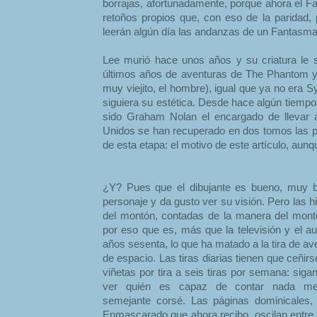
borrajas, afortunadamente, porque ahora el F
retoños propios que, con eso de la paridad,
leerán algún día las andanzas de un Fantasm
Lee murió hace unos años y su criatura le s
últimos años de aventuras de The Phantom y
muy viejito, el hombre), igual que ya no era S
siguiera su estética. Desde hace algún tiempo
sido Graham Nolan el encargado de llevar a
Unidos se han recuperado en dos tomos las pl
de esta etapa: el motivo de este artículo, aun
¿Y? Pues que el dibujante es bueno, muy b
personaje y da gusto ver su visión. Pero las hi
del montón, contadas de la manera del mont
por eso que es, más que la televisión y el a
años sesenta, lo que ha matado a la tira de ave
de espacio. Las tiras diarias tienen que ceñi
viñetas por tira a seis tiras por semana: sig
ver quién es capaz de contar nada med
semejante corsé. Las páginas dominicales
Enmascarado que ahora recibo, oscilan entre la