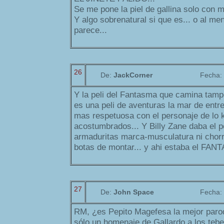
Se me pone la piel de gallina solo con m
Y algo sobrenatural si que es... o al me
parece...
26
De:
JackCorner
Fecha:
Y la peli del Fantasma que camina tamp
es una peli de aventuras la mar de entre
mas respetuosa con el personaje de lo 
acostumbrados... Y Billy Zane daba el p
armaduritas marca-musculatura ni chorra
botas de montar... y ahi estaba el FAN
27
De:
John Space
Fecha:
RM, ¿es Pepito Magefesa la mejor par
sólo un homenaje de Gallardo a los tebe