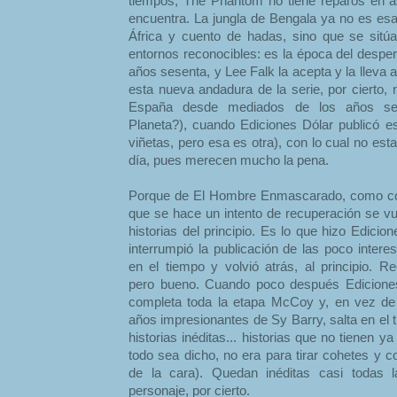
tiempos, The Phantom no tiene reparos en a
encuentra. La jungla de Bengala ya no es es
África y cuento de hadas, sino que se sit
entornos reconocibles: es la época del desper
años sesenta, y Lee Falk la acepta y la lleva
esta nueva andadura de la serie, por cierto, 
España desde mediados de los años se
Planeta?), cuando Ediciones Dólar publicó esa
viñetas, pero esa es otra), con lo cual no es
día, pues merecen mucho la pena.
Porque de El Hombre Enmascarado, como con
que se hace un intento de recuperación se vu
historias del principio. Es lo que hizo Edic
interrumpió la publicación de las poco inter
en el tiempo y volvió atrás, al principio. R
pero bueno. Cuando poco después Ediciones
completa toda la etapa McCoy y, en vez de
años impresionantes de Sy Barry, salta en el 
historias inéditas... historias que no tienen ya
todo sea dicho, no era para tirar cohetes y c
de la cara). Quedan inéditas casi todas l
personaje, por cierto.