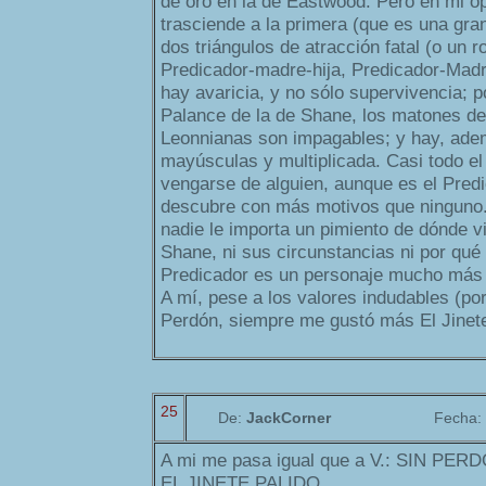
de oro en la de Eastwood. Pero en mi o
trasciende a la primera (que es una gran
dos triángulos de atracción fatal (o un r
Predicador-madre-hija, Predicador-Madr
hay avaricia, y no sólo supervivencia;
Palance de la de Shane, los matones d
Leonnianas son impagables; y hay, ad
mayúsculas y multiplicada. Casi todo e
vengarse de alguien, aunque es el Pred
descubre con más motivos que ninguno. 
nadie le importa un pimiento de dónde v
Shane, ni sus circunstancias ni por qué
Predicador es un personaje mucho más 
A mí, pese a los valores indudables (por
Perdón, siempre me gustó más El Jinete
25
De:
JackCorner
Fecha:
A mi me pasa igual que a V.: SIN PERD
EL JINETE PALIDO...