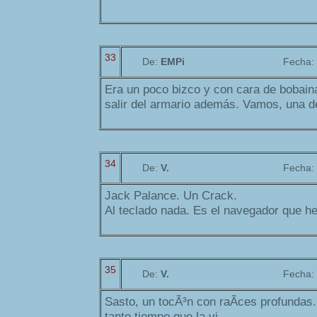
33
De:
EMPi
Fecha:
Era un poco bizco y con cara de bobaina
salir del armario además. Vamos, una 
34
De:
V.
Fecha:
Jack Palance. Un Crack.
Al teclado nada. Es el navegador que h
35
De:
V.
Fecha:
Sasto, un tocÃ³n con raÃ­ces profundas.
tanto tiempo que la vi...