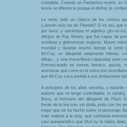
completa. Cuando un Fantasma muere, su hij
teoría se diferencie porque el disfraz le confie
La serie, todo un clásico de los cómics q
(¿leerán esto los de Planeta? Si es así, que 
por favor, y adviértase el adjetivo: glo-rio-so
dibujos de Ray Moore, que fue capaz de prest
sombras y glamorosas mujeres. Moore volvió
mundial y durante mucho tiempo la serie
McCoy, un dibujante netamente inferior, c
dibujo... y una maravillosa capacidad para c
Enmascarado es menos heroico, quizás, m
aventuras que corre en la selva son sencillam
que McCoy saca partida a sus limitaciones artí
A principios de los años sesenta, y durant
autores que no tengo controlados, lo siento)
Barry, el hermano del dibujante de Flash 
frente de la tira son, sin duda, junto con los
mejor que se ha hecho sobre el personaje: B
más realista a la strip, que contrasta enorm
casi autoparódico que McCoy le había dado,