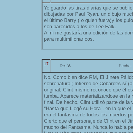
Yo guardo las tiras diarias que se publ
dibujadas por Paul Ryan, un dibujo mu
el último Barry ( o quien fuera)y los gu
son parecidos a los de Lee Falk.
A mi me gustaría una edición de las dom
para multimillonarioos.
17
De:
V.
Fecha:
No. Como bien dice RM, El Jinete Pálid
sobrenatural; Infierno de Cobardes sí (al
original, Clint mismo reconoce que él es
tumba. Aparece materializándose en la ni
final. De hecho, Clint utilizó parte de l
"Hasta que Llegó su Hora", en la que el
era el fantasma de todos los muertos p
Cierto que el personaje de Clint en el Ji
mucho del Fantasma. Nunca lo había pen