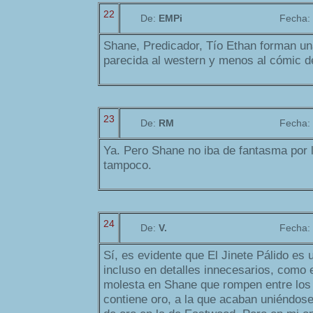
22
De:
EMPi
Fecha:
Shane, Predicador, Tío Ethan forman un
parecida al western y menos al cómic d
23
De:
RM
Fecha:
Ya. Pero Shane no iba de fantasma por l
tampoco.
24
De:
V.
Fecha:
Sí, es evidente que El Jinete Pálido es
incluso en detalles innecesarios, como e
molesta en Shane que rompen entre los 
contiene oro, a la que acaban uniéndos