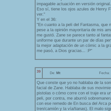
impagable actuación en versión original
Eso sí, tiene los ojos azules de Henry 
ver."
Y en el 36:
"En cuanto a la peli del Fantasma, que 
pese a la opinión mayoritaria de mis a
me gustó. Zane se parece tanto al fant
uniforme que durante un par de días pe
la mejor adaptación de un cómic a la gr
me pasó, a Dios gracias... :P"
39
De:
Mt
Fecha:
Que conste que yo no hablaba de la sonr
facial de Zane. Hablaba de sus movimie
pistolas o cómo corre con el traje era un
peli, por contra, me aburrió sobremanera
con ese remedo de En busca del Arca p
tren/camión y la vía/lianas). El malo sigu