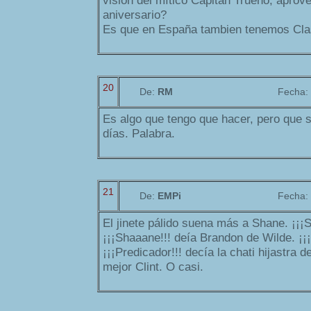
visión del mítico Capitán Trueno, apro
aniversario?
Es que en España tambien tenemos Clas
20
De:
RM
Fecha:
Es algo que tengo que hacer, pero que si
días. Palabra.
21
De:
EMPi
Fecha:
El jinete pálido suena más a Shane. ¡¡¡
¡¡¡Shaaane!!! deía Brandon de Wilde. ¡¡
¡¡¡Predicador!!! decía la chati hijastra d
mejor Clint. O casi.