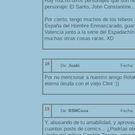
Hay mucho otros personajes que son he
personaje: El Santo, John Constantine..
Por cierto, tengo muchos de los tebeos 
España del Hombre Enmascarado, guarda
Valencia junto a la serie del Espadach
muchas otras cosas raras. XD
18
De:
Juaki
Fecha:
Por no mencionar a nuestro amigo Rola
eterna deuda con el viejo Clint :))
19
De:
RSMCoca
Fecha:
Y, abusando de tu amabilidad, y aprove
cuantos posts de comics... ¿Podrías ob