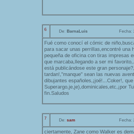
6
De:
BarnaLuis
Fecha:
Fué como conocí el cómic de niño,busc
para sacar unas perrillas,encontré una 
pequeña de oficina con tiras impresas en
que marcaba,llegando a ser mi favorito
está publicándose este gran personaje?,
tardan!,"manque" sean las nuevas aven
dibujantes españoles,¡joé!...Coker!, que
Superargo,je,je),dominicales,etc,¡por Tu
fin.Saludos
7
De:
sam
Fecha:
ciertamente, Zane como Walker es dema