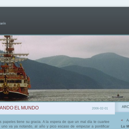
Marín
ARC
LANDO EL MUNDO
2006-02-01
<
A
os papeles tiene su gracia. A la espera de que un mal día te cuartee
, uno va ya notando, al año y pico escaso de empezar a pontificar
Lu
M