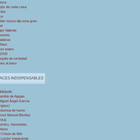
atura
ejor de cada casa
mios
ca
an nunca dijo esta gran
ad
ipe Valiente
xiones
alabras
 Wars
es teatro
 DVD
quito de seriedad
nes al paso
ACES INDISPENSABLES
ibliópolis
ambio de Agujas
Miguel Ángel García
rgüez)
olumna de humo
José Manuel Benítez
riza)
omics, historietas,
ebeos
l Chiste de Mel
l Lector Impaciente