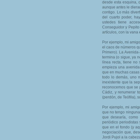
desde esta esquina, q
aunque antes le diera
contigo. Lo más diver
del cuarto poder, ha
ustedes tiene acce
Conseguidor y Pepito 
artículos, con la vana
Por ejemplo, mi amigo
el caos de números qu
Primero). La Avenida
termina (o sigue, ya 
línea recta, tiene n
empieza una avenida y
que en muchas casas n
todo lo demás, uno n
inexistente que la sep
reconocemos que se p
Cádiz, y renumerar t
(perdón, de Teófila), 
Por ejemplo, mi amigo
que no tengo ninguna 
que desearía, como 
periódico periodistas
que en el fondo (y aq
negociación que, desd
Jordi Pujol a la cabez