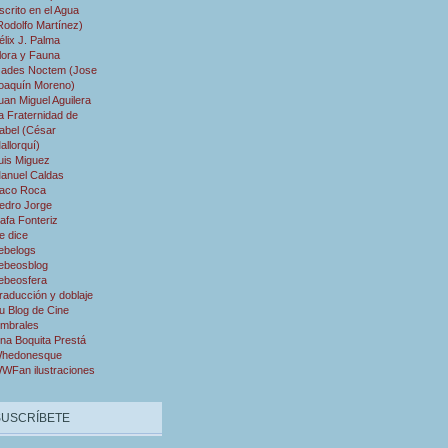
scrito en el Agua
Rodolfo Martínez)
élix J. Palma
lora y Fauna
ades Noctem (Jose
oaquín Moreno)
uan Miguel Aguilera
a Fraternidad de
abel (César
allorquí)
uis Miguez
anuel Caldas
aco Roca
edro Jorge
afa Fonteriz
e dice
ebelogs
ebeosblog
ebeosfera
raducción y doblaje
u Blog de Cine
mbrales
na Boquita Prestá
hedonesque
WFan ilustraciones
SUSCRÍBETE