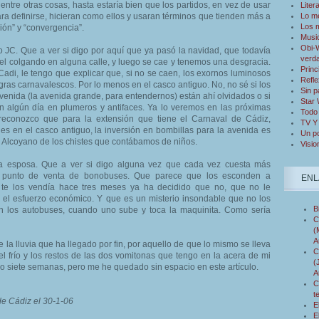
entre otras cosas, hasta estaría bien que los partidos, en vez de usar
Liter
ara definirse, hicieran como ellos y usaran términos que tienden más a
Lo m
Los 
ión” y “convergencia”.
Musi
Obi-W
 JC. Que a ver si digo por aquí que ya pasó la navidad, que todavía
verd
 colgando en alguna calle, y luego se cae y tenemos una desgracia.
Princ
di, le tengo que explicar que, si no se caen, los exornos luminosos
Refle
gras carnavalescos. Por lo menos en el casco antiguo. No, no sé si los
Sin p
venida (la avenida grande, para entendernos) están ahí olvidados o si
Star
n algún día en plumeros y antifaces. Ya lo veremos en las próximas
Todo 
reconozco que para la extensión que tiene el Carnaval de Cádiz,
TV Y
es en el casco antiguo, la inversión en bombillas para la avenida es
Un po
el Alcoyano de los chistes que contábamos de niños.
Visio
ta esposa. Que a ver si digo alguna vez que cada vez cuesta más
n punto de venta de bonobuses. Que parece que los esconden a
ENL
 te los vendía hace tres meses ya ha decidido que no, que no le
 el esfuerzo económico. Y que es un misterio insondable que no los
B
 los autobuses, cuando uno sube y toca la maquinita. Como sería
C
(
A
e la lluvia que ha llegado por fin, por aquello de que lo mismo se lleva
C
l frío y los restos de las dos vomitonas que tengo en la acera de mi
(
 o siete semanas, pero me he quedado sin espacio en este artículo.
A
C
t
e Cádiz el 30-1-06
E
E