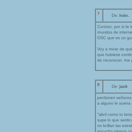
7
De:
Iván.
Curioso, por si te
mundos de internet
OSC que es un gus
Voy a mirar de qué
que hubiese conti
de reconocer, me 
8
De:
jack
perdonen señores 
a alguno le suena
"abril como tu teni
supe lo que sentir
no brillan las est
escucho ningun cue