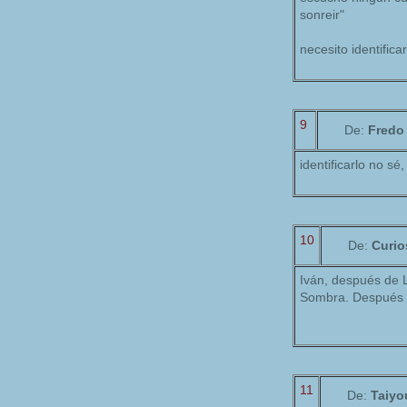
sonreir"
necesito identific
9
De:
Fredo
identificarlo no s
10
De:
Curio
Iván, después de 
Sombra. Después d
11
De:
Taiyo