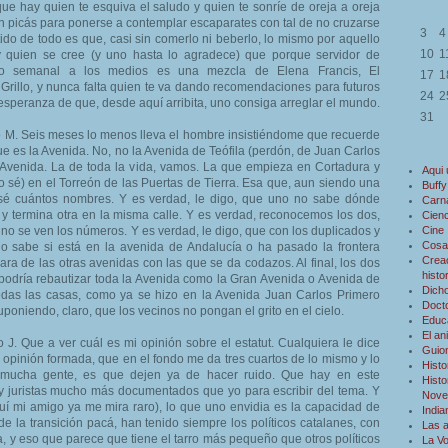
ue hay quien te esquiva el saludo y quien te sonríe de oreja a oreja
n picás para ponerse a contemplar escaparates con tal de no cruzarse
3
4
tido de todo es que, casi sin comerlo ni beberlo, lo mismo por aquello
10
1
y quien se cree (y uno hasta lo agradece) que porque servidor de
so semanal a los medios es una mezcla de Elena Francis, El
17
1
Grillo, y nunca falta quien te va dando recomendaciones para futuros
24
2
 esperanza de que, desde aquí arribita, uno consiga arreglar el mundo.
31
 M. Seis meses lo menos lleva el hombre insistiéndome que recuerde
e es la Avenida. No, no la Avenida de Teófila (perdón, de Juan Carlos
-Avenida. La de toda la vida, vamos. La que empieza en Cortadura y
Aqui
no sé) en el Torreón de las Puertas de Tierra. Esa que, aun siendo una
Buffy
o sé cuántos nombres. Y es verdad, le digo, que uno no sabe dónde
Carn
 termina otra en la misma calle. Y es verdad, reconocemos los dos,
Cienc
o se ven los números. Y es verdad, le digo, que con los duplicados y
Cine
Cosa
o sabe si está en la avenida de Andalucía o ha pasado la frontera
Creac
ara de las otras avenidas con las que se da codazos. Al final, los dos
histo
odría rebautizar toda la Avenida como la Gran Avenida o Avenida de
Dicho
odas las casas, como ya se hizo en la Avenida Juan Carlos Primero
Doct
suponiendo, claro, que los vecinos no pongan el grito en el cielo.
Educ
El an
 J. Que a ver cuál es mi opinión sobre el estatut. Cualquiera le dice
Guio
opinión formada, que en el fondo me da tres cuartos de lo mismo y lo
Histo
mucha gente, es que dejen ya de hacer ruido. Que hay en este
Histo
 y juristas mucho más documentados que yo para escribir del tema. Y
Novel
uí mi amigo ya me mira raro), lo que uno envidia es la capacidad de
Indi
e la transición pacá, han tenido siempre los políticos catalanes, con
Las 
a, y eso que parece que tiene el tarro más pequeño que otros políticos
La V