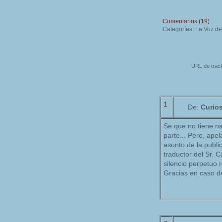
Comentarios (19)
Categorías: La Voz d
URL de track
1
De:
Curio
Se que no tiene na
parte... Pero, ape
asunto de la publ
traductor del Sr. 
silencio perpetuo r
Gracias en caso 