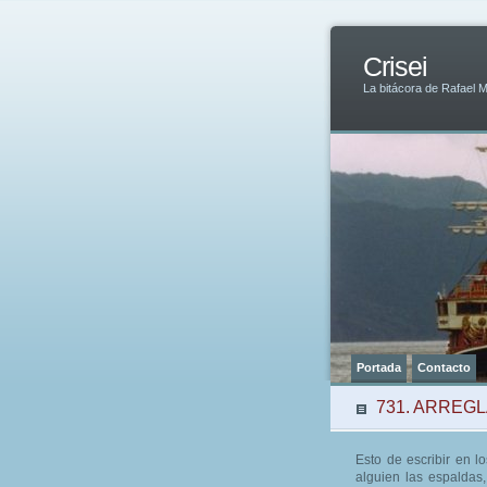
Crisei
La bitácora de Rafael 
Portada
Contacto
731. ARREG
Esto de escribir en l
alguien las espaldas