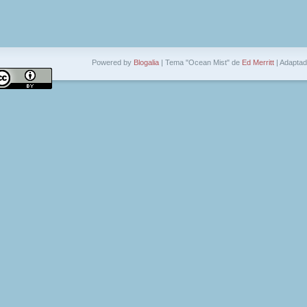
Powered by
Blogalia
| Tema "Ocean Mist" de
Ed Merritt
| Adapta