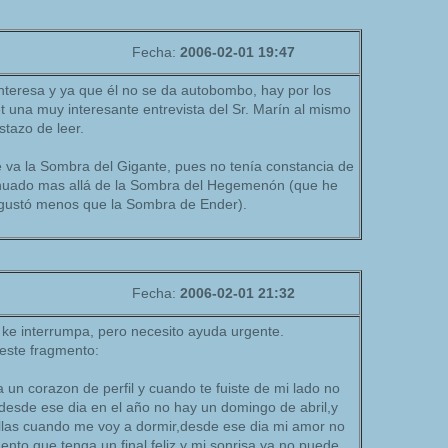
Fecha:
2006-02-01 19:47
 interesa y ya que él no se da autobombo, hay por los
 una muy interesante entrevista del Sr. Marín al mismo
tazo de leer.
 va la Sombra del Gigante, pues no tenía constancia de
nuado mas allá de la Sombra del Hegemenón (que he
gustó menos que la Sombra de Ender).
Fecha:
2006-02-01 21:32
ke interrumpa, pero necesito ayuda urgente.
 este fragmento:
a un corazon de perfil y cuando te fuiste de mi lado no
,desde ese dia en el año no hay un domingo de abril,y
rellas cuando me voy a dormir,desde ese dia mi amor no
nto que tenga un final feliz,y mi sonrisa ya no puede