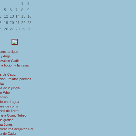
1
2
5
6
7
8
9
1
12
13
14
15
16
8
19
20
21
22
23
5
26
27
28
29
30
 unos amigos
 y Angel
aval en Cadiz
ia ficcion y fantasia
s de Cadiz
ion - relatos poemas
rias
s de la jungla
or Who
acion
illo en el agua
nes de comic
rias de Torre
rieta Comic Tebeo
a grafica
ana Jones
aventuras del joven RM
oz de Cadiz