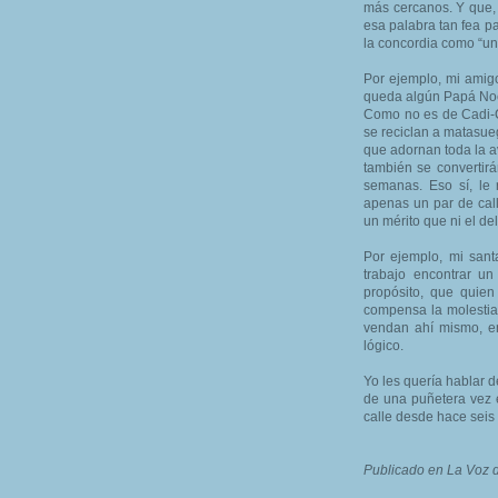
más cercanos. Y que, 
esa palabra tan fea p
la concordia como “un
Por ejemplo, mi amigo
queda algún Papá Noel
Como no es de Cadi-Ca
se reciclan a matasue
que adornan toda la a
también se convertirá
semanas. Eso sí, le 
apenas un par de call
un mérito que ni el d
Por ejemplo, mi san
trabajo encontrar u
propósito, que quien
compensa la molestia
vendan ahí mismo, en
lógico.
Yo les quería hablar d
de una puñetera vez e
calle desde hace seis
Publicado en La Voz d