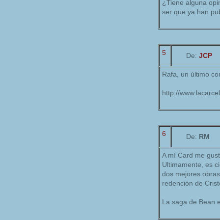
¿Tiene alguna opi
ser que ya han pu
5
De:
JCP
Rafa, un último co
http://www.lacarc
6
De:
RM
A mí Card me gusta
Ultimamente, es ci
dos mejores obras 
redención de Crist
La saga de Bean es