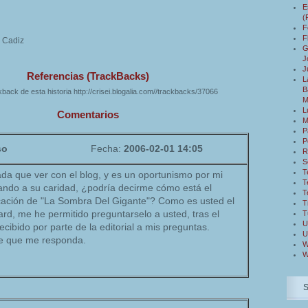
E
(
F
F
e Cadiz
G
J
J
Referencias (TrackBacks)
L
B
back de esta historia http://crisei.blogalia.com//trackbacks/37066
M
L
Comentarios
M
P
P
so
Fecha:
2006-02-01 14:05
R
S
T
da que ver con el blog, y es un oportunismo por mi
T
lando a su caridad, ¿podría decirme cómo está el
T
icación de "La Sombra Del Gigante"? Como es usted el
T
Card, me he permitido preguntarselo a usted, tras el
T
U
ecibido por parte de la editorial a mis preguntas.
U
de que me responda.
W
W