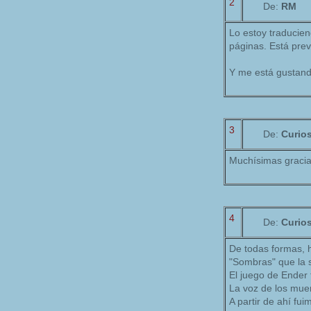
2
De:
RM
Lo estoy traducie
páginas. Está prev
Y me está gustand
3
De:
Curio
Muchísimas gracias
4
De:
Curio
De todas formas, 
"Sombras" que la s
El juego de Ender 
La voz de los mue
A partir de ahí fu