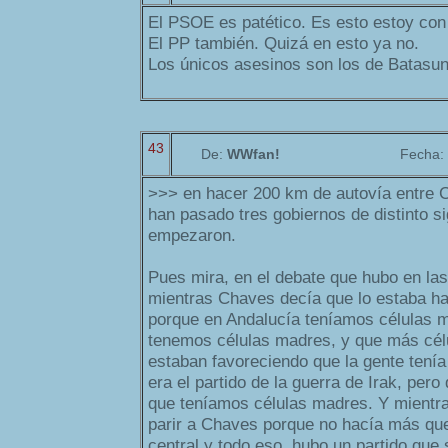
El PSOE es patético. Es esto estoy co
El PP también. Quizá en esto ya no.
Los únicos asesinos son los de Batasun
43
De:
WWfan!
Fecha:
>>> en hacer 200 km de autovía entre 
han pasado tres gobiernos de distinto s
empezaron.
Pues mira, en el debate que hubo en las
mientras Chaves decía que lo estaba h
porque en Andalucía teníamos células m
tenemos células madres, y que más cél
estaban favoreciendo que la gente tenía 
era el partido de la guerra de Irak, pero
que teníamos células madres. Y mientra
parir a Chaves porque no hacía más que
central y todo eso, hubo un partido que