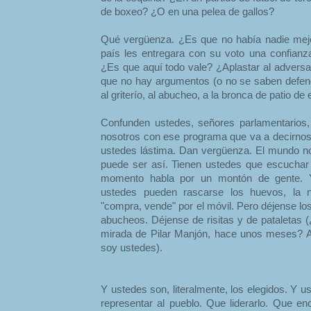
de boxeo? ¿O en una pelea de gallos?
Qué vergüenza. ¿Es que no había nadie mejo
país les entregara con su voto una confian
¿Es que aquí todo vale? ¿Aplastar al adversa
que no hay argumentos (o no se saben defe
al griterío, al abucheo, a la bronca de patio de
Confunden ustedes, señores parlamentarios
nosotros con ese programa que va a decirnos
ustedes lástima. Dan vergüenza. El mundo no
puede ser así. Tienen ustedes que escuchar
momento habla por un montón de gente. Y
ustedes pueden rascarse los huevos, la na
"compra, vende" por el móvil. Pero déjense lo
abucheos. Déjense de risitas y de pataletas 
mirada de Pilar Manjón, hace unos meses? A
soy ustedes).
Y ustedes son, literalmente, los elegidos. Y u
representar al pueblo. Que liderarlo. Que e