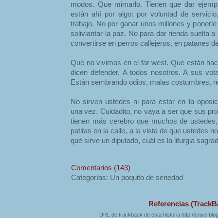
modos. Que mimarlo. Tienen que dar ejempl
están ahí por algo: por voluntad de servicio,
trabajo. No por ganar unos millones y ponerle 
soliviantar la paz. No para dar rienda suelta a
convertirse en perros callejeros, en patanes de f
Que no vivimos en el far west. Que están ha
dicen defender. A todos nosotros. A sus vota
Están sembrando odios, malas costumbres, re
No sirven ustedes ni para estar en la oposic
una vez. Cuidadito, no vaya a ser que sus pr
tienen más cerebro que muchos de ustedes,
patitas en la calle, a la vista de que ustedes n
qué sirve un diputado, cuál es la liturgia sagr
Comentarios (143)
Categorías: Un poquito de seriedad
Referencias (TrackB
URL de trackback de esta historia http://crisei.bl